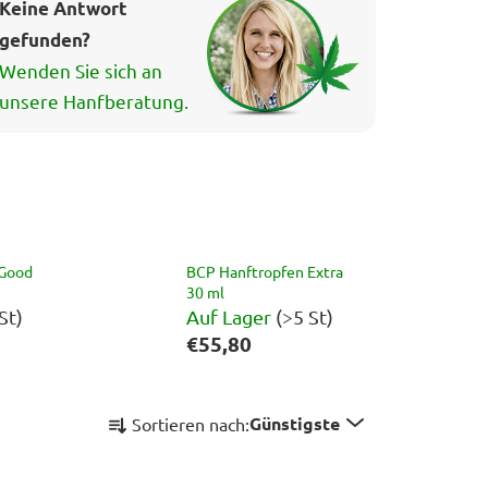
Keine Antwort
gefunden?
Wenden Sie sich an
unsere Hanfberatung.
 Good
BCP Hanftropfen Extra
30 ml
St)
Auf Lager
(>5 St)
€55,80
P
Günstigste
Sortieren nach:
r
o