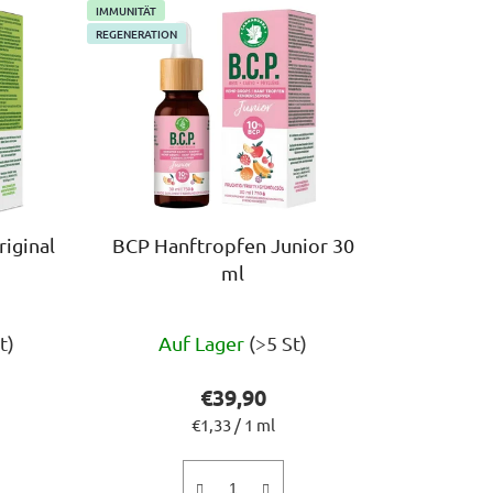
d
IMMUNITÄT
u
REGENERATION
k
t
s
o
r
t
i
iginal
BCP Hanftropfen Junior 30
e
ml
r
u
Die
n
t)
Auf Lager
(>5 St)
chnittliche
durchschnittliche
g
ktbewertung
Produktbewertung
€39,90
ist
:
Verkaufspreis:
€1,33 / 1 ml
5,0
von