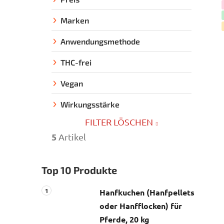
t
e
Marken
n
l
Anwendungsmethode
e
THC-frei
i
s
Vegan
t
e
Wirkungsstärke
FILTER LÖSCHEN
5
Artikel
Top 10 Produkte
Hanfkuchen (Hanfpellets
oder Hanfflocken) für
Pferde, 20 kg