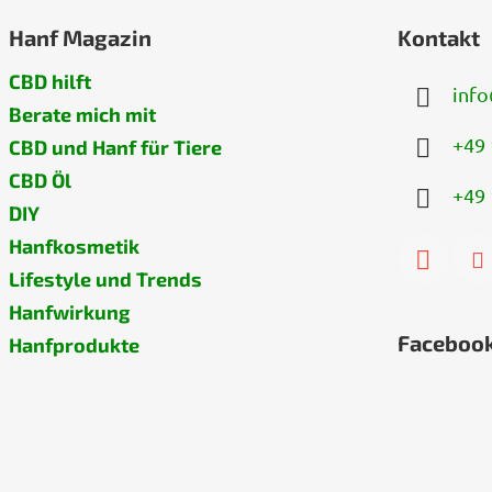
e
n
Hanf Magazin
Kontakt
t
e
CBD hilft
info
d
Berate mich mit
e
+49 
CBD und Hanf für Tiere
r
L
CBD Öl
+49 
i
DIY
s
t
Hanfkosmetik
e
Lifestyle und Trends
Hanfwirkung
Faceboo
Hanfprodukte