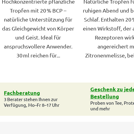
Hochkonzentrierte pflanzliche
Natürliche Tropfen f
Tropfen mit 20 % BCP –
ruhigen Abend und b
natürliche Unterstützung für
Schlaf. Enthalten 20
das Gleichgewicht von Körper
einen Wirkstoff, der 
und Geist. Ideal für
Rezeptoren wirk
anspruchsvollere Anwender.
angereichert m
30 ml reichen für...
Zitronenmelisse, bek
S
t
e
Geschenk zu jed
u
Fachberatung
e
Bestellung
3 Berater stehen Ihnen zur
r
Proben von Tee, Prot
Verfügung, Mo–Fr 8–17 Uhr
e
und mehr
l
e
m