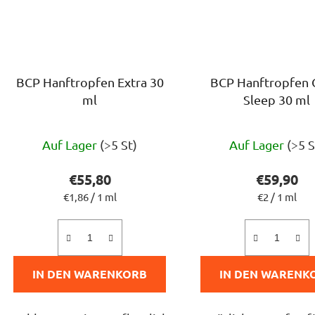
BCP Hanftropfen Extra 30
BCP Hanftropfen
ml
Sleep 30 ml
Die
Die
Auf Lager
(>5 St)
Auf Lager
(>5 S
durchschnittliche
durchs
Produktbewertung
Produ
€55,80
€59,90
ist
ist
Verkaufspreis:
Verkaufspre
€1,86 / 1 ml
€2 / 1 ml
5,0
5,0
von
von
5
5
IN DEN WARENKORB
IN DEN WARENK
Sternen.
Sterne