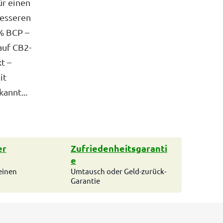
ür einen
esseren
 % BCP –
auf CB2-
t –
it
annt...
er
Zufriedenheitsgaranti
e
einen
Umtausch oder Geld-zurück-
Garantie