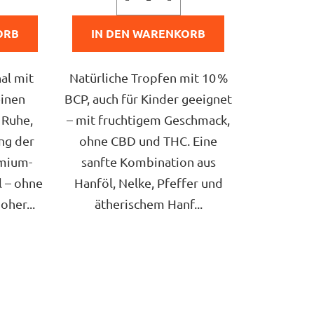
5
ORB
IN DEN WARENKORB
n.
Sternen.
al mit
Natürliche Tropfen mit 10 %
einen
BCP, auch für Kinder geeignet
 Ruhe,
– mit fruchtigem Geschmack,
ng der
ohne CBD und THC. Eine
emium-
sanfte Kombination aus
l – ohne
Hanföl, Nelke, Pfeffer und
oher...
ätherischem Hanf...