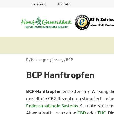
Zum
Beratung
Kontakt
Inhalt
springen
98 % Zufrie
über 850 Bewe
Startseite
/
Nahrungsergänzung
/
BCP
BCP Hanftropfen
entfalten ihre Wirkung d
BCP-Hanftropfen
gezielt die CB2-Rezeptoren stimuliert – ein
Endocannabinoid-Systems
. Sie unterstütze
Abwehrkraft – ganz ohne
CBD
oder
THC
. D