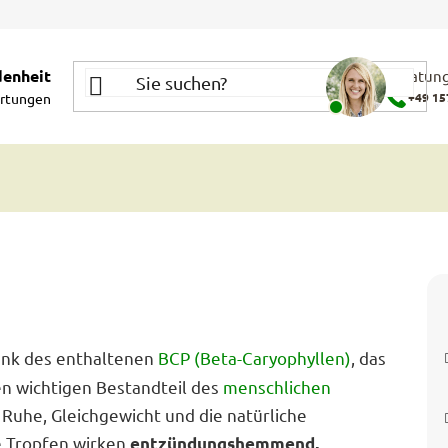
denheit
Beratung
rtungen
+49 15
ank des enthaltenen
BCP (Beta-Caryophyllen)
, das
en wichtigen Bestandteil des
menschlichen
n Ruhe, Gleichgewicht und die natürliche
ie Tropfen wirken
entzündungshemmend,