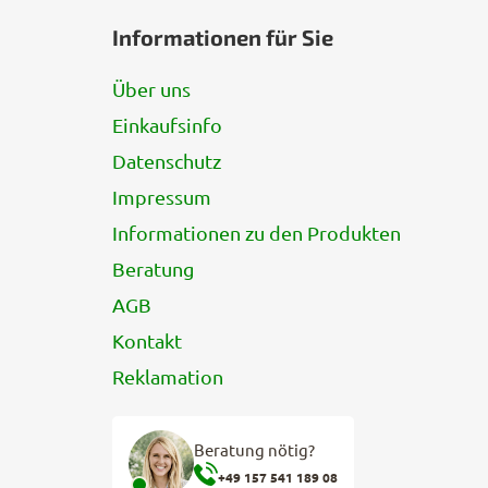
u
Informationen für Sie
ß
z
Über uns
e
Einkaufsinfo
i
l
Datenschutz
e
Impressum
Informationen zu den Produkten
Beratung
AGB
Kontakt
Reklamation
Beratung nötig?
+49 157 541 189 08