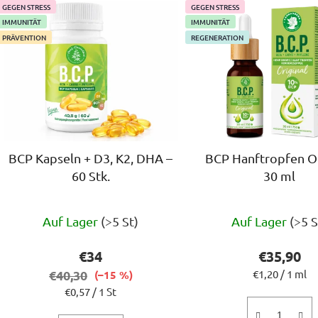
L
GEGEN STRESS
GEGEN STRESS
i
IMMUNITÄT
IMMUNITÄT
s
PRÄVENTION
REGENERATION
t
e
d
e
r
P
BCP Kapseln + D3, K2, DHA –
BCP Hanftropfen Or
r
60 Stk.
30 ml
o
d
Die
Die
u
Auf Lager
(>5 St)
Auf Lager
(>5 S
durchschnittliche
durchs
k
Produktbewertung
Produ
€34
€35,90
t
ist
ist
Verkaufspreis
€40,30
€1,20 / 1 ml
e
(–15 %)
Verkaufspreis:
€0,57 / 1 St
5,0
5,0
von
von