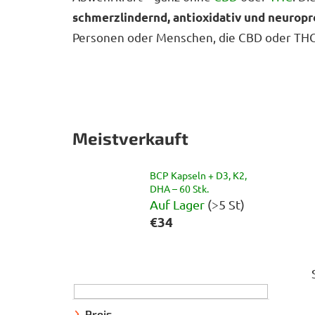
schmerzlindernd, antioxidativ und neuropr
Personen oder Menschen, die CBD oder TH
Meistverkauft
BCP Kapseln + D3, K2,
DHA – 60 Stk.
Auf Lager
(>5 St)
€34
S
e
i
Preis