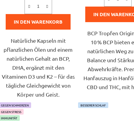
5
5
IN DEN WARENK
Sternen.
Sterne
IN DEN WARENKORB
BCP Tropfen Origin
Natürliche Kapseln mit
10 % BCP bieten 
pflanzlichen Ölen und einem
natürlichen Weg zu
natürlichen Gehalt an BCP,
Balance und Stärku
DHA, ergänzt mit den
Abwehrkräfte. Pr
Vitaminen D3 und K2 – für das
Hanfauszug in Hanfö
tägliche Gleichgewicht von
CBD und THC, mit h
Körper und Geist.
GEGEN SCHMERZEN
BESSERER SCHLAF
GEGEN STRESS
IMMUNITÄT