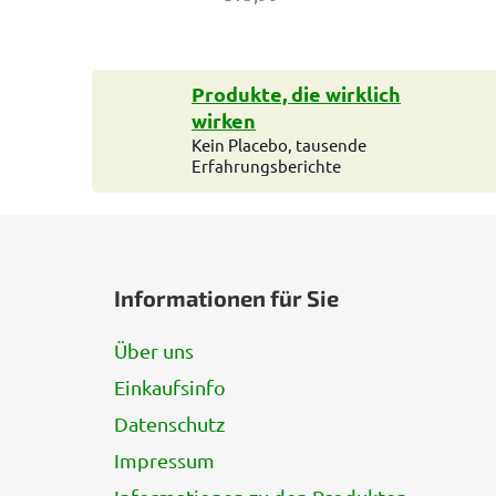
Produkte, die wirklich
wirken
Kein Placebo, tausende
Erfahrungsberichte
F
u
Informationen für Sie
ß
z
Über uns
e
Einkaufsinfo
i
l
Datenschutz
e
Impressum