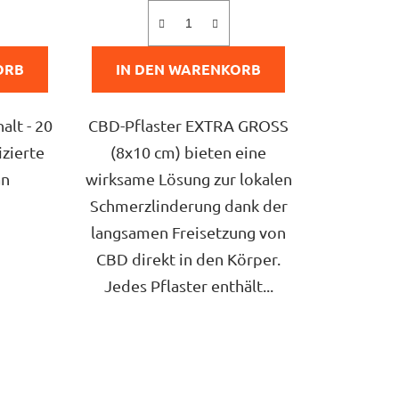
von
5
ORB
IN DEN WARENKORB
n.
Sternen.
alt - 20
CBD-Pflaster EXTRA GROSS
izierte
(8x10 cm) bieten eine
an
wirksame Lösung zur lokalen
Schmerzlinderung dank der
langsamen Freisetzung von
CBD direkt in den Körper.
Jedes Pflaster enthält...