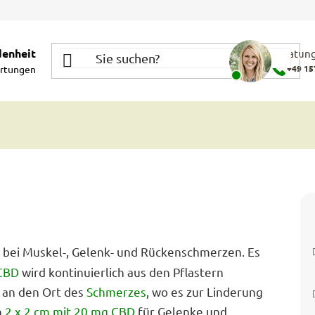
denheit
Beratung
rtungen
+49 15
t bei Muskel-, Gelenk- und Rückenschmerzen. Es
CBD
wird kontinuierlich aus den Pflastern
t an den Ort des
Schmerzes
, wo es zur Linderung
n
2 x 2 cm mit 20 mg CBD
für Gelenke und