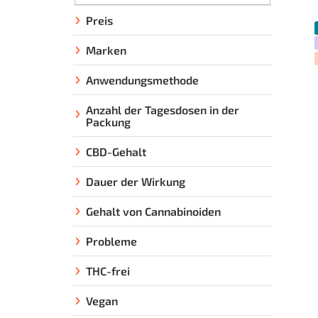
i
t
Preis
e
Marken
n
l
Anwendungsmethode
e
Anzahl der Tagesdosen in der
i
Packung
s
t
CBD-Gehalt
e
Dauer der Wirkung
Gehalt von Cannabinoiden
Probleme
THC-frei
Vegan