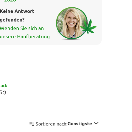
Keine Antwort
gefunden?
Wenden Sie sich an
unsere Hanfberatung.
tück
St)
P
Günstigste
Sortieren nach:
r