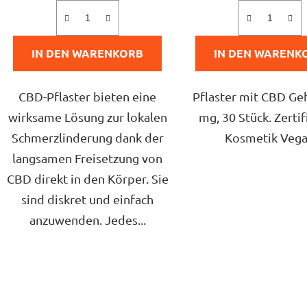
von
von
5
5
IN DEN WARENKORB
IN DEN WARENK
Sternen.
Sterne
CBD-Pflaster bieten eine
Pflaster mit CBD Geh
wirksame Lösung zur lokalen
mg, 30 Stück. Zertif
Schmerzlinderung dank der
Kosmetik Veg
langsamen Freisetzung von
CBD direkt in den Körper. Sie
sind diskret und einfach
anzuwenden. Jedes...
S
t
e
u