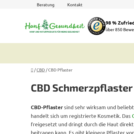
Zum
Beratung
Kontakt
Inhalt
springen
98 % Zufrie
über 850 Bewe
Startseite
/
CBD
/
CBD Pflaster
CBD Schmerzpflaster
sind sehr wirksam und belieb
CBD-Pflaster
handelt sich um registrierte Kosmetik. Das
freigesetzt und dringt durch die Haut direk
beitragen kann. Es gibt kleinere Pflaster vo