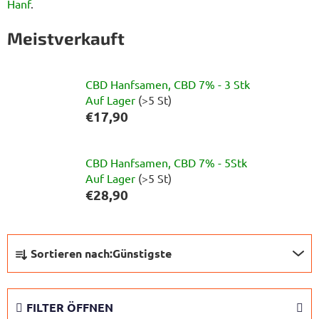
Hanf
.
Meistverkauft
CBD Hanfsamen, CBD 7% - 3 Stk
Auf Lager
(>5 St)
€17,90
CBD Hanfsamen, CBD 7% - 5Stk
Auf Lager
(>5 St)
€28,90
P
Sortieren nach:
Günstigste
r
o
d
FILTER ÖFFNEN
u