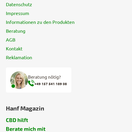
Datenschutz
l
e
Impressum
Informationen zu den Produkten
Beratung
AGB
Kontakt
Reklamation
Beratung nötig?
+49 157 541 189 08
Hanf Magazin
CBD hilft
Berate mich mit