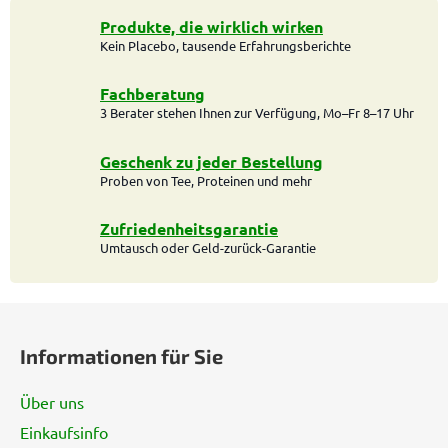
e
u
Produkte, die wirklich wirken
Kein Placebo, tausende Erfahrungsberichte
e
r
e
Fachberatung
l
3 Berater stehen Ihnen zur Verfügung, Mo–Fr 8–17 Uhr
e
m
Geschenk zu jeder Bestellung
e
Proben von Tee, Proteinen und mehr
n
t
Zufriedenheitsgarantie
e
Umtausch oder Geld-zurück-Garantie
d
e
F
r
L
u
Informationen für Sie
i
ß
s
z
t
Über uns
e
e
Einkaufsinfo
i