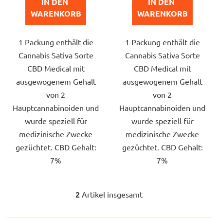
IN DEN 
IN DEN 
5
5
WARENKORB
WARENKORB
Sternen.
Sternen.
1 Packung enthält die
1 Packung enthält die
Cannabis Sativa Sorte
Cannabis Sativa Sorte
CBD Medical mit
CBD Medical mit
ausgewogenem Gehalt
ausgewogenem Gehalt
von 2
von 2
Hauptcannabinoiden und
Hauptcannabinoiden und
wurde speziell für
wurde speziell für
medizinische Zwecke
medizinische Zwecke
gezüchtet. CBD Gehalt:
gezüchtet. CBD Gehalt:
7%
7%
2
Artikel insgesamt
S
t