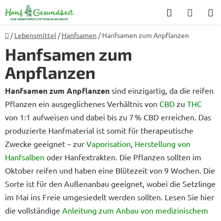
Zum
Suchen
WARE
Inhalt
springen
Startseite
/
Lebensmittel
/
Hanfsamen
/
Hanfsamen zum Anpflanzen
Hanfsamen zum
Anpflanzen
Hanfsamen zum Anpflanzen
sind einzigartig, da die reifen
Pflanzen ein ausgeglichenes Verhältnis von
CBD
zu
THC
von 1:1 aufweisen und dabei bis zu 7 % CBD erreichen. Das
produzierte Hanfmaterial ist somit für therapeutische
Zwecke geeignet – zur
Vaporisation
,
Herstellung von
Hanfsalben
oder Hanfextrakten. Die Pflanzen sollten im
Oktober reifen und haben eine Blütezeit von 9 Wochen. Die
Sorte ist für den Außenanbau geeignet, wobei die Setzlinge
im Mai ins Freie umgesiedelt werden sollten. Lesen Sie hier
die vollständige
Anleitung zum Anbau von medizinischem