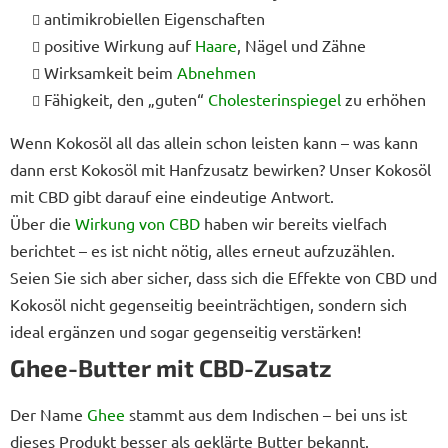
t
antimikrobiellen Eigenschaften
e
positive Wirkung auf
Haare
, Nägel und Zähne
d
Wirksamkeit beim
Abnehmen
e
r
Fähigkeit, den „guten“
Cholesterinspiegel
zu erhöhen
L
i
Wenn Kokosöl all das allein schon leisten kann – was kann
s
dann erst Kokosöl mit Hanfzusatz bewirken? Unser Kokosöl
t
mit CBD gibt darauf eine eindeutige Antwort.
e
Über die
Wirkung von CBD
haben wir bereits vielfach
berichtet – es ist nicht nötig, alles erneut aufzuzählen.
Seien Sie sich aber sicher, dass sich die Effekte von CBD und
Kokosöl nicht gegenseitig beeinträchtigen, sondern sich
ideal ergänzen und sogar gegenseitig verstärken!
Ghee-Butter mit CBD-Zusatz
Der Name
Ghee
stammt aus dem Indischen – bei uns ist
dieses Produkt besser als geklärte Butter bekannt.