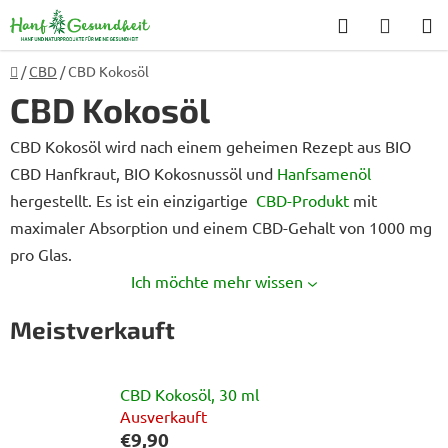
Zum
Suchen
WARE
Inhalt
springen
Startseite
/
CBD
/
CBD Kokosöl
CBD Kokosöl
CBD Kokosöl wird nach einem geheimen Rezept aus BIO
CBD Hanfkraut, BIO Kokosnussöl und
Hanfsamenöl
hergestellt. Es ist ein einzigartige
CBD-Produkt
mit
maximaler Absorption und einem CBD-Gehalt von 1000 mg
pro Glas.
Ich möchte mehr wissen
Meistverkauft
CBD Kokosöl, 30 ml
Ausverkauft
€9,90