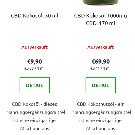
d
i
e
e
r
CBD Kokosöl, 30 ml
CBD Kokosöl 1000mg
r
CBD, 170 ml
P
u
r
n
o
g
Die
Die
d
Ausverkauft
Ausverkauft
durchschnittliche
durchschnittlich
u
Produktbewertung
Produktbewert
€9,90
€69,90
k
ist
ist
Verkaufspreis:
Verkaufspreis:
€0,33 / 1 ml
€0,41 / 1 ml
t
5,0
5,0
e
von
von
DETAIL
DETAIL
5
5
Sternen.
Sternen.
CBD Kokosöl - dieses
CBD Kokosnussöl - ein
Nahrungsergänzungsmittel
Nahrungsergänzungsmittel
ist eine einzigartige
ist eine einzigartige
Mischung aus
Mischung aus