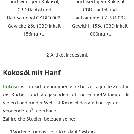
hochwertigem Kokosöl,
hochwertigem Kokosöl
CBD Hanföl und
CBD Hanföl und
Hanfsamenöl CZ-BIO-002.
Hanfsamenöl CZ-BIO-002.
Gewicht: 26g (CBD Inhalt
Gewicht: 156g (CBD Inhalt
156mg +...
1000mg +...
2
Artikel insgesamt
S
t
e
Kokosöl mit Hanf
u
e
Kokosöl
ist für sich genommen eine hervorragende Zutat in
r
der Küche – reich an gesunden Fettsäuren und Vitamin E. In
e
vielen Ländern der Welt ist Kokosöl das am häufigsten
l
e
verwendete
Öl
überhaupt.
m
Zahlreiche Studien belegen seine:
e
n
Vorteile für das
Herz
-Kreislauf-System