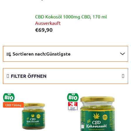
CBD Kokosöl 1000mg CBD, 170 ml
Ausverkauft
€69,90
P
Sortieren nach:
Günstigste
r
o
d
FILTER ÖFFNEN
u
k
L
t
BIO
BIO
i
s
CBD 156mg
CZ-
s
o
VYROBEK
t
r
e
t