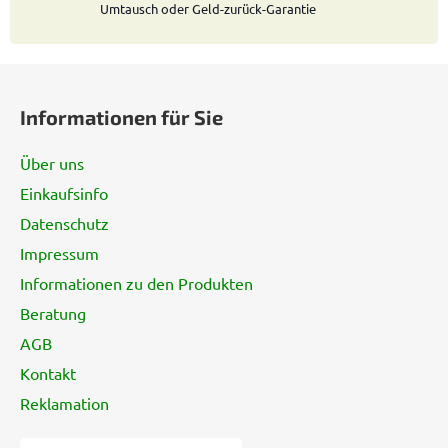
Umtausch oder Geld-zurück-Garantie
F
u
Informationen für Sie
ß
z
Über uns
e
Einkaufsinfo
i
Datenschutz
l
e
Impressum
Informationen zu den Produkten
Beratung
AGB
Kontakt
Reklamation