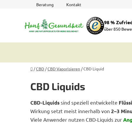
Zum
Beratung
Kontakt
Inhalt
springen
98 % Zufrie
über 850 Bewe
Startseite
/
CBD
/
CBD Vaporisieren
/
CBD Liquid
CBD Liquids
sind speziell entwickelte
CBD-Liquids
Flüss
Wirkung setzt meist innerhalb von
2–3 Min
Viele Anwender nutzen CBD-Liquids zur
Ang