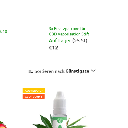
3x Ersatzpatrone für
k 10
CBD Vaporisation Stift
Auf Lager
(>5 St)
€12
P
Günstigste
Sortieren nach:
r
o
d
AUSVERKAUF
u
CBD 1000mg
k
t
s
o