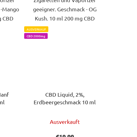
 -Mango
geeigner. Geschmack - OG
g CBD
Kush. 10 ml 200 mg CBD
AUSVERKAUF
CBD 2000mg
CBD Liquid, 2%,
ml
Erdbeergeschmack 10 ml
Die
Ausverkauft
chnittliche
durchschnittliche
ktbewertung
Produktbewertung
€19,99