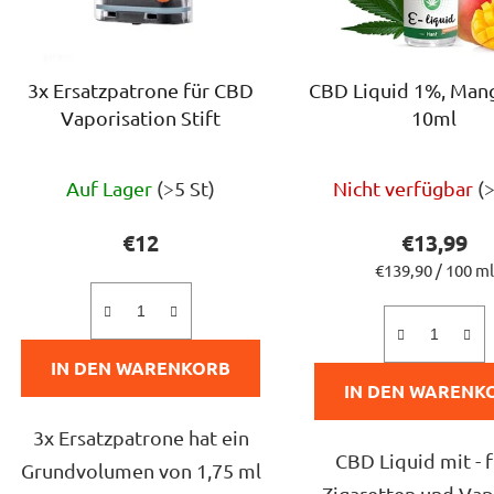
e
r
P
3x Ersatzpatrone für CBD
CBD Liquid 1%, Man
r
Vaporisation Stift
10ml
o
d
Die
u
Auf Lager
(>5 St)
Nicht verfügbar
(
durchs
k
Produ
€12
€13,99
t
ist
Verkaufspreis:
€139,90 / 100 ml
e
5,0
von
IN DEN WARENKORB
5
IN DEN WARENK
Sterne
3x Ersatzpatrone hat ein
CBD Liquid mit - f
Grundvolumen von 1,75 ml
Zigaretten und Vap