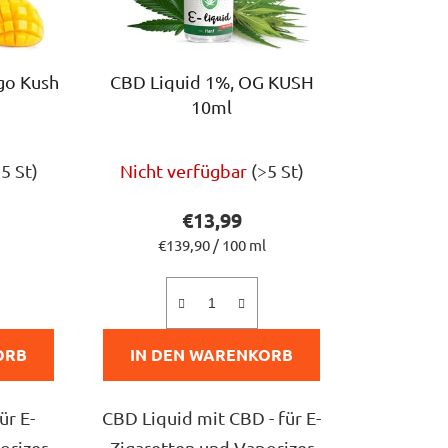
r
t
i
go Kush
CBD Liquid 1%, OG KUSH
e
10ml
r
u
Die
n
>5 St)
Nicht verfügbar
(>5 St)
chnittliche
durchschnittliche
g
ktbewertung
Produktbewertung
€13,99
ist
Verkaufspreis:
€139,90 / 100 ml
5,0
von
5
ORB
IN DEN WARENKORB
n.
Sternen.
ür E-
CBD Liquid mit CBD - für E-
orizer
Zigaretten und Vaporizer