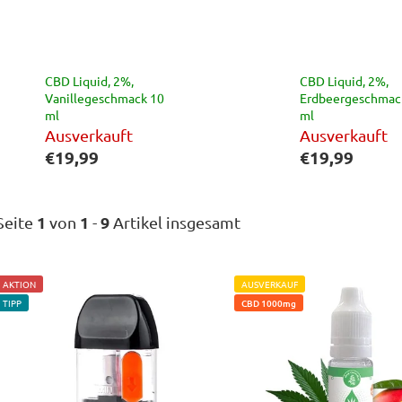
CBD Liquid, 2%,
CBD Liquid, 2%,
Vanillegeschmack 10
Erdbeergeschmac
ml
ml
Ausverkauft
Ausverkauft
€19,99
€19,99
1
1
9
Seite
von
-
Artikel insgesamt
L
AKTION
AUSVERKAUF
i
TIPP
CBD 1000mg
s
t
e
d