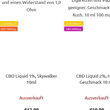
und einen Widerstand von 1,0
geeigner. Geschmack
Ohm
Kush. 10 ml 100 m
AUSVERKAUF
AUSVERKAUF
CBD 1000mg
CBD 2000mg
CBD Liquid 1%, Skywalker
CBD Liquid 2%, Hanf
10ml
Geschmack 10 
Die
Die
Ausverkauft
Ausverkauft
durchschnittliche
durchs
Produktbewertung
Produ
€13,99
€19,99