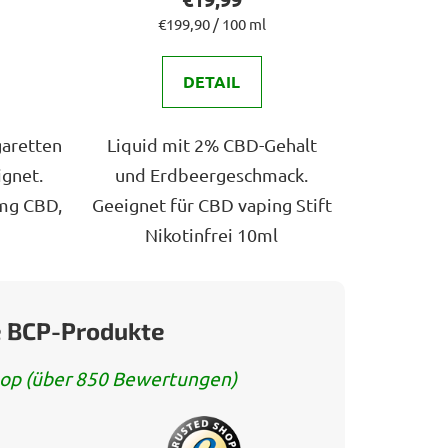
ist
Verkaufspreis:
€199,90 / 100 ml
5,0
DETAIL
von
5
n.
Sternen.
garetten
Liquid mit 2% CBD-Gehalt
ignet.
und Erdbeergeschmack.
mg CBD,
Geeignet für CBD vaping Stift
Nikotinfrei 10ml
 BCP-Produkte
op (über 850 Bewertungen)