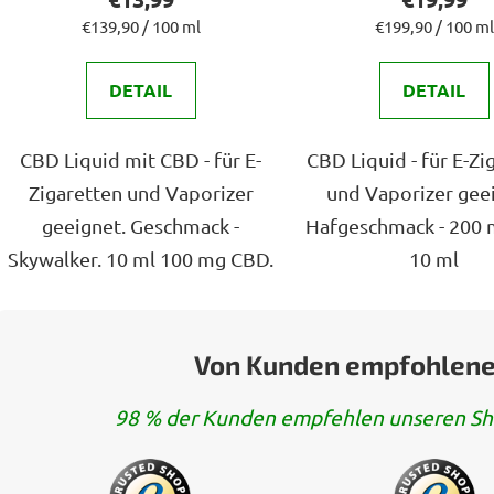
ist
ist
Verkaufspreis:
Verkaufspreis:
€139,90 / 100 ml
€199,90 / 100 ml
5,0
5,0
DETAIL
DETAIL
von
von
5
5
Sternen.
Sterne
CBD Liquid mit CBD - für E-
CBD Liquid - für E-Zi
Zigaretten und Vaporizer
und Vaporizer gee
geeignet. Geschmack -
Hafgeschmack - 200 
Skywalker. 10 ml 100 mg CBD.
10 ml
Von Kunden empfohlene
98 % der Kunden empfehlen unseren Sh