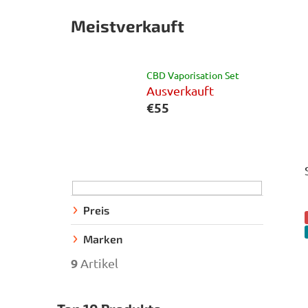
Meistverkauft
CBD Vaporisation Set
Ausverkauft
€55
S
e
i
t
Preis
e
Marken
n
9
Artikel
l
e
i