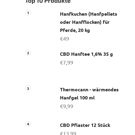
Top 10 Produkte
s
t
Hanfkuchen (Hanfpellets
e
oder Hanfflocken) für
Pferde, 20 kg
€49
CBD Hanftee 1,6% 35 g
€7,99
Thermocann - wärmendes
Hanfgel 100 ml
€9,99
CBD Pflaster 12 Stück
€13,99