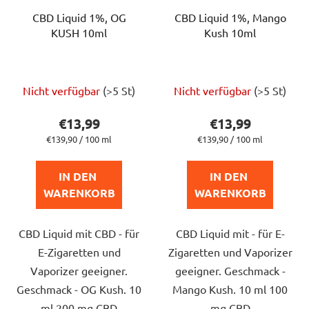
CBD Liquid 1%, OG
CBD Liquid 1%, Mango
KUSH 10ml
Kush 10ml
Die
Die
Nicht verfügbar
(>5 St)
Nicht verfügbar
(>5 St)
durchschnittliche
durchschnittlich
Produktbewertung
Produktbewert
€13,99
€13,99
ist
ist
Verkaufspreis:
Verkaufspreis:
€139,90 / 100 ml
€139,90 / 100 ml
5,0
5,0
von
von
IN DEN 
IN DEN 
5
5
WARENKORB
WARENKORB
Sternen.
Sternen.
CBD Liquid mit CBD - für
CBD Liquid mit - für E-
E-Zigaretten und
Zigaretten und Vaporizer
Vaporizer geeigner.
geeigner. Geschmack -
Geschmack - OG Kush. 10
Mango Kush. 10 ml 100
ml 200 mg CBD
mg CBD