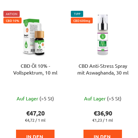
AKTION
TIPP
CBD 10%
CBD 600mg
CBD Öl 10% -
CBD Anti-Stress Spray
Vollspektrum, 10 ml
mit Aswaghanda, 30 ml
Die
Die
Auf Lager
(>5 St)
Auf Lager
(>5 St)
durchschnittliche
durchschnittlich
Produktbewertung
Produktbewert
€47,20
€36,90
ist
ist
Verkaufspreis:
Verkaufspreis:
€4,72 / 1 ml
€1,23 / 1 ml
4,5
4,5
von
von
IN DEN 
IN DEN 