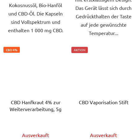
Kokosnussöl, Bio-Hanföl
Das Gerät lässt sich durch
und CBD-Öl. Die Kapseln
Gedrückthalten der Taste
sind Vollspektrum und
auf jede gewünschte
enthalten 1 000 mg CBD.
Temperatur...
CBD 4%
AKTION
CBD Hanfkraut 4% zur
CBD Vaporisation Stift
Weiterverarbeitung, 5g
Die
Die
Ausverkauft
Ausverkauft
durchschnittliche
durchschnittlich