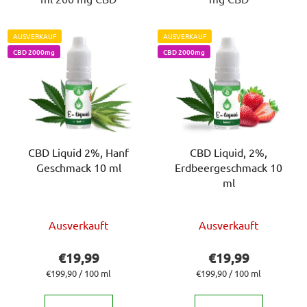
AUSVERKAUF
AUSVERKAUF
CBD 2000mg
CBD 2000mg
CBD Liquid 2%, Hanf
CBD Liquid, 2%,
Geschmack 10 ml
Erdbeergeschmack 10
ml
Die
Die
Ausverkauft
Ausverkauft
durchschnittliche
durchschnittlich
Produktbewertung
Produktbewert
€19,99
€19,99
ist
ist
Verkaufspreis:
Verkaufspreis:
€199,90 / 100 ml
€199,90 / 100 ml
5,0
5,0
von
von