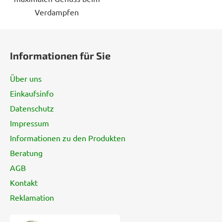
Verdampfen
F
u
Informationen für Sie
ß
z
Über uns
e
Einkaufsinfo
i
Datenschutz
l
e
Impressum
Informationen zu den Produkten
Beratung
AGB
Kontakt
Reklamation