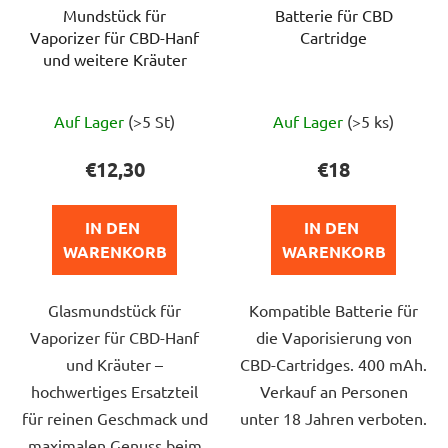
Mundstück für
Batterie für CBD
Vaporizer für CBD-Hanf
Cartridge
und weitere Kräuter
Die
Auf Lager
(>5 St)
Auf Lager
(>5 ks)
durchschnittlich
Produktbewert
€12,30
€18
ist
5,0
IN DEN 
IN DEN 
von
WARENKORB
WARENKORB
5
Sternen.
Glasmundstück für
Kompatible Batterie für
Vaporizer für CBD-Hanf
die Vaporisierung von
und Kräuter –
CBD-Cartridges. 400 mAh.
hochwertiges Ersatzteil
Verkauf an Personen
für reinen Geschmack und
unter 18 Jahren verboten.
maximalen Genuss beim