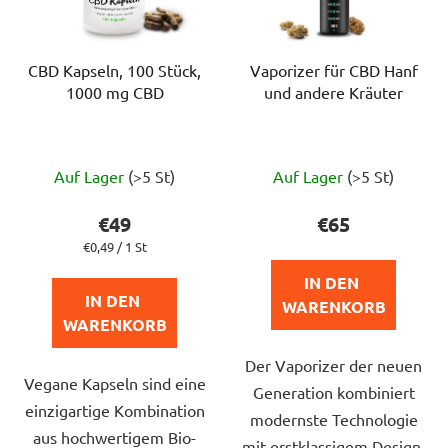
CBD Kapseln, 100 Stück,
Vaporizer für CBD Hanf
1000 mg CBD
und andere Kräuter
Die
Die
Auf Lager
(>5 St)
Auf Lager
(>5 St)
durchschnittliche
durchschnittlich
Produktbewertung
Produktbewert
€49
€65
ist
ist
Verkaufspreis:
€0,49 / 1 St
5,0
4,2
IN DEN 
von
von
IN DEN 
WARENKORB
5
5
WARENKORB
Sternen.
Sternen.
Der Vaporizer der neuen
Vegane Kapseln sind eine
Generation kombiniert
einzigartige Kombination
modernste Technologie
aus hochwertigem Bio-
mit erstklassigem Design.