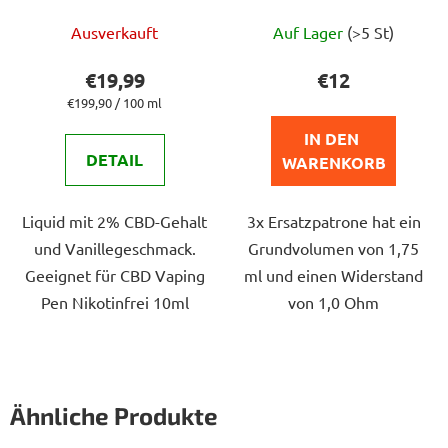
Die
Ausverkauft
Auf Lager
(>5 St)
durchschnittliche
Produktbewertung
€19,99
€12
ist
Verkaufspreis:
€199,90 / 100 ml
5,0
IN DEN 
von
DETAIL
WARENKORB
5
Sternen.
Liquid mit 2% CBD-Gehalt
3x Ersatzpatrone hat ein
und Vanillegeschmack.
Grundvolumen von 1,75
Geeignet für CBD Vaping
ml und einen Widerstand
Pen Nikotinfrei 10ml
von 1,0 Ohm
Ähnliche Produkte