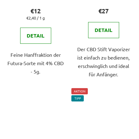
Produktbewertung
Produktbewert
€12
€27
ist
ist
Verkaufspreis:
€2,40 / 1 g
5,0
5,0
DETAIL
von
von
DETAIL
5
5
Der CBD Stift Vaporizer
Sternen.
Sternen.
Feine Hanffraktion der
ist einfach zu bedienen,
Futura-Sorte mit 4% CBD
erschwinglich und ideal
- 5g.
für Anfänger.
AKTION
TIPP