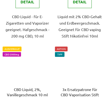
DETAIL
DETAIL
5
5
Sternen.
Sternen.
CBD Liquid - für E-
Liquid mit 2% CBD-Gehalt
Zigaretten und Vaporizer
und Erdbeergeschmack.
geeignet. Hafgeschmack -
Geeignet für CBD vaping
200 mg CBD, 10 ml
Stift Nikotinfrei 10ml
AUSVERKAUF
AKTION
CBD 2000mg
TIPP
CBD Liquid, 2%,
3x Ersatzpatrone für
Vanillegeschmack 10 ml
CBD Vaporisation Stift