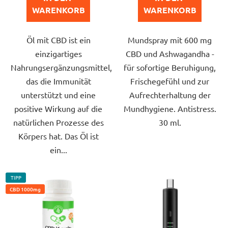
5
5
WARENKORB
WARENKORB
Sternen.
Sternen.
Öl mit CBD ist ein
Mundspray mit 600 mg
einzigartiges
CBD und Ashwagandha -
Nahrungsergänzungsmittel,
für sofortige Beruhigung,
das die Immunität
Frischegefühl und zur
unterstützt und eine
Aufrechterhaltung der
positive Wirkung auf die
Mundhygiene. Antistress.
natürlichen Prozesse des
30 ml.
Körpers hat. Das Öl ist
ein...
TIPP
CBD 1000mg