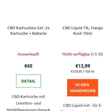
CBD Kartuschen-Set -2x
CBD Liquid 1%, Mango
Kartusche + Batterie
Kush 10ml
Die
Die
Ausverkauft
Nicht verfügbar
(>5 St)
durchschnittliche
durchschnittlich
Produktbewertung
Produktbewert
€45
€13,99
ist
ist
Verkaufspreis:
€139,90 / 100 ml
5,0
5,0
DETAIL
von
von
IN DEN 
5
5
WARENKORB
CBD-Kartusche mit
Sternen.
Sternen.
Limetten- und
CBD Liquid mit - für E-
Heidelbeerengeschmack