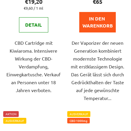
€19,20
€65
ist
ist
Verkaufspreis:
€9,60 / 1 ml
5,0
4,2
IN DEN 
von
von
DETAIL
WARENKORB
5
5
Sternen.
Sternen.
CBD Cartridge mit
Der Vaporizer der neuen
Kiwiaroma. Intensivere
Generation kombiniert
Wirkung der CBD-
modernste Technologie
Verdampfung,
mit erstklassigem Design.
Einwegkartusche. Verkauf
Das Gerät lässt sich durch
an Personen unter 18
Gedrückthalten der Taste
Jahren verboten.
auf jede gewünschte
Temperatur...
AKTION
AUSVERKAUF
AUSVERKAUF
CBD 1000mg