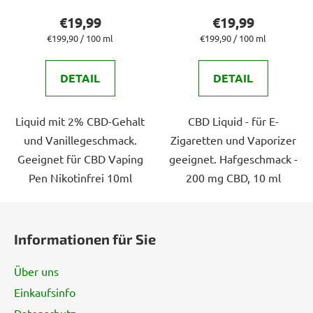
Produktbewertung
Produktbewert
€19,99
€19,99
ist
ist
Verkaufspreis:
Verkaufspreis:
€199,90 / 100 ml
€199,90 / 100 ml
5,0
5,0
von
von
DETAIL
DETAIL
5
5
Sternen.
Sternen.
Liquid mit 2% CBD-Gehalt
CBD Liquid - für E-
und Vanillegeschmack.
Zigaretten und Vaporizer
Geeignet für CBD Vaping
geeignet. Hafgeschmack -
Pen Nikotinfrei 10ml
200 mg CBD, 10 ml
F
u
Informationen für Sie
ß
z
Über uns
e
Einkaufsinfo
i
Datenschutz