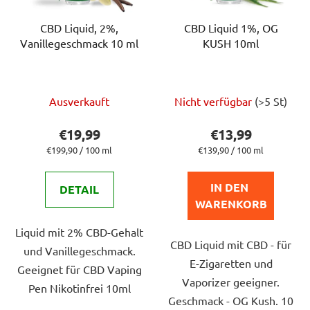
CBD Liquid, 2%,
CBD Liquid 1%, OG
Vanillegeschmack 10 ml
KUSH 10ml
Die
Die
Ausverkauft
Nicht verfügbar
(>5 St)
durchschnittliche
durchschnittlich
Produktbewertung
Produktbewert
€19,99
€13,99
ist
ist
Verkaufspreis:
Verkaufspreis:
€199,90 / 100 ml
€139,90 / 100 ml
5,0
5,0
von
von
IN DEN 
DETAIL
5
5
WARENKORB
Sternen.
Sternen.
Liquid mit 2% CBD-Gehalt
CBD Liquid mit CBD - für
und Vanillegeschmack.
E-Zigaretten und
Geeignet für CBD Vaping
Vaporizer geeigner.
Pen Nikotinfrei 10ml
Geschmack - OG Kush. 10