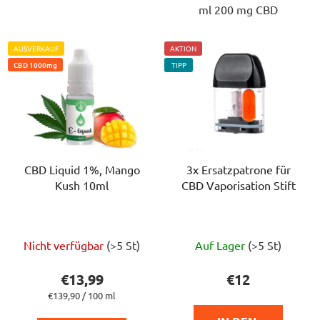
ml 200 mg CBD
AUSVERKAUF
AKTION
CBD 1000mg
TIPP
CBD Liquid 1%, Mango
3x Ersatzpatrone für
Kush 10ml
CBD Vaporisation Stift
Die
Nicht verfügbar
(>5 St)
Auf Lager
(>5 St)
durchschnittliche
Produktbewertung
€13,99
€12
ist
Verkaufspreis:
€139,90 / 100 ml
5,0