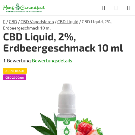
Zum
Suchen
WARE
Inhalt
springen
Startseite
/
CBD
/
CBD Vaporisieren
/
CBD Liquid
/
CBD Liquid, 2%,
Erdbeergeschmack 10 ml
CBD Liquid, 2%,
Erdbeergeschmack 10 ml
Die
1 Bewertung
Bewertungsdetails
durchschnittliche
AUSVERKAUF
Produktbewertung
CBD 2000mg
ist
5,0
von
5
Sternen.