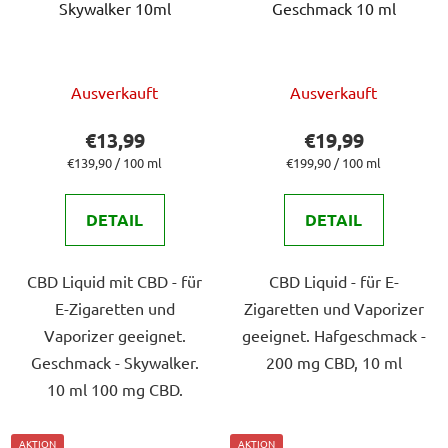
Skywalker 10ml
Geschmack 10 ml
Die
Die
Ausverkauft
Ausverkauft
durchschnittliche
durchschnittlich
Produktbewertung
Produktbewert
€13,99
€19,99
ist
ist
Verkaufspreis:
Verkaufspreis:
€139,90 / 100 ml
€199,90 / 100 ml
5,0
5,0
von
von
DETAIL
DETAIL
5
5
Sternen.
Sternen.
CBD Liquid mit CBD - für
CBD Liquid - für E-
E-Zigaretten und
Zigaretten und Vaporizer
Vaporizer geeignet.
geeignet. Hafgeschmack -
Geschmack - Skywalker.
200 mg CBD, 10 ml
10 ml 100 mg CBD.
AKTION
AKTION