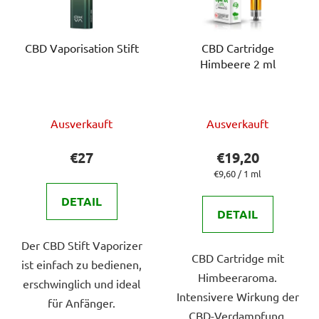
CBD Vaporisation Stift
CBD Cartridge
Himbeere 2 ml
Die
Die
Ausverkauft
Ausverkauft
durchschnittliche
durchschnittlich
Produktbewertung
Produktbewert
€27
€19,20
ist
ist
Verkaufspreis:
€9,60 / 1 ml
5,0
5,0
DETAIL
von
von
DETAIL
5
5
Der CBD Stift Vaporizer
Sternen.
Sternen.
CBD Cartridge mit
ist einfach zu bedienen,
Himbeeraroma.
erschwinglich und ideal
Intensivere Wirkung der
für Anfänger.
CBD-Verdampfung,