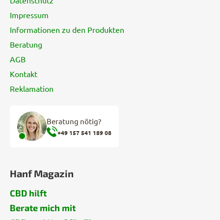
l
e
Impressum
Informationen zu den Produkten
Beratung
AGB
Kontakt
Reklamation
Beratung nötig?
+49 157 541 189 08
Hanf Magazin
CBD hilft
Berate mich mit