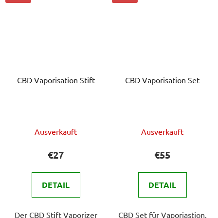
CBD Vaporisation Stift
CBD Vaporisation Set
Die
Die
Ausverkauft
Ausverkauft
durchschnittliche
durchschnittlich
Produktbewertung
Produktbewert
€27
€55
ist
ist
5,0
5,0
DETAIL
DETAIL
von
von
5
5
Der CBD Stift Vaporizer
CBD Set für Vaporiastion.
Sternen.
Sternen.