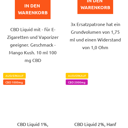
IN DEN 
von
IN DEN 
WARENKORB
5
WARENKORB
Sternen.
3x Ersatzpatrone hat ein
CBD Liquid mit - für E-
Grundvolumen von 1,75
Zigaretten und Vaporizer
ml und einen Widerstand
geeigner. Geschmack -
von 1,0 Ohm
Mango Kush. 10 ml 100
mg CBD
AUSVERKAUF
AUSVERKAUF
CBD 1000mg
CBD 2000mg
CBD Liquid 1%,
CBD Liquid 2%, Hanf