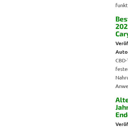
funkti
Bes
202
Car
Auto
CBD-T
feste
Nahru
Anwen
Alt
Jah
End