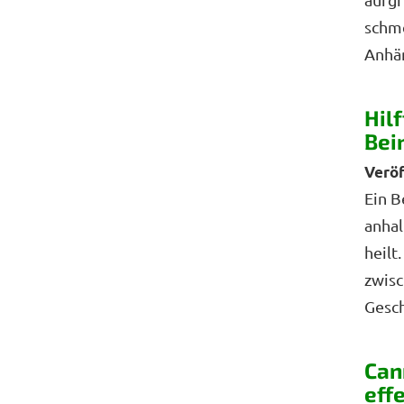
schm
Anhän
Hil
Bei
Ein B
anhal
heilt
zwisc
Gesch
Can
eff