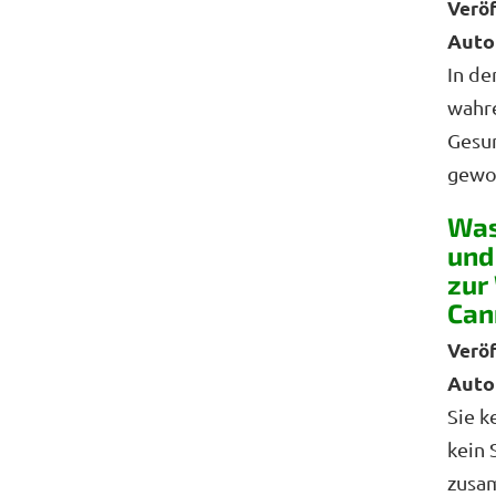
Auto
In de
wahre
Gesu
gewor
Was
und
zur
Can
Auto
Sie k
kein 
zusa