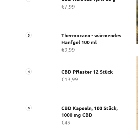
€7,99
i
s
t
e
Thermocann - wärmendes
Hanfgel 100 ml
€9,99
CBD Pflaster 12 Stück
€13,99
CBD Kapseln, 100 Stück,
1000 mg CBD
€49