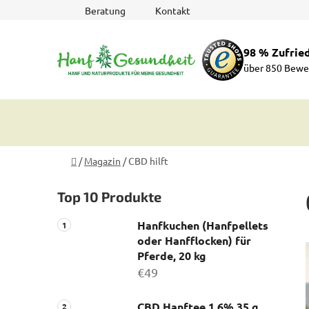
Zum
Beratung
Kontakt
Inhalt
springen
98 % Zufrie
über 850 Bewe
Startseite
/
Magazin
/
CBD hilft
S
Top 10 Produkte
e
i
Hanfkuchen (Hanfpellets
t
oder Hanfflocken) für
e
Pferde, 20 kg
n
€49
l
e
CBD Hanftee 1,6% 35 g