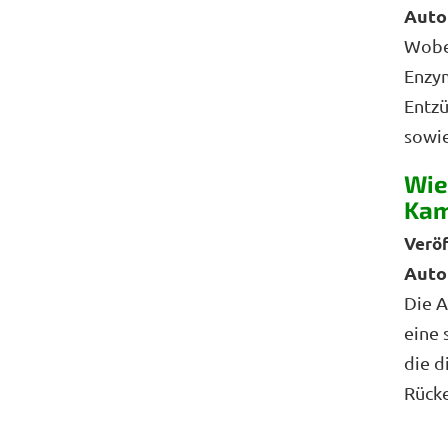
Auto
Woben
Enzy
Entzü
sowie
Wie
Kam
Auto
Die A
eine 
die 
Rücke