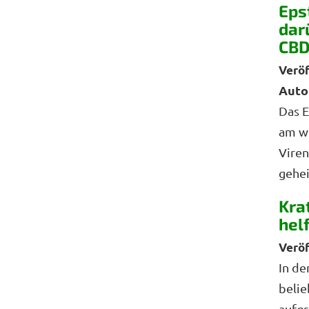
Eps
dar
CBD
Auto
Das E
am we
Viren
gehei
Kra
hel
In de
belie
aufgr