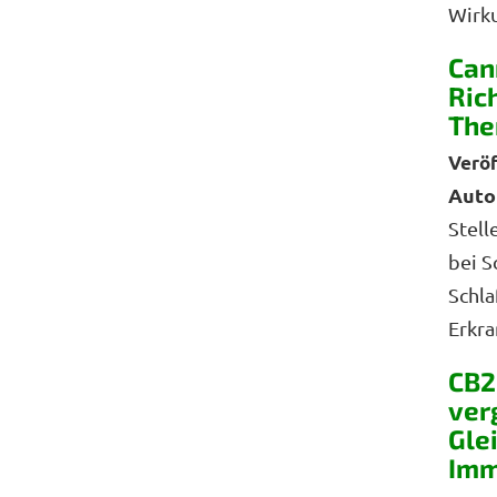
Wirku
Can
Ric
The
Auto
Stell
bei S
Schla
Erkra
CB2
ver
Gle
Im