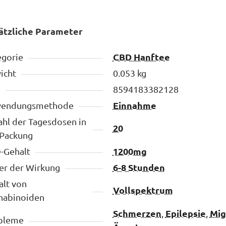
ätzliche Parameter
CBD Hanftee
egorie
icht
0.053 kg
N
8594183382128
Einnahme
endungsmethode
hl der Tagesdosen in
20
 Packung
1200mg
-Gehalt
6-8 Stunden
er der Wirkung
alt von
Vollspektrum
nabinoiden
Schmerzen
Epilepsie
Mig
,
,
bleme