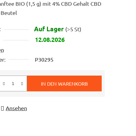
anftee BIO (1,5 g) mit 4% CBD Gehalt CBD
0 Beutel
Auf Lager
t
(>5 St)
12.08.2026
en
r:
P30295
IN DEN WARENKORB
s:
Ansehen