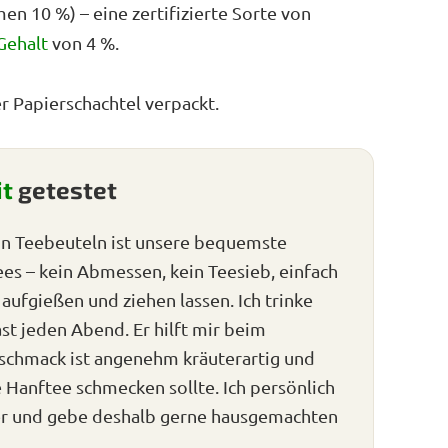
n 10 %) – eine zertifizierte Sorte von
Gehalt
von 4 %.
r Papierschachtel verpackt.
it
getestet
n Teebeuteln ist unsere bequemste
es – kein Abmessen, kein Teesieb, einfach
ufgießen und ziehen lassen. Ich trinke
st jeden Abend. Er hilft mir beim
eschmack ist angenehm kräuterartig und
e Hanftee schmecken sollte. Ich persönlich
er und gebe deshalb gerne hausgemachten