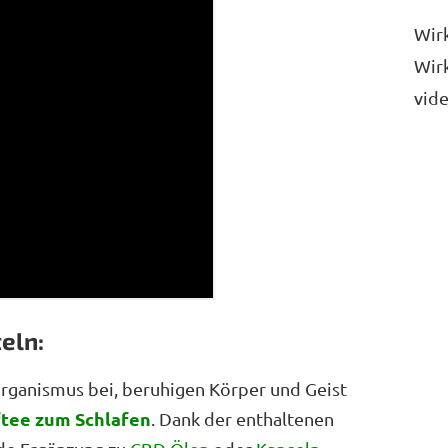
Wir
Wir
vid
eln:
rganismus bei, beruhigen Körper und Geist
ftee zum Schlafen
. Dank der enthaltenen