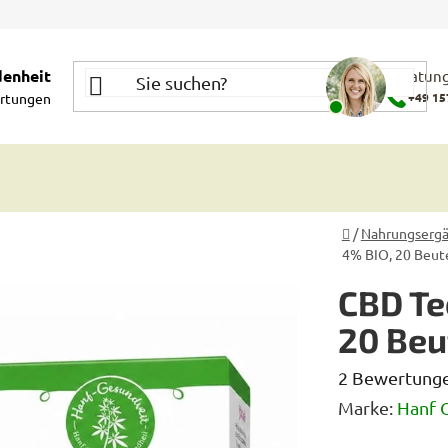
denheit
Beratung
rtungen
+49 15
Startseite
/
Nahrungserg
4% BIO, 20 Beute
CBD Te
20 Beut
Die
2 Bewertung
durchschnittl
Marke:
Hanf 
Produktbewe