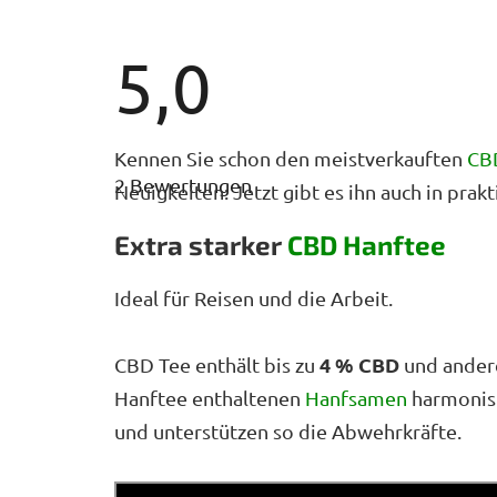
5,0
Die
Kennen Sie schon den meistverkauften
CB
durchschnittliche
2 Bewertungen
Produktbewertung
Neuigkeiten: Jetzt gibt es ihn auch in prak
ist
5,0
Extra starker
CBD
Hanftee
von
5
Sternen.
Ideal für Reisen und die Arbeit.
4 % CBD
CBD Tee enthält bis zu
und ande
Hanftee enthaltenen
Hanfsamen
harmonisi
und unterstützen so die Abwehrkräfte.