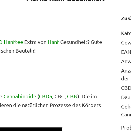
Zus
Kat
D Hanftee
Extra von
Hanf
Gesundheit? Gute
Gew
tischen Beuteln!
EA
Anw
Anza
der
CBD
re
Cannabinoide
(
CBDa
, CBG,
CBN
). Die im
Dau
eren die natürlichen Prozesse des Körpers
Geh
Can
Pro