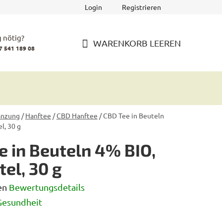
Login
Registrieren
 nötig?
WARENKORB LEEREN
7 541 189 08
WARENKORB
änzung
/
Hanftee
/
CBD Hanftee
/
CBD Tee in Beuteln
l, 30 g
e in Beuteln 4% BIO,
el, 30 g
en
Bewertungsdetails
iche
Gesundheit
rtung