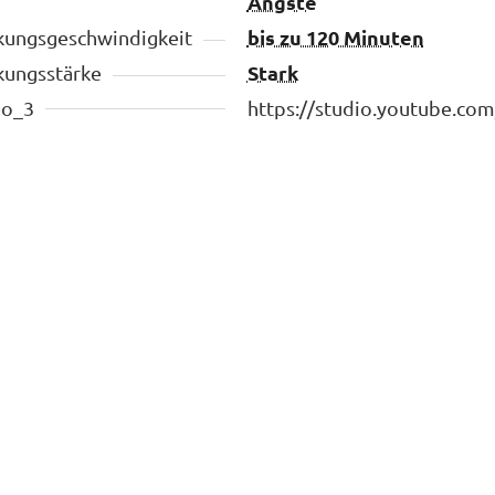
Ängste
bis zu 120 Minuten
kungsgeschwindigkeit
Stark
kungsstärke
eo_3
https://studio.youtube.c