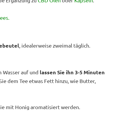
nde Ergänzung zu
CBD Ölen
oder
Kapseln
.
ees.
eebeutel
, idealerweise zweimal täglich.
lassen Sie ihn 3-5 Minuten
m Wasser auf und
Sie dem Tee etwas Fett hinzu, wie Butter,
e mit Honig aromatisiert werden.