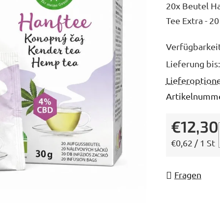
20x Beutel H
ist
Tee Extra - 2
5,0
von
Verfügbarkei
5
Lieferung bis:
Sternen.
Lieferoption
Artikelnumme
€12,30
Verkaufsprei
€0,62 / 1 St
Fragen