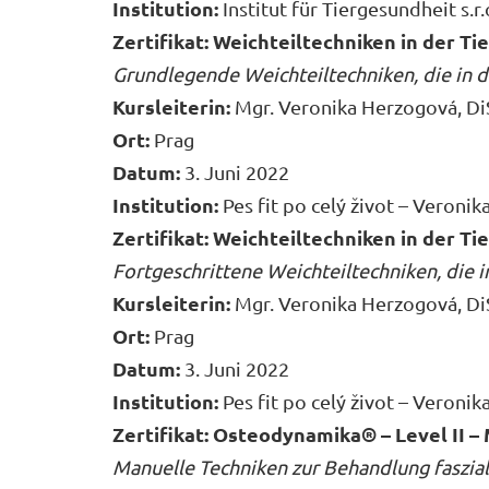
Institution:
Institut für Tiergesundheit s.r.
Zertifikat: Weichteiltechniken in der Tie
Grundlegende Weichteiltechniken, die in 
Kursleiterin:
Mgr. Veronika Herzogová, Di
Ort:
Prag
Datum:
3. Juni 2022
Institution:
Pes fit po celý život – Veroni
Zertifikat: Weichteiltechniken in der Ti
Fortgeschrittene Weichteiltechniken, die
Kursleiterin:
Mgr. Veronika Herzogová, Di
Ort:
Prag
Datum:
3. Juni 2022
Institution:
Pes fit po celý život – Veroni
Zertifikat: Osteodynamika® – Level II –
Manuelle Techniken zur Behandlung faszia