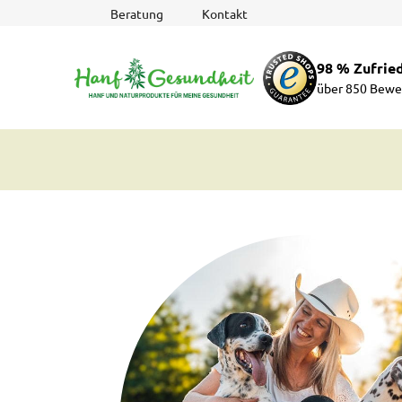
Zum
Beratung
Kontakt
Inhalt
springen
98 % Zufrie
über 850 Bewe