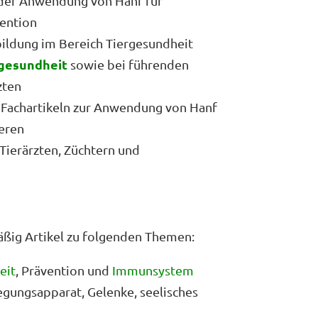
n der Anwendung von Hanf für
ention
ildung im Bereich Tiergesundheit
rgesundheit
sowie bei führenden
zten
 Fachartikeln zur Anwendung von Hanf
eren
ierärzten, Züchtern und
äßig Artikel zu folgenden Themen:
eit
, Prävention und
Immunsystem
gungsapparat, Gelenke, seelisches