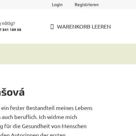
Login
Registrieren
 nötig?
WARENKORB LEEREN
7 541 189 08
WARENKORB
ášová
n ein fester Bestandteil meines Lebens
n auch beruflich. Ich widme mich
g für die Gesundheit von Menschen
 den Autorinnen der ersten