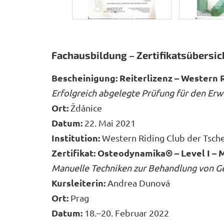
Fachausbildung – Zertifikatsübersic
Bescheinigung: Reiterlizenz – Western 
Erfolgreich abgelegte Prüfung für den Er
Ort:
Ždánice
Datum:
22. Mai 2021
Institution:
Western Riding Club der Tsch
Zertifikat: Osteodynamika® – Level I –
Manuelle Techniken zur Behandlung von Ge
Kursleiterin:
Andrea Dunová
Ort:
Prag
Datum:
18.–20. Februar 2022