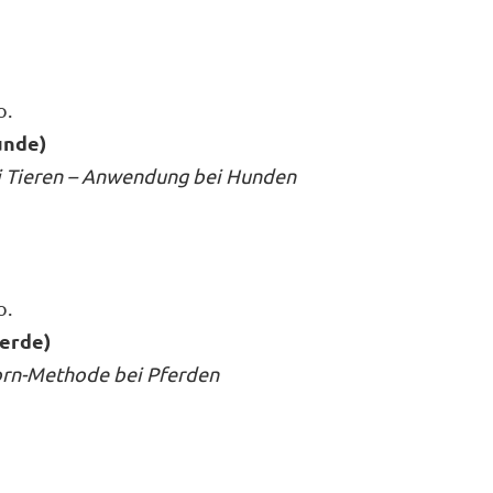
o.
unde)
i Tieren – Anwendung bei Hunden
o.
ferde)
Dorn-Methode bei Pferden