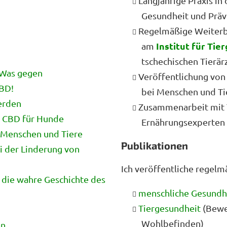
Langjährige Praxis i
Gesundheit und Präv
Regelmäßige Weiterb
Institut für Tie
am
tschechischen Tierär
nWas gegen
Veröffentlichung von
CBD!
bei Menschen und Ti
erden
Zusammenarbeit mit T
 CBD für Hunde
Ernährungsexperten
 Menschen und Tiere
Publikationen
i der Linderung von
Ich veröffentliche regelm
 die wahre Geschichte des
menschliche Gesundh
Tiergesundheit
(Bewe
Wohlbefinden)
en