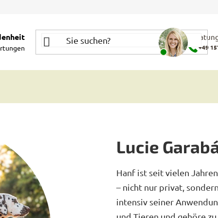
denheit
Beratung
rtungen
+49 15
Lucie Garab
Hanf ist seit vielen Jahre
– nicht nur privat, sonder
intensiv seiner Anwendun
und Tieren und gehöre zu