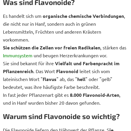
Was sind Flavonoide?
Es handelt sich um
organische chemische Verbindungen
,
die nicht nur in Hanf, sondern auch in grünen
Lebensmitteln, Früchten und anderen Kräutern
vorkommen.
Sie schützen die Zellen vor freien Radikalen
, stärken das
Immunsystem
und beugen Herzerkrankungen vor.
Sie sind bekannt für ihre
Vielfalt und Farbenpracht im
Pflanzenreich
. Das Wort
Flavonoid
leitet sich vom
lateinischen Wort "
flavus
" ab, das "
hell
" oder "gelb"
bedeutet, was ihre häufigste Farbe beschreibt.
In fast jeder Pflanzenart gibt es
8.000 Flavonoid-Arten
,
und in Hanf wurden bisher 20 davon gefunden.
Warum sind Flavonoide so wichtig?
Die Flavonoide liefern den Nährwert der Pflanze. S
ie