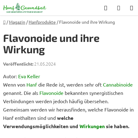
Zum
Suchen
WARE
Inhalt
springen
Startseite
/
Magazin
/
Hanfprodukte
/
Flavonoide und ihre Wirkung
Flavonoide und ihre
Wirkung
21.05.2024
Autor:
Eva Keller
Wenn von
Hanf
die Rede ist, werden sehr oft
Cannabinoide
genannt. Die als
Flavonoide
bekannten synergistischen
Verbindungen werden jedoch häufig übersehen.
Gemeinsam werden wir herausfinden, welche Flavonoide in
Hanf enthalten sind und
welche
Verwendungsmöglichkeiten und
Wirkungen
sie haben.