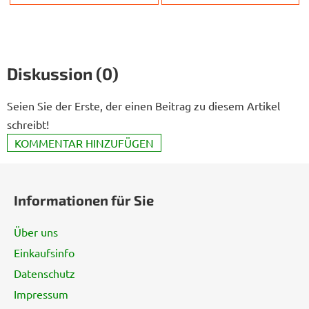
Diskussion (0)
Seien Sie der Erste, der einen Beitrag zu diesem Artikel
schreibt!
KOMMENTAR HINZUFÜGEN
F
u
Informationen für Sie
ß
z
Über uns
e
Einkaufsinfo
i
Datenschutz
l
e
Impressum