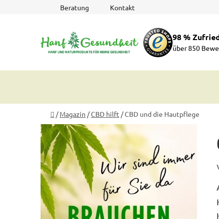
Zum
Beratung
Kontakt
Inhalt
springen
98 % Zufrie
über 850 Bewe
Startseite
/
Magazin
/
CBD hilft
/
CBD und die Hautpflege
S
e
i
t
e
n
l
e