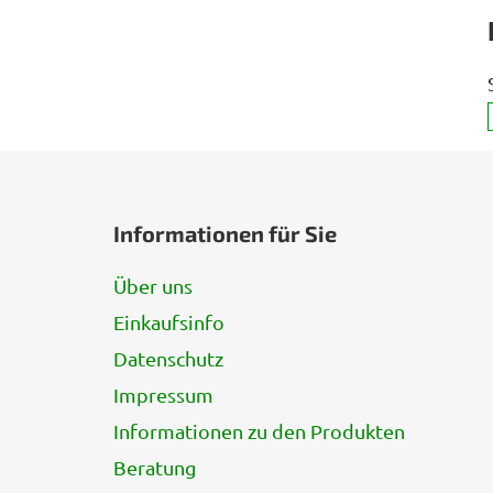
F
u
Informationen für Sie
ß
z
Über uns
e
Einkaufsinfo
i
l
Datenschutz
e
Impressum
Informationen zu den Produkten
Beratung