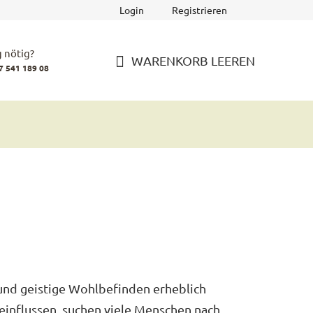
Login
Registrieren
 nötig?
WARENKORB LEEREN
7 541 189 08
WARENKORB
und geistige Wohlbefinden erheblich
influssen, suchen viele Menschen nach