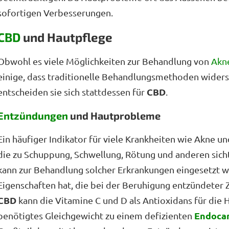
sofortigen Verbesserungen.
CBD
und Hautpflege
Obwohl es viele Möglichkeiten zur Behandlung von
Akn
einige, dass traditionelle Behandlungsmethoden widersp
CBD
entscheiden sie sich stattdessen für
.
Entzündungen
und Hautprobleme
Ein häufiger Indikator für viele Krankheiten wie Akne u
die zu Schuppung, Schwellung, Rötung und anderen sic
kann zur Behandlung solcher Erkrankungen eingesetzt
Eigenschaften hat, die bei der Beruhigung entzündeter Z
CBD
kann die Vitamine C und D als Antioxidans für die 
Endoca
benötigtes Gleichgewicht zu einem defizienten