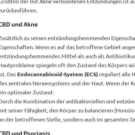
Großteil der mit Akne verbundenen Entzündungen ist a
zurückzuführen.
CBD und Akne
Zusätzlich zu seinen entzündungshemmenden Eigenscha
Eigenschaften. Wenn es auf das betroffene Gebiet ange
entzündungshemmendes Mittel als auch als Antibiotiku
Hautprobleme spiegeln oft den Zustand des Körpers wi
Endocannabinoid-System (ECS)
ist. Das
reguliert alle 
des zentralen Nervensystems und der Haut. Wenn der Kör
ein optimaler Zustand.
Durch die Kombination der antibakteriellen und entz
mit seiner Fähigkeit, den Körper zu balancieren (Homöo
an der betroffenen Stelle, sondern auch im gesamten Te
CBD und Psoriasis