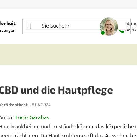
denheit
Beratung
rtungen
+49 15
CBD und die Hautpflege
28.06.2024
Autor:
Lucie Garabas
Hautkrankheiten und -zustände können das körperliche 
beeinträchtigen. Da Hautprobleme oft das Aussehen bee