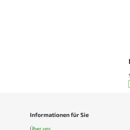
F
u
Informationen für Sie
ß
z
Über uns