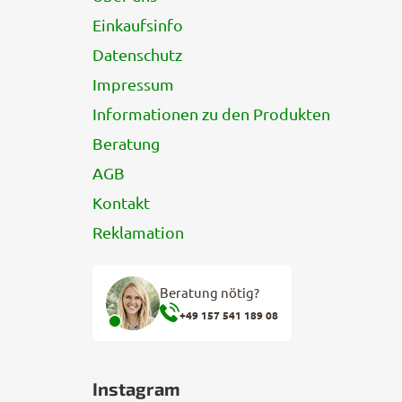
e
Einkaufsinfo
i
l
Datenschutz
e
Impressum
Informationen zu den Produkten
Beratung
AGB
Kontakt
Reklamation
Beratung nötig?
+49 157 541 189 08
Instagram