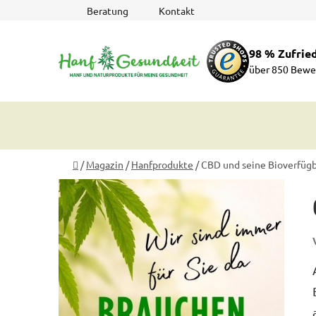
Zum
Beratung
Kontakt
Inhalt
springen
98 % Zufrie
über 850 Bewe
Startseite
/
Magazin
/
Hanfprodukte
/
CBD und seine Bioverfügb
S
e
i
t
e
n
l
e