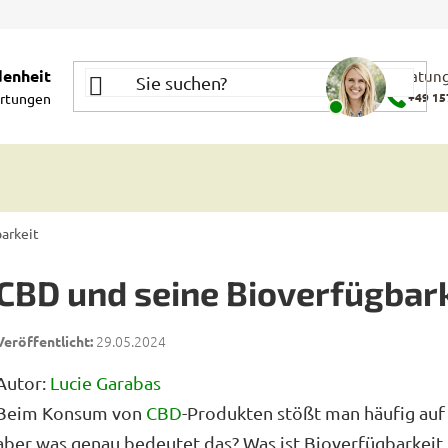
denheit
Beratung
rtungen
+49 15
arkeit
CBD und seine Bioverfügbark
29.05.2024
Autor:
Lucie Garabas
Beim Konsum von
CBD
-Produkten stößt man häufig auf
aber was genau bedeutet das? Was ist Bioverfügbarkeit