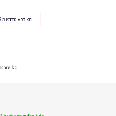
ÄCHSTER ARTIKEL
schreibt!
@
hanf-gesundheit.de