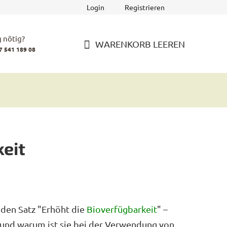
Login
Registrieren
 nötig?
WARENKORB LEEREN
7 541 189 08
WARENKORB
eit
 den Satz "Erhöht die
Bioverfügbarkeit
" –
 und warum ist sie bei der Verwendung von