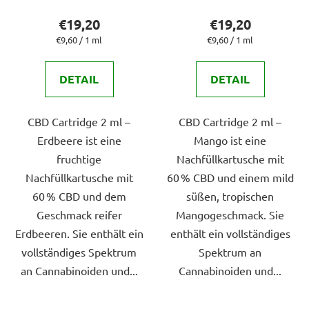
€19,20
€19,20
Verkaufspreis:
Verkaufspreis:
€9,60 / 1 ml
€9,60 / 1 ml
DETAIL
DETAIL
CBD Cartridge 2 ml –
CBD Cartridge 2 ml –
Erdbeere ist eine
Mango ist eine
fruchtige
Nachfüllkartusche mit
Nachfüllkartusche mit
60 % CBD und einem mild
60 % CBD und dem
süßen, tropischen
Geschmack reifer
Mangogeschmack. Sie
Erdbeeren. Sie enthält ein
enthält ein vollständiges
vollständiges Spektrum
Spektrum an
an Cannabinoiden und...
Cannabinoiden und...