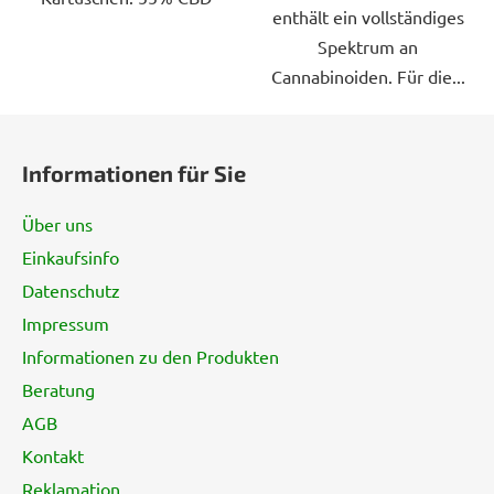
enthält ein vollständiges
Spektrum an
Cannabinoiden. Für die...
F
u
Informationen für Sie
ß
z
Über uns
e
Einkaufsinfo
i
Datenschutz
l
e
Impressum
Informationen zu den Produkten
Beratung
AGB
Kontakt
Reklamation