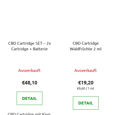
CBD Cartridge SET – 2x
CBD Cartridge
Cartridge + Batterie
Waldfrüchte 2 ml
Ausverkauft
Ausverkauft
€48,10
€19,20
Verkaufspreis:
€9,60 / 1 ml
DETAIL
DETAIL
CBD Cartridge mit Kiwi-