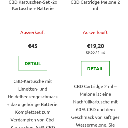
CBD Kartuschen-Set -2x
CBD Cartridge Melone 2
Kartusche + Batterie
ml
Die
Ausverkauft
Ausverkauft
durchschnittliche
Produktbewertung
€45
€19,20
ist
Verkaufspreis:
€9,60 / 1 ml
5,0
DETAIL
von
DETAIL
5
CBD-Kartusche mit
Sternen.
CBD Cartridge 2 ml –
Limetten- und
Melone ist eine
Heidelbeerengeschmack
Nachfüllkartusche mit
+ dazu gehörige Batterie.
60 % CBD und dem
Komplettset zum
Geschmack von saftiger
Verdampfen von Cbd-
Wassermelone. Sie
Kartuschen. 55% CBD