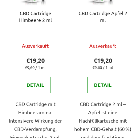
CBD Cartridge
CBD Cartridge Apfel 2
Himbeere 2 ml
ml
Die
Ausverkauft
Ausverkauft
durchschnittliche
Produktbewertung
€19,20
€19,20
ist
Verkaufspreis:
Verkaufspreis:
€9,60 / 1 ml
€9,60 / 1 ml
5,0
von
DETAIL
DETAIL
5
Sternen.
CBD Cartridge mit
CBD Cartridge 2 ml –
Himbeeraroma.
Apfel ist eine
Intensivere Wirkung der
Nachfüllkartusche mit
CBD-Verdampfung,
hohem CBD-Gehalt (60 %)
Einwegkartusche, 2 ml.
und dem fruchtigen