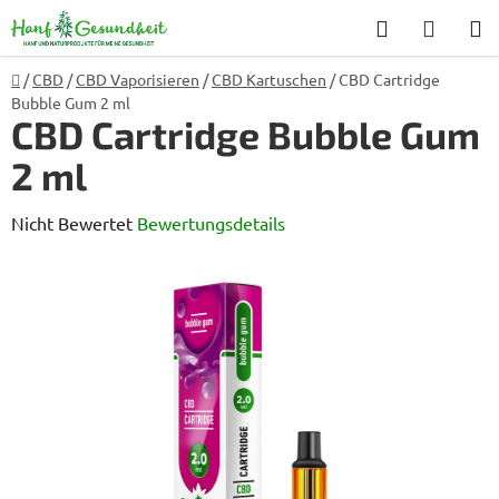
Zum
Suchen
WARE
Inhalt
springen
Startseite
/
CBD
/
CBD Vaporisieren
/
CBD Kartuschen
/
CBD Cartridge
Bubble Gum 2 ml
CBD Cartridge Bubble Gum
2 ml
Die
Nicht Bewertet
Bewertungsdetails
durchschnittliche
Produktbewertung
ist
0,0
von
5
Sternen.