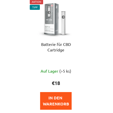
AKTION
TIPP
Batterie für CBD
Cartridge
Die
Auf Lager
(>5 ks)
durchschnittliche
Produktbewertung
€18
ist
5,0
IN DEN 
von
WARENKORB
5