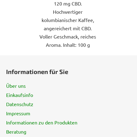
120 mg CBD.
Hochwertiger
kolumbianischer Kaffee,
angereichert mit CBD.
Voller Geschmack, reiches
Aroma. Inhalt: 100 g
F
u
Informationen für Sie
ß
z
Über uns
e
Einkaufsinfo
i
Datenschutz
l
e
Impressum
Informationen zu den Produkten
Beratung