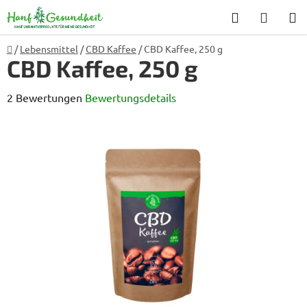
Zum
Suchen
WARE
Inhalt
springen
Startseite
/
Lebensmittel
/
CBD Kaffee
/
CBD Kaffee, 250 g
CBD Kaffee, 250 g
Die
2 Bewertungen
Bewertungsdetails
durchschnittliche
Produktbewertung
ist
5,0
von
5
Sternen.