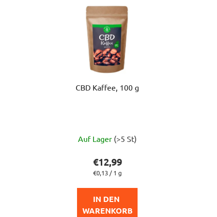
CBD Kaffee, 100 g
Auf Lager
(>5 St)
€12,99
Verkaufspreis:
€0,13 / 1 g
IN DEN 
WARENKORB