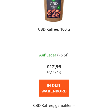
CBD Kaffee, 100 g
Auf Lager
(>5 St)
€12,99
Verkaufspreis:
€0,13 / 1 g
IN DEN 
WARENKORB
CBD Kaffee, gemahlen -