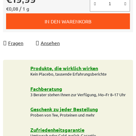
Verkaufspreis:
€0,08 / 1 g
IN DEN WARENKORB
Fragen
Ansehen
Produkte, die wirklich wirken
Kein Placebo, tausende Erfahrungsberichte
Fachberatung
3 Berater stehen Ihnen zur Verfügung, Mo–Fr 8–17 Uhr
Geschenk zu jeder Bestellung
Proben von Tee, Proteinen und mehr
Zufriedenheitsgarantie
Umtausch oder Geld-zurück-Garantie