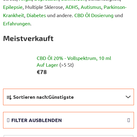
Epilepsie
, Multiple Sklerose,
ADHS
,
Autismus
,
Parkinson-
Krankheit
,
Diabetes
und andere.
CBD Öl Dosierung
und
Erfahrungen
.
Meistverkauft
CBD Öl 20% - Vollspektrum, 10 ml
Auf Lager
(>5 St)
€78
P
Sortieren nach:
Günstigste
r
o
d
FILTER AUSBLENDEN
u
k