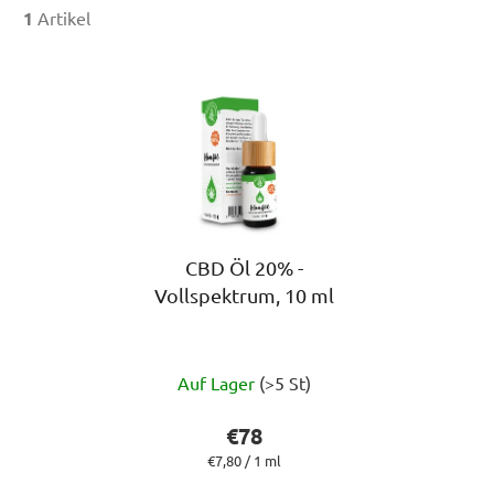
1
Artikel
L
i
s
t
e
d
e
r
CBD Öl 20% -
Vollspektrum, 10 ml
P
r
o
Die
d
Auf Lager
(>5 St)
durchschnittliche
u
Produktbewertung
€78
k
ist
Verkaufspreis:
€7,80 / 1 ml
t
5,0