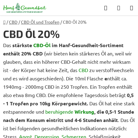
Zum
Suchen
WARE
Inhalt
springen
Startseite
/
CBD
/
CBD Öl und Tropfen
/
CBD Öl 20%
CBD Öl 20%
Das
stärkste
CBD-Öl
im Hanf-Gesundheit-Sortiment
enthält 20% CBD
(wir bieten kein stärkeres Öl an, weil wir
glauben, dass ein höherer CBD-Gehalt nicht mehr wirksam
ist - der Körper hat keine Zeit, das
CBD
zu verstoffwechseln
und es wird ausgeschieden). Die 10ml Flasche
e
nthält ca.
1940mg - 2000mg CBD in 250 Tropfen. Ein Tropfen enthält
also etwa 8mg CBD. Die empfohlene Tagesdosis beträgt
0,5
- 1 Tropfen pro 10kg Körpergewicht.
Das Öl hat eine stark
entspannende und
beruhigende
Wirkung
, die 0,5-1 Stunde
nach dem Konsum eintritt und 4-6 Stunden anhält
. Das Öl
ist bei folgenden gesundheitlichen Indikationen nützlich:
Stress,
Angst
,
Depression
,
Schmerzen
, Schlaflosigkeit,