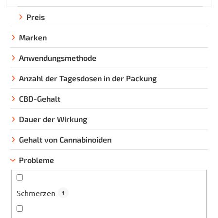
t
s
Preis
o
Marken
r
t
Anwendungsmethode
i
e
Anzahl der Tagesdosen in der Packung
r
CBD-Gehalt
u
n
Dauer der Wirkung
g
Gehalt von Cannabinoiden
Probleme
Schmerzen
1