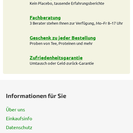
Kein Placebo, tausende Erfahrungsberichte
e
r
e
Fachberatung
l
3 Berater stehen Ihnen zur Verfügung, Mo–Fr 8–17 Uhr
e
m
Geschenk zu jeder Bestellung
e
Proben von Tee, Proteinen und mehr
n
t
Zufriedenheitsgarantie
e
Umtausch oder Geld-zurück-Garantie
d
e
F
r
L
u
Informationen für Sie
i
ß
s
z
t
Über uns
e
e
Einkaufsinfo
i
Datenschutz
l