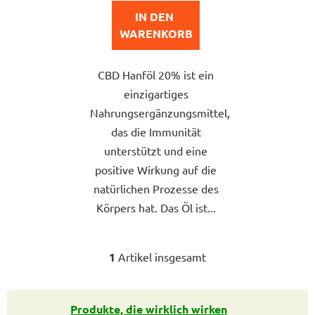
e
von
IN DEN 
5
WARENKORB
Sternen.
CBD Hanföl 20% ist ein
einzigartiges
Nahrungsergänzungsmittel,
das die Immunität
unterstützt und eine
positive Wirkung auf die
natürlichen Prozesse des
Körpers hat. Das Öl ist...
1
Artikel insgesamt
S
t
e
u
Produkte, die wirklich wirken