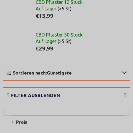
CBD Pflaster 12 Stück
Auf Lager
(>5 St)
€13,99
CBD Pflaster 30 Stück
Auf Lager
(>5 St)
€29,99
P
Sortieren nach:
Günstigste
r
o
d
FILTER AUSBLENDEN
u
k
t
s
Preis
o