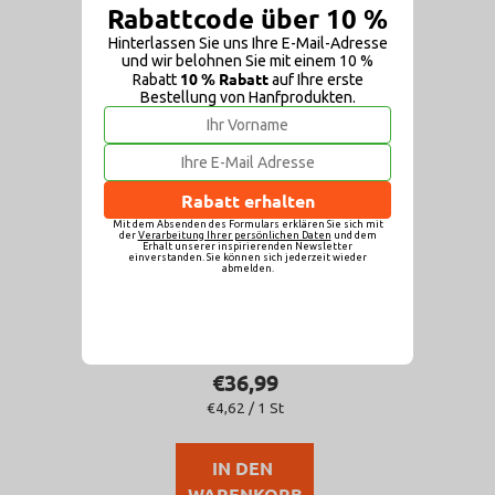
Rabattcode über 10 %
TIPP
Hinterlassen Sie uns Ihre E-Mail-Adresse
und wir belohnen Sie mit einem 10 %
10 % Rabatt
Rabatt
auf Ihre erste
Bestellung von Hanfprodukten.
Rabatt erhalten
CBD Pflaster EXTRA
Mit dem Absenden des Formulars erklären Sie sich mit
der
Verarbeitung Ihrer persönlichen Daten
und dem
8 Stück
Erhalt unserer inspirierenden Newsletter
einverstanden. Sie können sich jederzeit wieder
abmelden.
Die
Auf Lager
(>5 St)
durchschnittliche
Produktbewertung
€36,99
ist
Verkaufspreis:
€4,62 / 1 St
5,0
von
IN DEN 
5
WARENKORB