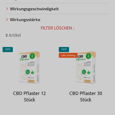
Wirkungsgeschwindigkeit
Wirkungsstärke
FILTER LÖSCHEN
3
Artikel
L
TIPP
TIPP
i
CBD 600mg
s
t
e
d
e
r
CBD Pflaster 12
CBD Pflaster 30
Stück
Stück
P
r
o