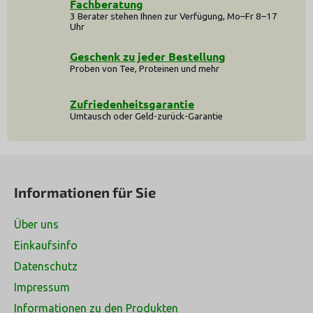
Fachberatung
e
3 Berater stehen Ihnen zur Verfügung, Mo–Fr 8–17
l
Uhr
e
m
Geschenk zu jeder Bestellung
e
Proben von Tee, Proteinen und mehr
n
t
Zufriedenheitsgarantie
e
Umtausch oder Geld-zurück-Garantie
d
e
F
r
L
u
Informationen für Sie
i
ß
s
z
t
Über uns
e
e
Einkaufsinfo
i
Datenschutz
l
e
Impressum
Informationen zu den Produkten