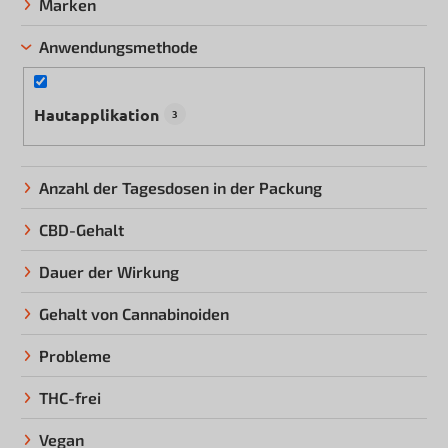
Marken
r
t
Anwendungsmethode
i
e
Hautapplikation
r
3
u
n
Anzahl der Tagesdosen in der Packung
g
CBD-Gehalt
Dauer der Wirkung
Gehalt von Cannabinoiden
Probleme
THC-frei
Vegan