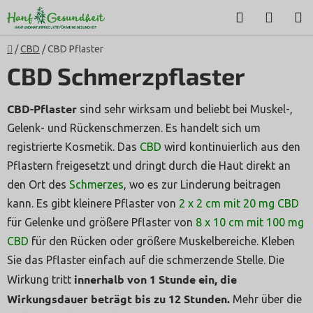
Zum
Suchen
WARE
Inhalt
springen
Startseite
/
CBD
/
CBD Pflaster
CBD Schmerzpflaster
CBD-Pflaster
sind sehr wirksam und beliebt bei Muskel-,
Gelenk- und Rückenschmerzen. Es handelt sich um
registrierte Kosmetik. Das
CBD
wird kontinuierlich aus den
Pflastern freigesetzt und dringt durch die Haut direkt an
den Ort des
Schmerzes
, wo es zur Linderung beitragen
kann. Es gibt kleinere Pflaster von
2 x 2 cm mit 20 mg CBD
für Gelenke und größere Pflaster von
8 x 10 cm mit 100 mg
CBD
für den Rücken oder größere Muskelbereiche. Kleben
Sie das Pflaster einfach auf die schmerzende Stelle. Die
innerhalb von 1 Stunde ein, die
Wirkung tritt
Wirkungsdauer beträgt bis zu 12 Stunden.
Mehr über die