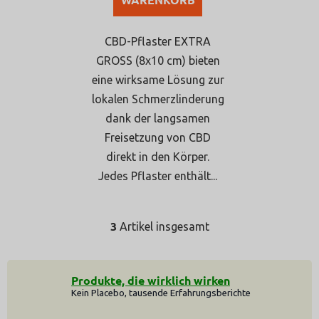
Sternen.
CBD-Pflaster EXTRA
GROSS (8x10 cm) bieten
eine wirksame Lösung zur
lokalen Schmerzlinderung
dank der langsamen
Freisetzung von CBD
direkt in den Körper.
Jedes Pflaster enthält...
3
Artikel insgesamt
S
t
e
u
Produkte, die wirklich wirken
e
Kein Placebo, tausende Erfahrungsberichte
r