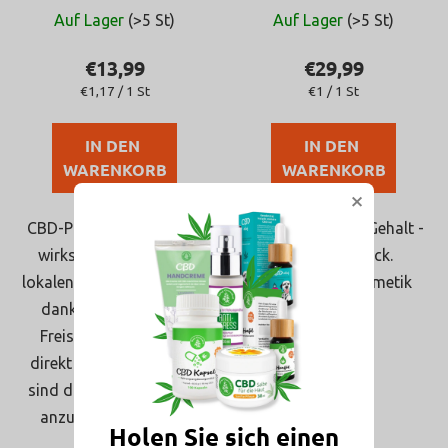
Die
Die
d
Auf Lager
(>5 St)
Auf Lager
(>5 St)
durchschnittliche
durchschnittlic
u
Produktbewertung
Produktbewert
€13,99
€29,99
k
ist
ist
Verkaufspreis:
Verkaufspreis:
€1,17 / 1 St
€1 / 1 St
t
4,5
4,8
e
von
von
IN DEN 
IN DEN 
5
5
WARENKORB
WARENKORB
Sternen.
Sternen.
×
CBD-Pflaster bieten eine
Pflaster mit CBD Gehalt -
wirksame Lösung zur
20 mg, 30 Stück.
lokalen Schmerzlinderung
Zertifizierte Kosmetik
dank der langsamen
Vegan
Freisetzung von CBD
direkt in den Körper. Sie
sind diskret und einfach
anzuwenden. Jedes...
Holen Sie sich einen