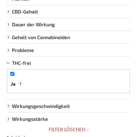
r
t
CBD-Gehalt
i
e
Dauer der Wirkung
r
Gehalt von Cannabinoiden
u
n
Probleme
g
THC-frei
Ja
1
Wirkungsgeschwindigkeit
Wirkungsstärke
FILTER LÖSCHEN