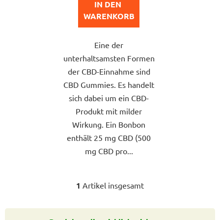
von
IN DEN 
5
WARENKORB
Sternen.
Eine der
unterhaltsamsten Formen
der CBD-Einnahme sind
CBD Gummies. Es handelt
sich dabei um ein CBD-
Produkt mit milder
Wirkung. Ein Bonbon
enthält 25 mg CBD (500
mg CBD pro...
1
Artikel insgesamt
S
t
e