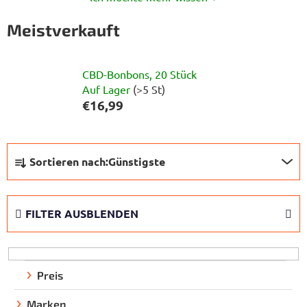
Meistverkauft
CBD-Bonbons, 20 Stück
Auf Lager
(>5 St)
€16,99
P
Sortieren nach:
Günstigste
r
o
d
FILTER AUSBLENDEN
u
k
t
s
Preis
o
Marken