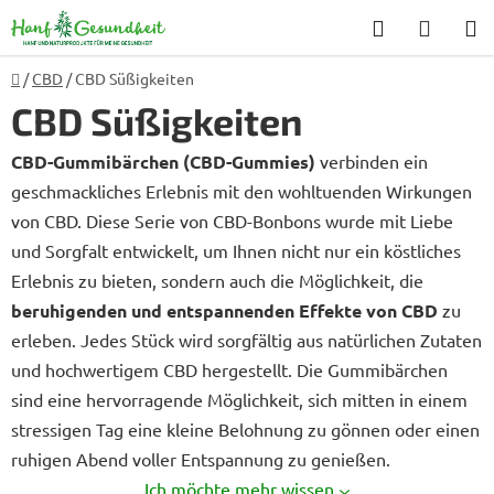
Zum
Suchen
WARE
Inhalt
springen
Startseite
/
CBD
/
CBD Süßigkeiten
CBD Süßigkeiten
CBD-Gummibärchen (CBD-Gummies)
verbinden ein
geschmackliches Erlebnis mit den wohltuenden Wirkungen
von CBD. Diese Serie von CBD-Bonbons wurde mit Liebe
und Sorgfalt entwickelt, um Ihnen nicht nur ein köstliches
Erlebnis zu bieten, sondern auch die Möglichkeit, die
beruhigenden und entspannenden Effekte von CBD
zu
erleben. Jedes Stück wird sorgfältig aus natürlichen Zutaten
und hochwertigem CBD hergestellt. Die Gummibärchen
sind eine hervorragende Möglichkeit, sich mitten in einem
stressigen Tag eine kleine Belohnung zu gönnen oder einen
ruhigen Abend voller Entspannung zu genießen.
Ich möchte mehr wissen