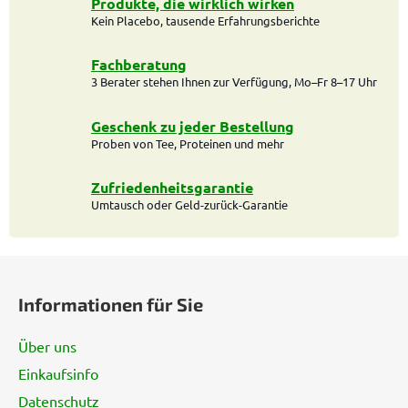
u
Produkte, die wirklich wirken
Kein Placebo, tausende Erfahrungsberichte
e
r
e
Fachberatung
l
3 Berater stehen Ihnen zur Verfügung, Mo–Fr 8–17 Uhr
e
m
Geschenk zu jeder Bestellung
e
Proben von Tee, Proteinen und mehr
n
t
Zufriedenheitsgarantie
e
Umtausch oder Geld-zurück-Garantie
d
e
F
r
L
u
Informationen für Sie
i
ß
s
z
t
Über uns
e
e
Einkaufsinfo
i
Datenschutz