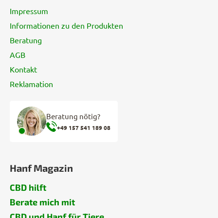
l
e
Impressum
Informationen zu den Produkten
Beratung
AGB
Kontakt
Reklamation
Beratung nötig?
+49 157 541 189 08
Hanf Magazin
CBD hilft
Berate mich mit
CBD und Hanf für Tiere