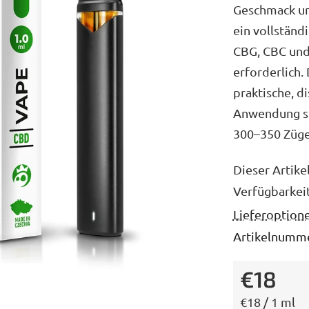
Geschmack und
von
ein vollstän
5
CBG, CBC und
Sternen.
erforderlich. 
praktische, d
Anwendung suc
300–350 Züge
Dieser Artike
Verfügbarkei
Lieferoption
Artikelnumme
€18
Verkaufsprei
€18 / 1 ml