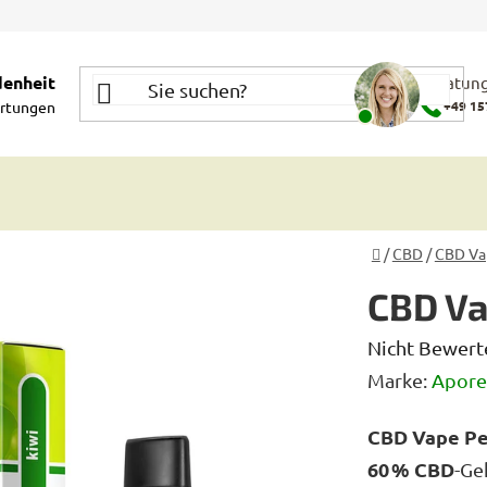
denheit
Beratung
rtungen
+49 15
Startseite
/
CBD
/
CBD Va
CBD Va
Die
Nicht Bewert
durchschnittl
Marke:
Apore
Produktbewe
CBD Vape Pe
ist
60 % CBD
-Ge
0,0