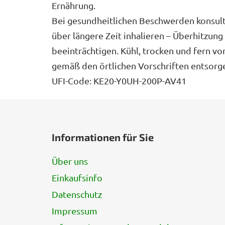
Ernährung.
Bei gesundheitlichen Beschwerden konsultie
über längere Zeit inhalieren – Überhitzun
beeinträchtigen. Kühl, trocken und fern v
gemäß den örtlichen Vorschriften entsorg
UFI-Code: KE20-Y0UH-200P-AV41
F
u
Informationen für Sie
ß
z
Über uns
e
Einkaufsinfo
i
l
Datenschutz
e
Impressum