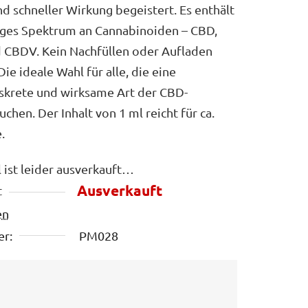
 schneller Wirkung begeistert. Es enthält
diges Spektrum an Cannabinoiden – CBD,
 CBDV. Kein Nachfüllen oder Aufladen
Die ideale Wahl für alle, die eine
iskrete und wirksame Art der CBD-
hen. Der Inhalt von 1 ml reicht für ca.
.
l ist leider ausverkauft…
Ausverkauft
t
en
r:
PM028
s: