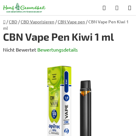
Zum
Suchen
WARE
Inhalt
springen
Startseite
/
CBD
/
CBD Vaporisieren
/
CBN Vape pen
/
CBN Vape Pen Kiwi 1
ml
CBN Vape Pen Kiwi 1 ml
Die
Nicht Bewertet
Bewertungsdetails
durchschnittliche
Produktbewertung
ist
0,0
von
5
Sternen.