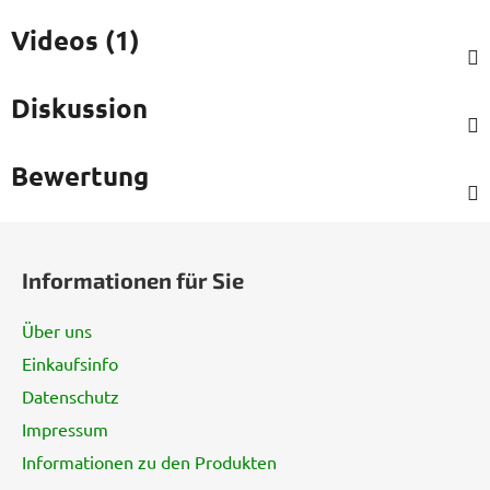
Videos (1)
Diskussion
Bewertung
F
u
Informationen für Sie
ß
z
Über uns
e
Einkaufsinfo
i
Datenschutz
l
e
Impressum
Informationen zu den Produkten