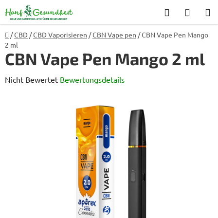
Zum
Suchen
WARE
Inhalt
springen
Startseite
/
CBD
/
CBD Vaporisieren
/
CBN Vape pen
/
CBN Vape Pen Mango
2 ml
CBN Vape Pen Mango 2 ml
Die
Nicht Bewertet
Bewertungsdetails
durchschnittliche
Produktbewertung
ist
0,0
von
5
Sternen.