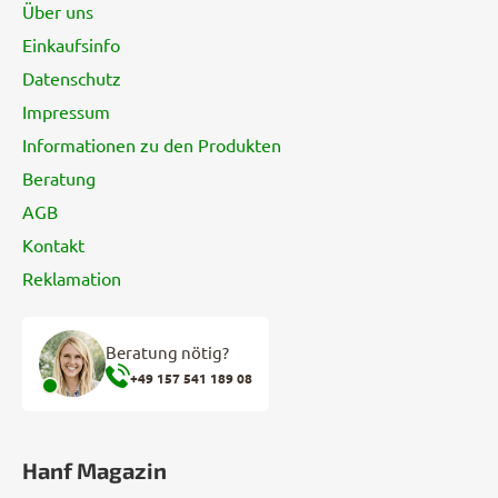
z
Über uns
e
Einkaufsinfo
i
Datenschutz
l
e
Impressum
Informationen zu den Produkten
Beratung
AGB
Kontakt
Reklamation
Beratung nötig?
+49 157 541 189 08
Hanf Magazin