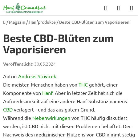
Zum
Suchen
WARE
Inhalt
springen
Startseite
/
Magazin
/
Hanfprodukte
/
Beste CBD-Blüten zum Vaporisieren
Beste CBD-Blüten zum
Vaporisieren
30.05.2024
Autor:
Andreas Stovicek
Die meisten Menschen haben von
THC
gehört, einer
Komponente von
Hanf
. Aber in letzter Zeit hat sich die
Aufmerksamkeit auf eine andere Hanf-Substanz namens
CBD
verlagert - und das aus gutem Grund.
Während die
Nebenwirkungen
von THC häufig diskutiert
werden, ist CBD nicht mit diesen Problemen behaftet. Der
Nachweis des medizinischen Nutzens von CBD nimmt stetig