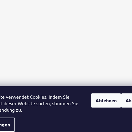
te verwendet Cookies. Indem Sie
Ablehnen
Ak
uf dieser Website surfen, stimmen Sie
endung zu.
ungen
e Rechte vorbehalten.
Cookie-Einstellungen ändern