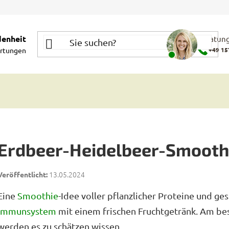
denheit
Beratung
rtungen
+49 15
Erdbeer-Heidelbeer-Smooth
13.05.2024
Eine
Smoothie
-Idee voller pflanzlicher Proteine und ge
Immunsystem
mit einem frischen Fruchtgetränk. Am bes
werden es zu schätzen wissen.