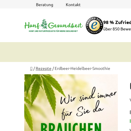
Zum
Beratung
Kontakt
Inhalt
springen
98 % Zufrie
über 850 Bewe
Startseite
/
Rezepte
/
Erdbeer-Heidelbeer-Smoothie
S
e
i
t
e
n
l
e