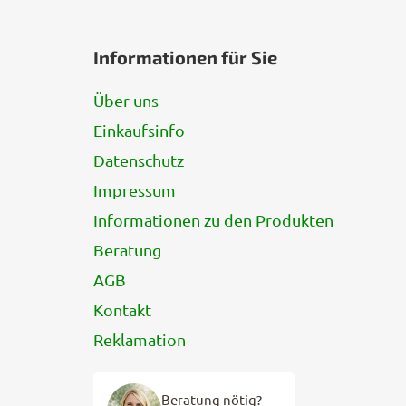
F
u
Informationen für Sie
ß
z
Über uns
e
Einkaufsinfo
i
l
Datenschutz
e
Impressum
Informationen zu den Produkten
Beratung
AGB
Kontakt
Reklamation
Beratung nötig?