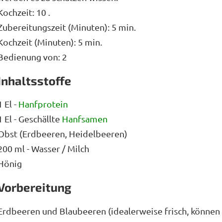
Kochzeit: 10 .
Zubereitungszeit (Minuten): 5 min.
Kochzeit (Minuten): 5 min.
Bedienung von: 2
Inhaltsstoffe
1 El -
Hanfprotein
1 El - Geschällte
Hanfsamen
Obst (Erdbeeren, Heidelbeeren)
200 ml - Wasser / Milch
Hönig
Vorbereitung
Erdbeeren und Blaubeeren (idealerweise frisch, können