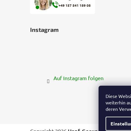
+49 157 541 189 08
Instagram
Auf Instagram folgen
Diese Websi
weiterhin a
deren Verw
Einstell
Hanf-Gesundheit.de
Copyright 2026
. All