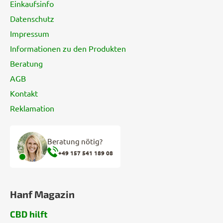
Einkaufsinfo
i
e
Datenschutz
m
l
e
e
Impressum
n
Informationen zu den Produkten
t
e
Beratung
d
AGB
e
Kontakt
r
L
Reklamation
i
s
t
Beratung nötig?
e
+49 157 541 189 08
Hanf Magazin
CBD hilft