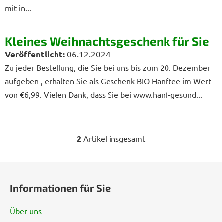
i
mit in...
k
e
l
Kleines Weihnachtsgeschenk für Sie
06.12.2024
Zu jeder Bestellung, die Sie bei uns bis zum 20. Dezember
aufgeben , erhalten Sie als Geschenk BIO Hanftee im Wert
von €6,99. Vielen Dank, dass Sie bei www.hanf-gesund...
2
Artikel insgesamt
S
t
e
F
u
u
e
Informationen für Sie
ß
r
z
e
Über uns
e
l