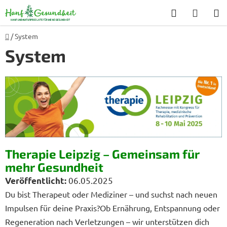
Zum
Suchen
WARE
Inhalt
springen
Startseite
/
System
System
L
i
s
t
e
d
Therapie Leipzig – Gemeinsam für
e
mehr Gesundheit
r
06.05.2025
A
Du bist Therapeut oder Mediziner – und suchst nach neuen
r
Impulsen für deine Praxis?Ob Ernährung, Entspannung oder
t
Regeneration nach Verletzungen – wir unterstützen dich