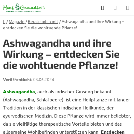
Zum
Suchen
WARE
Inhalt
springen
Startseite
/
Magazin
/
Berate mich mit
/
Ashwagandha und ihre Wirkung –
entdecken Sie die wohltuende Pflanze!
Ashwagandha und ihre
Wirkung – entdecken Sie
die wohltuende Pflanze!
03.06.2024
Ashwagandha
, auch als indischer Ginseng bekannt
(Ashwagandha, Schlafbeere), ist eine Heilpflanze mit langer
Tradition in der klassischen indischen Heilkunde, der
ayurvedischen Medizin. Diese Pflanze wird immer beliebter,
da sie vielfältige therapeutische Vorteile bieten und das
allgemeine Wohlbefinden unterstützen kann.
Entdecken