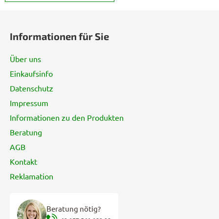
F
u
Informationen für Sie
ß
z
Über uns
e
Einkaufsinfo
i
Datenschutz
l
e
Impressum
Informationen zu den Produkten
Beratung
AGB
Kontakt
Reklamation
Beratung nötig?