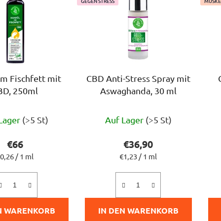
GEGEN STRESS
MUSKE
im Fischfett mit
CBD Anti-Stress Spray mit
BD, 250ml
Aswaghanda, 30 ml
Die
Die
Lager
(>5 St)
Auf Lager
(>5 St)
durchschnittliche
durchschnittliche
Produktbewertung
Produktbewertung
€66
€36,90
ist
ist
erkaufspreis:
Verkaufspreis:
0,26 / 1 ml
€1,23 / 1 ml
5,0
4,5
von
von
5
5
N WARENKORB
IN DEN WARENKORB
Sternen.
Sternen.