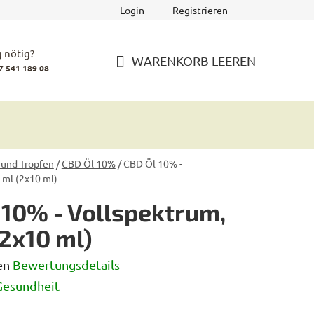
Login
Registrieren
 nötig?
WARENKORB LEEREN
7 541 189 08
WARENKORB
 und Tropfen
/
CBD Öl 10%
/
CBD Öl 10% -
 ml (2x10 ml)
 10% - Vollspektrum,
(2x10 ml)
en
Bewertungsdetails
iche
Gesundheit
rtung