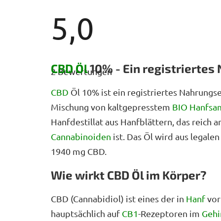
5,0
Die
durchschnittliche
CBD Öl
10% - Ein registrierte
2 Bewertungen
Produktbewertung
ist
5,0
CBD
Öl 10% ist ein registriertes Nahrungs
von
Mischung von kaltgepresstem
BIO Hanfsa
5
Sternen.
Hanfdestillat aus Hanfblättern, das reich a
Cannabinoiden
ist. Das Öl wird aus legale
1940 mg CBD.
Wie wirkt CBD Öl im Körper?
CBD (Cannabidiol) ist eines der in
Hanf
vor
hauptsächlich auf
CB1
-Rezeptoren im
Gehi