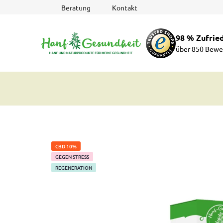
Zum
Beratung
Kontakt
Inhalt
springen
98 % Zufrie
über 850 Bewe
CBD 10%
GEGEN STRESS
REGENERATION