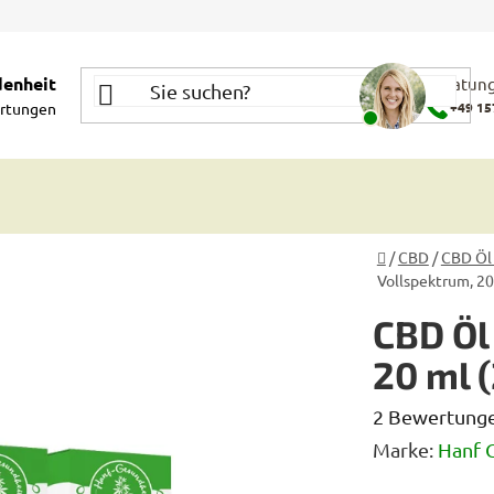
denheit
Beratung
rtungen
+49 15
Startseite
/
CBD
/
CBD Öl
Vollspektrum, 20
CBD Öl
20 ml 
Die
2 Bewertung
durchschnittl
Marke:
Hanf 
Produktbewe