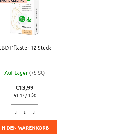
LN UND GELENKE
CBD Pflaster 12 Stück
Die
Auf Lager
(>5 St)
durchschnittliche
Produktbewertung
€13,99
ist
Verkaufspreis:
€1,17 / 1 St
4,5
von
5
IN DEN WARENKORB
Sternen.