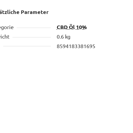
ätzliche Parameter
CBD Öl 10%
egorie
icht
0.6 kg
N
8594183381695