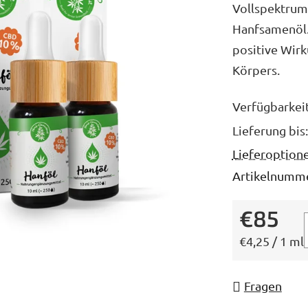
Vollspektrum
ist
Hanfsamenöl.
5,0
positive Wirk
von
Körpers.
5
Sternen.
Verfügbarkei
Lieferung bis:
Lieferoption
Artikelnumme
€85
Verkaufsprei
€4,25 / 1 ml
Fragen