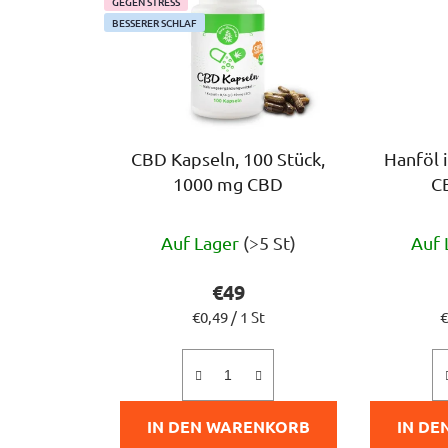
GEGEN STRESS
BESSERER SCHLAF
CBD Kapseln, 100 Stück,
Hanföl 
1000 mg CBD
C
Die
Auf Lager
(>5 St)
Auf 
durchschnittliche
Produktbewertung
€49
ist
Verkaufspreis:
V
€0,49 / 1 St
€
5,0
von
5
IN DEN WARENKORB
IN DE
Sternen.