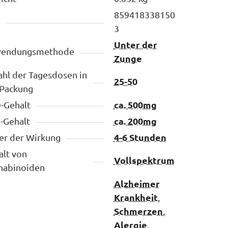
859418338150
N
3
Unter der
endungsmethode
Zunge
hl der Tagesdosen in
25-50
 Packung
ca. 500mg
-Gehalt
ca. 200mg
-Gehalt
4-6 Stunden
er der Wirkung
alt von
Vollspektrum
nabinoiden
Alzheimer
Krankheit
,
Schmerzen
,
Alergie
,