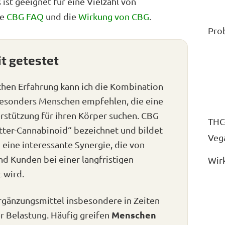
ist geeignet für eine Vielzahl von
ie
CBG FAQ
und die
Wirkung von CBG
.
Pro
t getestet
chen Erfahrung kann ich die Kombination
esonders Menschen empfehlen, die eine
stützung für ihren Körper suchen. CBG
THC-
tter-Cannabinoid“ bezeichnet und bildet
Veg
ine interessante Synergie, die von
d Kunden bei einer langfristigen
Wir
 wird.
rgänzungsmittel insbesondere in Zeiten
Menschen
r Belastung. Häufig greifen