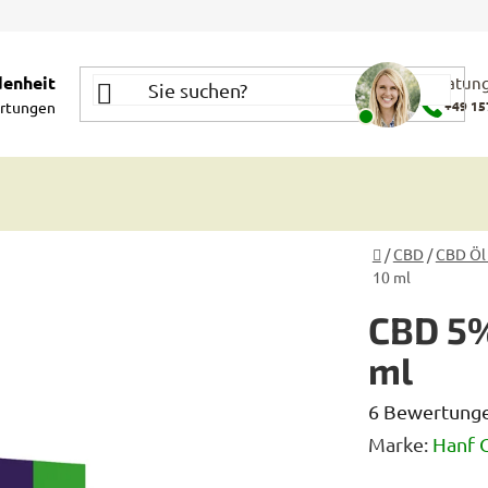
denheit
Beratung
rtungen
+49 15
Startseite
/
CBD
/
CBD Öl
10 ml
CBD 5%
ml
Die
6 Bewertung
durchschnittl
Marke:
Hanf 
Produktbewe