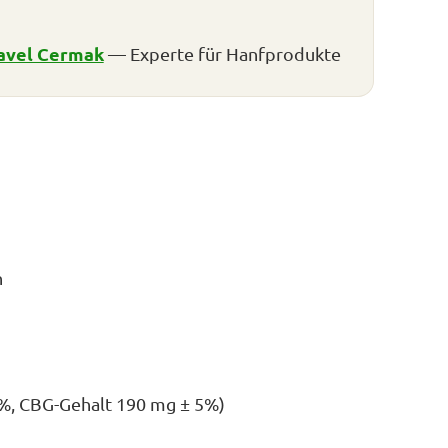
avel Cermak
— Experte für Hanfprodukte
n
5%, CBG-Gehalt 190 mg ± 5%)