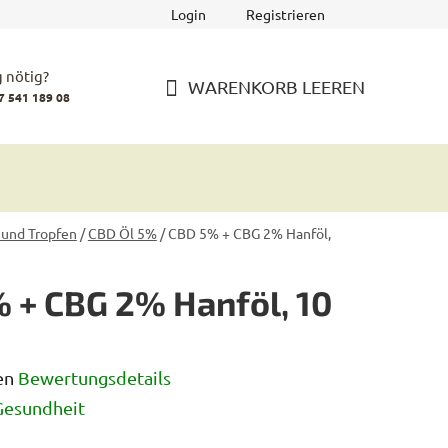
Login
Registrieren
 nötig?
WARENKORB LEEREN
7 541 189 08
WARENKORB
 und Tropfen
/
CBD Öl 5%
/
CBD 5% + CBG 2% Hanföl,
 + CBG 2% Hanföl, 10
en
Bewertungsdetails
iche
Gesundheit
rtung