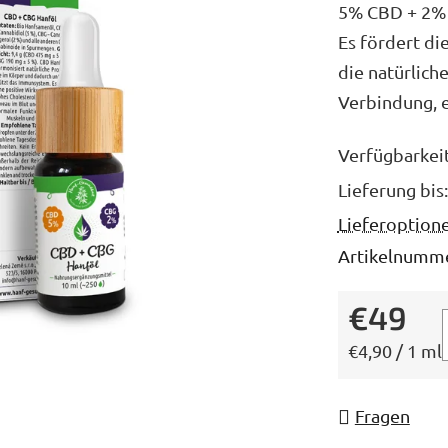
5% CBD + 2% 
ist
Es fördert di
5,0
die natürlich
von
Verbindung, e
5
Sternen.
Verfügbarkei
Lieferung bis:
Lieferoption
Artikelnumme
€49
Verkaufsprei
€4,90 / 1 ml
Fragen