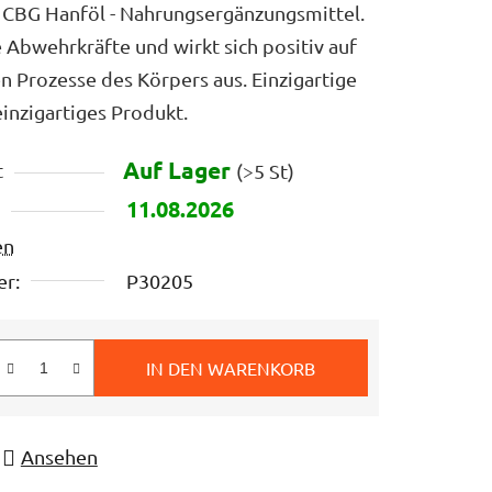
CBG Hanföl - Nahrungsergänzungsmittel.
e Abwehrkräfte und wirkt sich positiv auf
en Prozesse des Körpers aus. Einzigartige
inzigartiges Produkt.
Auf Lager
t
(>5 St)
11.08.2026
en
r:
P30205
IN DEN WARENKORB
s:
Ansehen