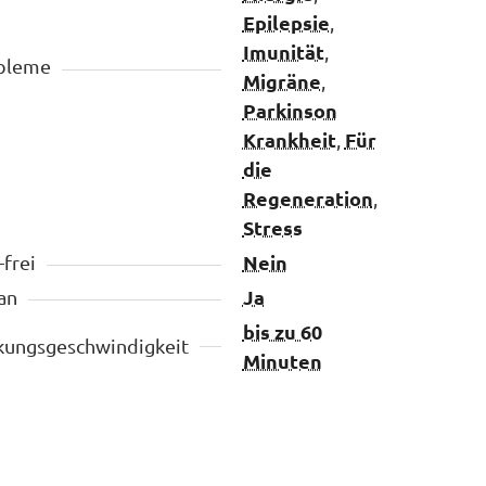
Epilepsie
,
Imunität
,
bleme
Migräne
,
Parkinson
Krankheit
Für
,
die
Regeneration
,
Stress
Nein
frei
Ja
an
bis zu 60
kungsgeschwindigkeit
Minuten