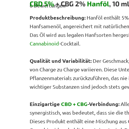
durchschnittliche
CBD 5%
+ CBG 2%
Hanföl
, 10 
6 Bewertungen
Produktbewertung
ist
5,0
Produktbeschreibung:
Hanföl enthält 5
von
Hanfsamenöl, angereichert mit natürlich
5
Sternen.
Das Öl wird aus legalen Hanfsorten hergest
Cannabinoid
-Cocktail.
Qualität und Variabilität:
Der Geschmack,
von Charge zu Charge variieren. Diese Unt
Pflanzenmaterials zurückzuführen, das nie i
wichtiger Substanzen sind jedoch stets gew
Einzigartige
CBD + CBG
-Verbindung:
All
synergistisch, was bedeutet, dass sie die 
Dieses Produkt enthält eine Mischung aus