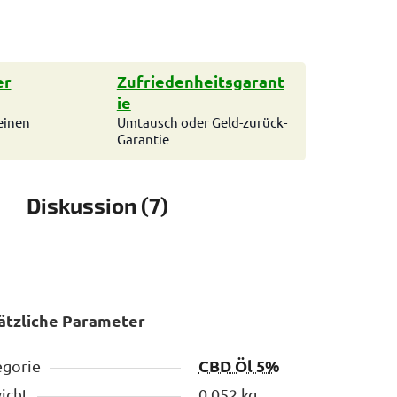
er
Zufriedenheitsgarant
ie
einen
Umtausch oder Geld-zurück-
Garantie
Diskussion (7)
ätzliche Parameter
CBD Öl 5%
egorie
icht
0.052 kg