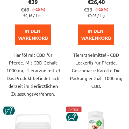
€39
€26,40
ist
ist
€49
€33
(–20 %)
(–20 %)
5,0
5,0
Verkaufspreis:
Verkaufspreis:
€0,16 / 1 ml
€0,05 / 1 g
von
von
5
5
IN DEN 
IN DEN 
Sternen.
Sternen.
WARENKORB
WARENKORB
Hanföl mit CBD für
Tierarzneimittel - CBD
Pferde. Mit CBD Gehalt
Leckerlis für Pferde.
1000 mg, Tierarzneimittel
Geschmack: Karotte Die
Das Produkt befindet sich
Packung enthält 1000 mg
derzeit im tierärztlichen
CBD.
Zulassungsverfahren.
KUN
AKTION
KUN