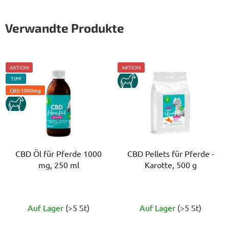
Verwandte Produkte
AKTION
AKTION
TIPP
KUN
CBD 1000mg
KUN
CBD Öl für Pferde 1000
CBD Pellets für Pferde -
mg, 250 ml
Karotte, 500 g
Die
Die
Auf Lager
(>5 St)
Auf Lager
(>5 St)
durchschnittliche
durchschnittlich
Produktbewertung
Produktbewert