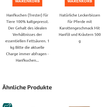
5
WARENKORB
WARENKORB
Sternen.
Hanfkuchen (Trester) für
Natürliche Leckerbissen
Tiere 100% kaltgepresst.
für Pferde mit
Der Gehalt des idealen
Karottengeschmack Mit
Verhältnisses der
Hanföl und Kräutern 500
essentiellen Fettsäuren. 1
g
kg Bitte die aktuelle
Charge immer abfragen -
Hanfkuchen...
Ähnliche Produkte
KUN