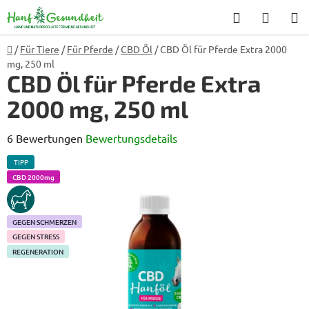
Zum
Suchen
WARE
Inhalt
springen
Startseite
/
Für Tiere
/
Für Pferde
/
CBD Öl
/
CBD Öl für Pferde Extra 2000
mg, 250 ml
CBD Öl für Pferde Extra
2000 mg, 250 ml
Die
6 Bewertungen
Bewertungsdetails
durchschnittliche
TIPP
Produktbewertung
CBD 2000mg
ist
KUN
4,7
GEGEN SCHMERZEN
von
GEGEN STRESS
5
REGENERATION
Sternen.