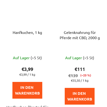
Hanfkuchen, 1 kg
Gelenknahrung für
Pferde mit CBD, 2000 g
Die
Auf Lager
(>5 St)
Auf Lager
(>5 St)
durchschnittlich
Produktbewert
€3,99
€111
ist
Verkaufspreis:
€3,99 / 1 kg
€139
(–20 %)
5,0
Verkaufspreis:
€55,50 / 1 kg
von
IN DEN 
5
WARENKORB
IN DEN 
Sternen.
WARENKORB
Hanfkuchen (Trester) für