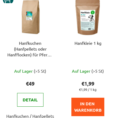
Hanfkuchen
Hanfkleie 1 kg
(Hanfpellets oder
Hanfflocken) für Pferde,
20 kg
Die
Die
Auf Lager
(>5 St)
Auf Lager
(>5 St)
durchschnittliche
durchschnittlich
Produktbewertung
Produktbewert
€49
€1,99
ist
ist
Verkaufspreis:
€1,99 / 1 kg
4,7
5,0
DETAIL
von
von
IN DEN 
5
5
WARENKORB
Hanfkuchen / Hanfpellets
Sternen.
Sternen.