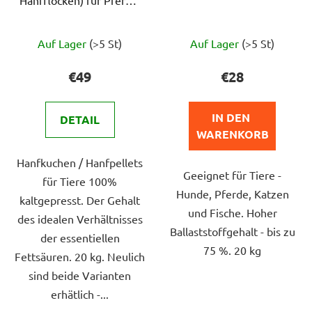
20 kg
Die
Die
Auf Lager
(>5 St)
Auf Lager
(>5 St)
durchschnittliche
durchschnittlich
Produktbewertung
Produktbewert
€49
€28
ist
ist
4,7
4,7
IN DEN 
DETAIL
von
von
WARENKORB
5
5
Hanfkuchen / Hanfpellets
Sternen.
Sternen.
Geeignet für Tiere -
für Tiere 100%
Hunde, Pferde, Katzen
kaltgepresst. Der Gehalt
und Fische. Hoher
des idealen Verhältnisses
Ballaststoffgehalt - bis zu
der essentiellen
75 %. 20 kg
Fettsäuren. 20 kg. Neulich
sind beide Varianten
erhätlich -...