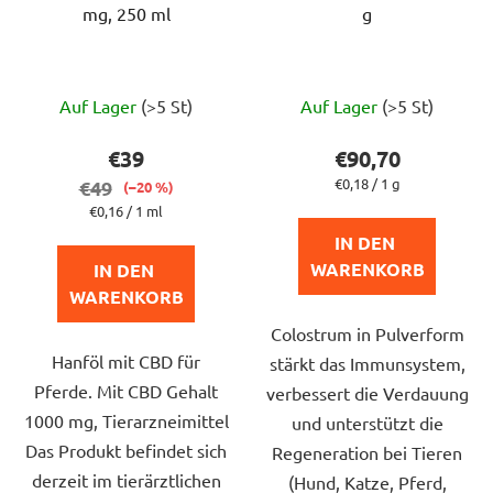
mg, 250 ml
g
Die
Auf Lager
(>5 St)
Auf Lager
(>5 St)
durchschnittliche
Produktbewertung
€39
€90,70
ist
Verkaufspreis:
€0,18 / 1 g
€49
(–20 %)
5,0
Verkaufspreis:
€0,16 / 1 ml
von
IN DEN 
5
WARENKORB
IN DEN 
Sternen.
WARENKORB
Colostrum in Pulverform
Hanföl mit CBD für
stärkt das Immunsystem,
Pferde. Mit CBD Gehalt
verbessert die Verdauung
1000 mg, Tierarzneimittel
und unterstützt die
Das Produkt befindet sich
Regeneration bei Tieren
derzeit im tierärztlichen
(Hund, Katze, Pferd,