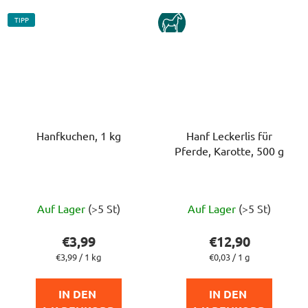
TIPP
KUN
Hanfkuchen, 1 kg
Hanf Leckerlis für
Pferde, Karotte, 500 g
Die
Auf Lager
(>5 St)
Auf Lager
(>5 St)
durchschnittlich
Produktbewert
€3,99
€12,90
ist
Verkaufspreis:
Verkaufspreis:
€3,99 / 1 kg
€0,03 / 1 g
5,0
von
IN DEN 
IN DEN 