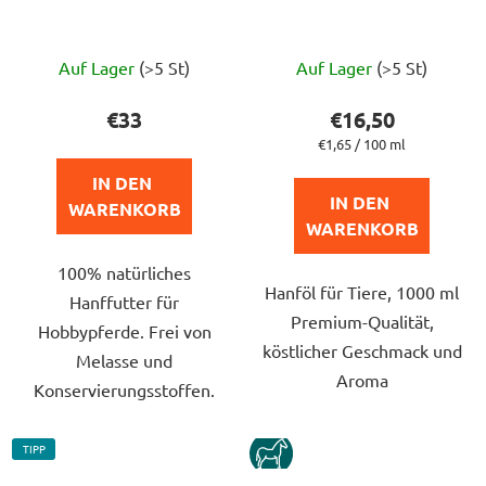
Die
Die
Auf Lager
(>5 St)
Auf Lager
(>5 St)
durchschnittliche
durchschnittlich
Produktbewertung
Produktbewert
€33
€16,50
ist
ist
Verkaufspreis:
€1,65 / 100 ml
5,0
5,0
IN DEN 
von
von
IN DEN 
WARENKORB
5
5
WARENKORB
Sternen.
Sternen.
100% natürliches
Hanföl für Tiere, 1000 ml
Hanffutter für
Premium-Qualität,
Hobbypferde. Frei von
köstlicher Geschmack und
Melasse und
Aroma
Konservierungsstoffen.
TIPP
KUN