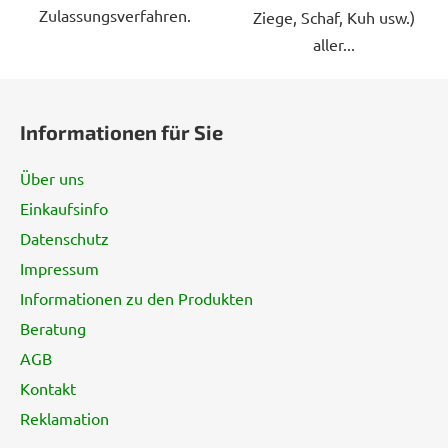
Zulassungsverfahren.
Ziege, Schaf, Kuh usw.)
aller...
F
u
Informationen für Sie
ß
z
Über uns
e
Einkaufsinfo
i
Datenschutz
l
e
Impressum
Informationen zu den Produkten
Beratung
AGB
Kontakt
Reklamation