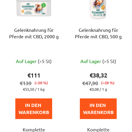
Gelenknahrung für
Gelenknahrung für
Pferde mit CBD, 2000 g
Pferde mit CBD, 500 g
Die
Die
Auf Lager
(>5 St)
Auf Lager
(>5 St)
durchschnittliche
durchschnittlich
Produktbewertung
Produktbewert
€111
€38,32
ist
ist
€139
€47,90
(–20 %)
(–20 %)
5,0
5,0
Verkaufspreis:
Verkaufspreis:
€55,50 / 1 kg
€0,08 / 1 g
von
von
5
5
IN DEN 
IN DEN 
Sternen.
Sternen.
WARENKORB
WARENKORB
Komplette
Komplette