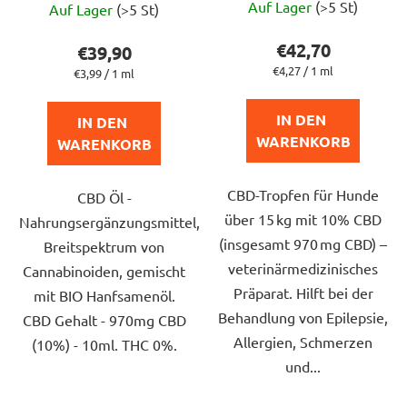
Auf Lager
(>5 St)
Auf Lager
(>5 St)
durchschnittlich
durchschnittliche
Produktbewert
Produktbewertung
€42,70
€39,90
ist
ist
Verkaufspreis:
€4,27 / 1 ml
Verkaufspreis:
€3,99 / 1 ml
5,0
5,0
von
von
IN DEN 
IN DEN 
5
5
WARENKORB
WARENKORB
Sternen.
Sternen.
CBD-Tropfen für Hunde
CBD Öl -
über 15 kg mit 10% CBD
Nahrungsergänzungsmittel,
(insgesamt 970 mg CBD) –
Breitspektrum von
veterinärmedizinisches
Cannabinoiden, gemischt
Präparat. Hilft bei der
mit BIO Hanfsamenöl.
Behandlung von Epilepsie,
CBD Gehalt - 970mg CBD
Allergien, Schmerzen
(10%) - 10ml. THC 0%.
und...