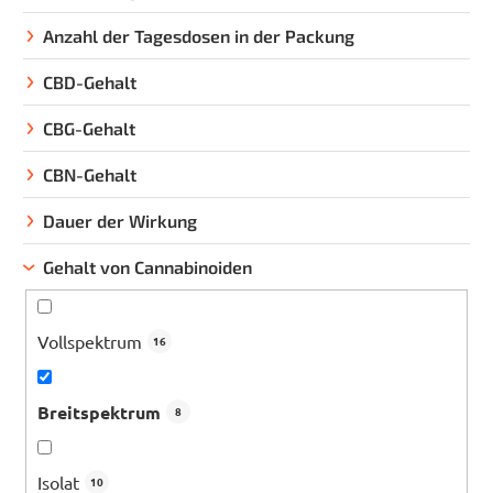
i
e
Anzahl der Tagesdosen in der Packung
r
CBD-Gehalt
u
n
CBG-Gehalt
g
CBN-Gehalt
Dauer der Wirkung
Gehalt von Cannabinoiden
Vollspektrum
16
Breitspektrum
8
Isolat
10