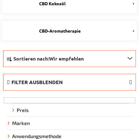
CBD Kokosöl
CBD-Aromatherapie
P
Sortieren nach:
Wir empfehlen
r
o
d
FILTER AUSBLENDEN
u
k
t
s
Preis
o
Marken
r
t
Anwendungsmethode