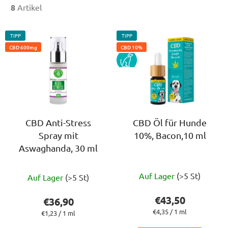
8
Artikel
L
TIPP
TIPP
i
CBD 600mg
CBD 10%
s
PES
t
e
d
e
r
CBD Anti-Stress
CBD Öl für Hunde
Spray mit
10%, Bacon,10 ml
P
Aswaghanda, 30 ml
r
o
Die
Die
d
Auf Lager
(>5 St)
Auf Lager
(>5 St)
durchschnittlich
durchschnittliche
u
Produktbewert
Produktbewertung
€43,50
€36,90
k
ist
ist
Verkaufspreis:
€4,35 / 1 ml
Verkaufspreis:
€1,23 / 1 ml
t
4,8
4,5