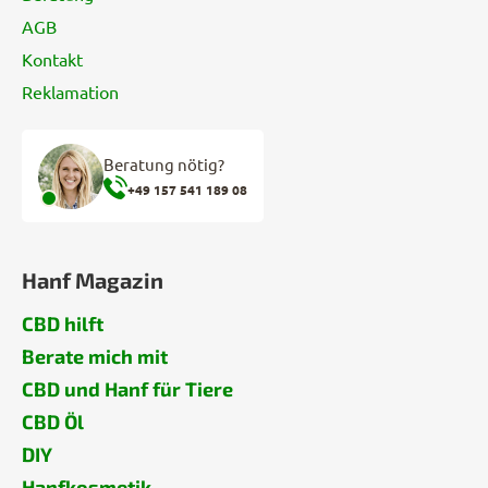
AGB
Kontakt
Reklamation
Beratung nötig?
+49 157 541 189 08
Hanf Magazin
CBD hilft
Berate mich mit
CBD und Hanf für Tiere
CBD Öl
DIY
Hanfkosmetik