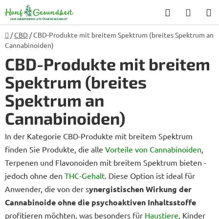
Zum
Suchen
WARE
Inhalt
springen
Startseite
/
CBD
/
CBD-Produkte mit breitem Spektrum (breites Spektrum an
Cannabinoiden)
CBD-Produkte mit breitem
Spektrum (breites
Spektrum an
Cannabinoiden)
In der Kategorie CBD-Produkte mit breitem Spektrum
finden Sie Produkte, die alle
Vorteile von Cannabinoiden
,
Terpenen und Flavonoiden mit breitem Spektrum bieten -
jedoch ohne den
THC-Gehalt
. Diese Option ist ideal für
Anwender, die von der s
ynergistischen Wirkung der
Cannabinoide ohne die psychoaktiven Inhaltsstoffe
profitieren möchten, was besonders für
Haustiere
, Kinder