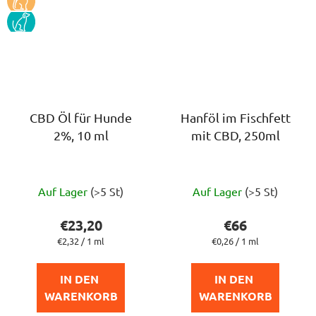
PES
CBD Öl für Hunde
Hanföl im Fischfett
2%, 10 ml
mit CBD, 250ml
Die
Die
Auf Lager
(>5 St)
Auf Lager
(>5 St)
durchschnittliche
durchschnittlich
Produktbewertung
Produktbewert
€23,20
€66
ist
ist
Verkaufspreis:
Verkaufspreis:
€2,32 / 1 ml
€0,26 / 1 ml
5,0
5,0
von
von
IN DEN 
IN DEN 
5
5
WARENKORB
WARENKORB
Sternen.
Sternen.