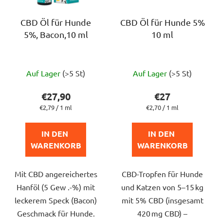
CBD Öl für Hunde
CBD Öl für Hunde 5%
5%, Bacon,10 ml
10 ml
Die
Die
Auf Lager
(>5 St)
Auf Lager
(>5 St)
durchschnittliche
durchschnittlich
Produktbewertung
Produktbewert
€27,90
€27
ist
ist
Verkaufspreis:
Verkaufspreis:
€2,79 / 1 ml
€2,70 / 1 ml
5,0
5,0
von
von
IN DEN 
IN DEN 
5
5
WARENKORB
WARENKORB
Sternen.
Sternen.
Mit CBD angereichertes
CBD-Tropfen für Hunde
Hanföl (5 Gew .-%) mit
und Katzen von 5–15 kg
leckerem Speck (Bacon)
mit 5% CBD (insgesamt
Geschmack für Hunde.
420 mg CBD) –