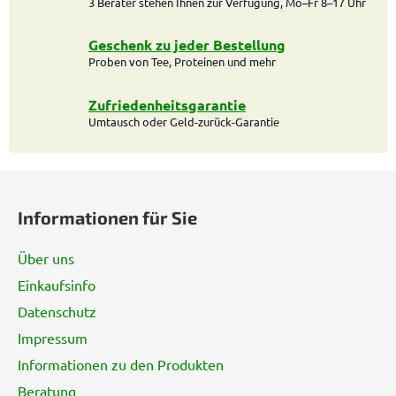
l
3 Berater stehen Ihnen zur Verfügung, Mo–Fr 8–17 Uhr
e
m
Geschenk zu jeder Bestellung
e
Proben von Tee, Proteinen und mehr
n
t
Zufriedenheitsgarantie
e
Umtausch oder Geld-zurück-Garantie
d
e
F
r
L
u
Informationen für Sie
i
ß
s
z
t
Über uns
e
e
Einkaufsinfo
i
Datenschutz
l
e
Impressum
Informationen zu den Produkten
Beratung