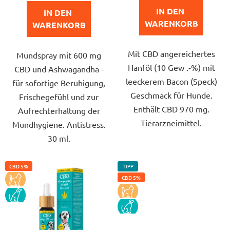
e
von
von
IN DEN 
IN DEN 
5
5
WARENKORB
WARENKORB
Sternen.
Sternen.
Mit CBD angereichertes
Mundspray mit 600 mg
Hanföl (10 Gew .-%) mit
CBD und Ashwagandha -
leeckerem Bacon (Speck)
für sofortige Beruhigung,
Geschmack für Hunde.
Frischegefühl und zur
Enthält CBD 970 mg.
Aufrechterhaltung der
Tierarzneimittel.
Mundhygiene. Antistress.
30 ml.
CBD 5%
TIPP
KOCKA
CBD 5%
KOCKA
PES
PES