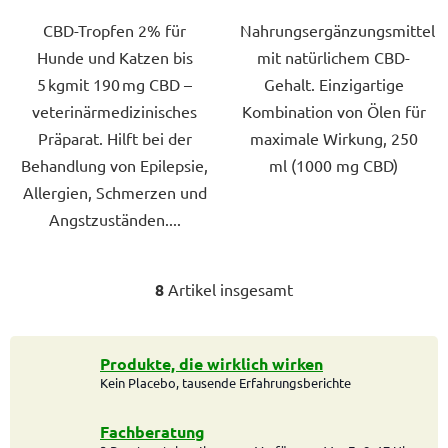
CBD-Tropfen 2% für
Nahrungsergänzungsmittel
Hunde und Katzen bis
mit natürlichem CBD-
5 kgmit 190 mg CBD –
Gehalt. Einzigartige
veterinärmedizinisches
Kombination von Ölen für
Präparat. Hilft bei der
maximale Wirkung, 250
Behandlung von Epilepsie,
ml (1000 mg CBD)
Allergien, Schmerzen und
Angstzuständen....
8
Artikel insgesamt
S
t
e
u
Produkte, die wirklich wirken
Kein Placebo, tausende Erfahrungsberichte
e
r
e
Fachberatung