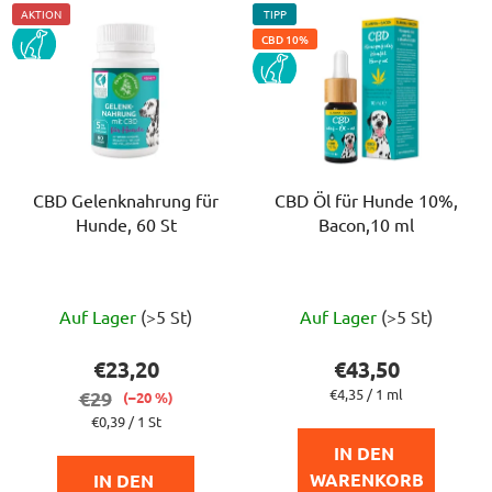
AKTION
TIPP
PES
CBD 10%
PES
CBD Gelenknahrung für
CBD Öl für Hunde 10%,
Hunde, 60 St
Bacon,10 ml
Die
Die
Auf Lager
(>5 St)
Auf Lager
(>5 St)
durchschnittliche
durchschnittlich
Produktbewertung
Produktbewert
€23,20
€43,50
ist
ist
Verkaufspreis:
€4,35 / 1 ml
€29
(–20 %)
5,0
4,8
Verkaufspreis:
€0,39 / 1 St
von
von
IN DEN 
5
5
WARENKORB
IN DEN 