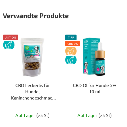
Verwandte Produkte
AKTION
TIPP
PES
CBD 5%
KOCKA
PES
CBD Leckerlis für
CBD Öl für Hunde 5%
Hunde,
10 ml
Kaninchengeschmack
200 g
Die
Die
Auf Lager
(>5 St)
Auf Lager
(>5 St)
durchschnittliche
durchschnittlich
Produktbewertung
Produktbewert