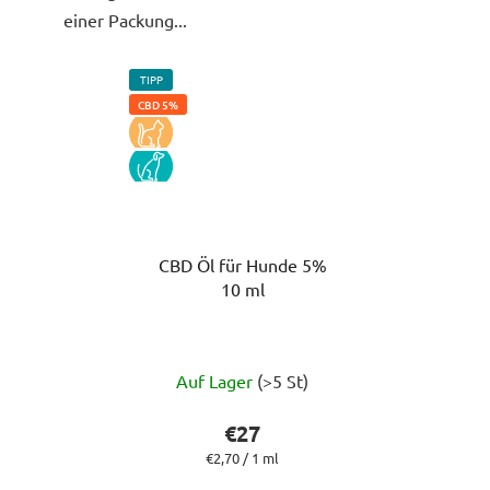
einer Packung...
TIPP
CBD 5%
KOCKA
PES
CBD Öl für Hunde 5%
10 ml
Die
Auf Lager
(>5 St)
durchschnittliche
Produktbewertung
€27
ist
Verkaufspreis:
€2,70 / 1 ml
5,0