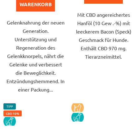
Sternen.
Sternen.
WARENKORB
Mit CBD angereichertes
Gelenknahrung der neuen
Hanföl (10 Gew .-%) mit
Generation.
leeckerem Bacon (Speck)
Unterstützung und
Geschmack für Hunde.
Regeneration des
Enthält CBD 970 mg.
Gelenkknorpels, nährt die
Tierarzneimittel.
Gelenke und verbessert
die Beweglichkeit.
Entzündungshemmend. In
einer Packung...
TIPP
KOCKA
CBD 10%
PES
PES