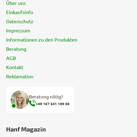
Über uns
e
Einkaufsinfo
i
Datenschutz
l
e
Impressum
Informationen zu den Produkten
Beratung
AGB
Kontakt
Reklamation
Beratung nötig?
+49 157 541 189 08
Hanf Magazin