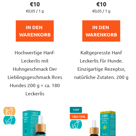
Produktbewertung
Produktbewert
€10
€10
ist
ist
Verkaufspreis:
Verkaufspreis:
€0,05 / 1 g
€0,05 / 1 g
4,0
5,0
von
von
IN DEN 
IN DEN 
5
5
WARENKORB
WARENKORB
Sternen.
Sternen.
Hochwertige Hanf-
Kaltgepresste Hanf
Leckerlis mit
Leckerlis für Hunde.
Huhngeschmack Der
Einzigartige Rezeptur,
Lieblingsgeschmack Ihres
natürliche Zutaten. 200 g
Hundes 200 g = ca. 180
Leckerlis
KOCKA
TIPP
CBD 10%
PES
PES