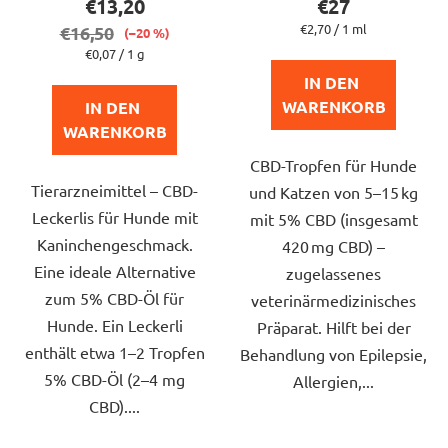
€13,20
€27
ist
ist
Verkaufspreis:
€2,70 / 1 ml
€16,50
(–20 %)
5,0
5,0
Verkaufspreis:
€0,07 / 1 g
von
von
IN DEN 
5
5
WARENKORB
IN DEN 
Sternen.
Sternen.
WARENKORB
CBD-Tropfen für Hunde
Tierarzneimittel – CBD-
und Katzen von 5–15 kg
Leckerlis für Hunde mit
mit 5% CBD (insgesamt
Kaninchengeschmack.
420 mg CBD) –
Eine ideale Alternative
zugelassenes
zum 5% CBD-Öl für
veterinärmedizinisches
Hunde. Ein Leckerli
Präparat. Hilft bei der
enthält etwa 1–2 Tropfen
Behandlung von Epilepsie,
5% CBD-Öl (2–4 mg
Allergien,...
CBD)....