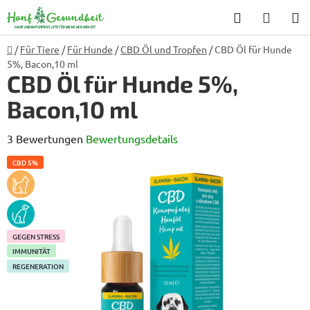
Zum
Suchen
WARE
Inhalt
springen
Startseite
/
Für Tiere
/
Für Hunde
/
CBD Öl und Tropfen
/
CBD Öl für Hunde
5%, Bacon,10 ml
CBD Öl für Hunde 5%,
Bacon,10 ml
Die
3 Bewertungen
Bewertungsdetails
durchschnittliche
CBD 5%
Produktbewertung
KOCKA
ist
PES
5,0
von
GEGEN STRESS
5
IMMUNITÄT
REGENERATION
Sternen.