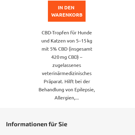
von
IN DEN 
5
WARENKORB
Sternen.
CBD-Tropfen für Hunde
und Katzen von 5–15 kg
mit 5% CBD (insgesamt
420 mg CBD) –
zugelassenes
veterinärmedizinisches
Präparat. Hilft bei der
Behandlung von Epilepsie,
Allergien,...
F
u
Informationen für Sie
ß
z