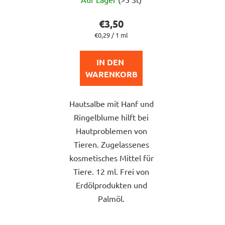
durchschnittliche
Produktbewertung
€3,50
ist
Verkaufspreis:
€0,29 / 1 ml
5,0
von
IN DEN 
5
WARENKORB
Sternen.
Hautsalbe mit Hanf und
Ringelblume hilft bei
Hautproblemen von
Tieren. Zugelassenes
kosmetisches Mittel für
Tiere. 12 ml. Frei von
Erdölprodukten und
Palmöl.