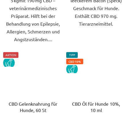
5 kgmit 190 mg CBD –
leeckerem Bacon (Speck)
veterinärmedizinisches
Geschmack für Hunde.
Präparat. Hilft bei der
Enthält CBD 970 mg.
Behandlung von Epilepsie,
Tierarzneimittel.
Allergien, Schmerzen und
Angstzuständen....
AKTION
TIPP
PES
CBD 10%
PES
CBD Gelenknahrung für
CBD Öl für Hunde 10%,
Hunde, 60 St
10 ml