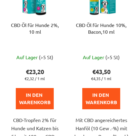
CBD Öl für Hunde 2%,
CBD Öl für Hunde 10%,
10 ml
Bacon,10 ml
Die
Die
Auf Lager
(>5 St)
Auf Lager
(>5 St)
durchschnittliche
durchschnittlich
Produktbewertung
Produktbewert
€23,20
€43,50
ist
ist
Verkaufspreis:
Verkaufspreis:
€2,32 / 1 ml
€4,35 / 1 ml
5,0
4,8
von
von
IN DEN 
IN DEN 
5
5
WARENKORB
WARENKORB
Sternen.
Sternen.
CBD-Tropfen 2% für
Mit CBD angereichertes
Hunde und Katzen bis
Hanföl (10 Gew .-%) mit