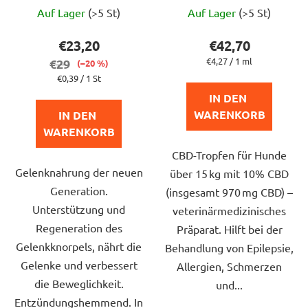
Die
Die
Auf Lager
(>5 St)
Auf Lager
(>5 St)
durchschnittliche
durchschnittlich
Produktbewertung
Produktbewert
€23,20
€42,70
ist
ist
Verkaufspreis:
€4,27 / 1 ml
€29
(–20 %)
5,0
5,0
Verkaufspreis:
€0,39 / 1 St
von
von
IN DEN 
5
5
WARENKORB
IN DEN 
Sternen.
Sternen.
WARENKORB
CBD-Tropfen für Hunde
Gelenknahrung der neuen
über 15 kg mit 10% CBD
Generation.
(insgesamt 970 mg CBD) –
Unterstützung und
veterinärmedizinisches
Regeneration des
Präparat. Hilft bei der
Gelenkknorpels, nährt die
Behandlung von Epilepsie,
Gelenke und verbessert
Allergien, Schmerzen
die Beweglichkeit.
und...
Entzündungshemmend. In