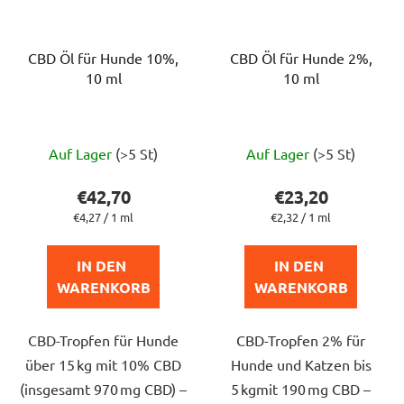
CBD Öl für Hunde 10%,
CBD Öl für Hunde 2%,
10 ml
10 ml
Die
Die
Auf Lager
(>5 St)
Auf Lager
(>5 St)
durchschnittliche
durchschnittlich
Produktbewertung
Produktbewert
€42,70
€23,20
ist
ist
Verkaufspreis:
Verkaufspreis:
€4,27 / 1 ml
€2,32 / 1 ml
5,0
5,0
von
von
IN DEN 
IN DEN 
5
5
WARENKORB
WARENKORB
Sternen.
Sternen.
CBD-Tropfen für Hunde
CBD-Tropfen 2% für
über 15 kg mit 10% CBD
Hunde und Katzen bis
(insgesamt 970 mg CBD) –
5 kgmit 190 mg CBD –