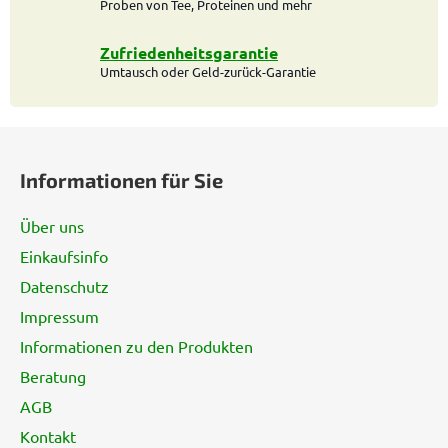
e
Proben von Tee, Proteinen und mehr
n
t
Zufriedenheitsgarantie
e
Umtausch oder Geld-zurück-Garantie
d
e
F
r
L
u
Informationen für Sie
i
ß
s
z
t
Über uns
e
e
Einkaufsinfo
i
Datenschutz
l
e
Impressum
Informationen zu den Produkten
Beratung
AGB
Kontakt