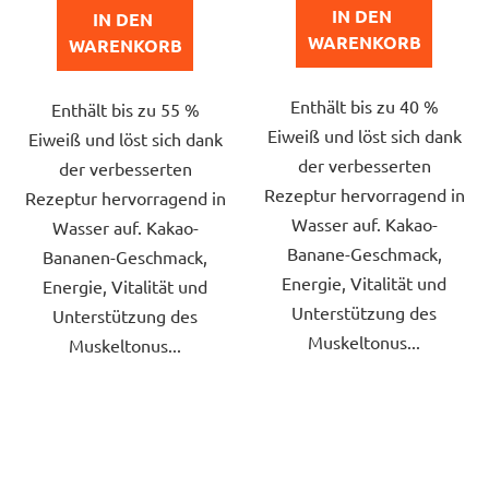
von
von
IN DEN 
IN DEN 
5
5
WARENKORB
WARENKORB
Sternen.
Sternen.
Enthält bis zu 40 %
Enthält bis zu 55 %
Eiweiß und löst sich dank
Eiweiß und löst sich dank
der verbesserten
der verbesserten
Rezeptur hervorragend in
Rezeptur hervorragend in
Wasser auf. Kakao-
Wasser auf. Kakao-
Banane-Geschmack,
Bananen-Geschmack,
Energie, Vitalität und
Energie, Vitalität und
Unterstützung des
Unterstützung des
Muskeltonus...
Muskeltonus...