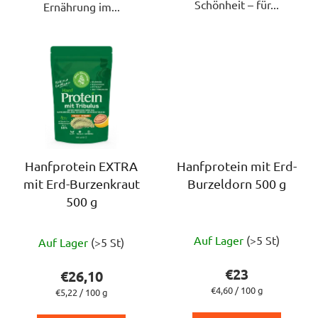
Schönheit – für...
Ernährung im...
Hanfprotein EXTRA
Hanfprotein mit Erd-
mit Erd-Burzenkraut
Burzeldorn 500 g
500 g
Die
Die
Auf Lager
(>5 St)
Auf Lager
(>5 St)
durchschnittlich
durchschnittliche
Produktbewert
Produktbewertung
€23
€26,10
ist
ist
Verkaufspreis:
€4,60 / 100 g
Verkaufspreis:
€5,22 / 100 g
5,0
5,0