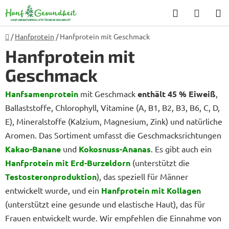
Zum
Suchen
WARE
Inhalt
springen
Startseite
/
Hanfprotein
/
Hanfprotein mit Geschmack
Hanfprotein mit
Geschmack
Hanfsamenprotein
mit Geschmack
enthält 45 % Eiweiß
,
Ballaststoffe, Chlorophyll, Vitamine (A, B1, B2, B3, B6, C, D,
E), Mineralstoffe (Kalzium, Magnesium, Zink) und natürliche
Aromen. Das Sortiment umfasst die Geschmacksrichtungen
Kakao-Banane
und
Kokosnuss-Ananas
. Es gibt auch ein
Hanfprotein mit Erd-Burzeldorn
(unterstützt die
Testosteronproduktion
), das speziell für Männer
entwickelt wurde, und ein
Hanfprotein mit Kollagen
(unterstützt eine gesunde und elastische Haut), das für
Frauen entwickelt wurde. Wir empfehlen die Einnahme von