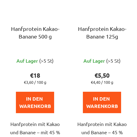
Hanfprotein Kakao-
Hanfprotein Kakao-
Banane 500 g
Banane 125g
Die
Die
Auf Lager
(>5 St)
Auf Lager
(>5 St)
durchschnittliche
durchschnittlich
Produktbewertung
Produktbewert
€18
€5,50
ist
ist
Verkaufspreis:
Verkaufspreis:
€3,60 / 100 g
€4,40 / 100 g
5,0
5,0
von
von
IN DEN 
IN DEN 
5
5
WARENKORB
WARENKORB
Sternen.
Sternen.
Hanfprotein mit Kakao
Hanfprotein mit Kakao
und Banane – mit 45 %
und Banane – 45 %