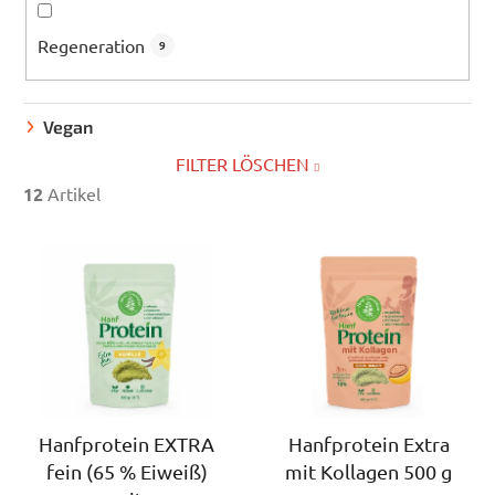
Regeneration
9
Vegan
FILTER LÖSCHEN
12
Artikel
L
i
s
t
e
d
e
r
Hanfprotein EXTRA
Hanfprotein Extra
fein (65 % Eiweiß)
mit Kollagen 500 g
P