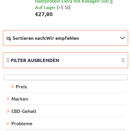
Hanfprotein Extra mit Kollagen 500 g
Auf Lager
(>5 St)
€27,80
P
Sortieren nach:
Wir empfehlen
r
o
d
FILTER AUSBLENDEN
u
k
t
s
Preis
o
Marken
r
t
CBD-Gehalt
i
e
Probleme