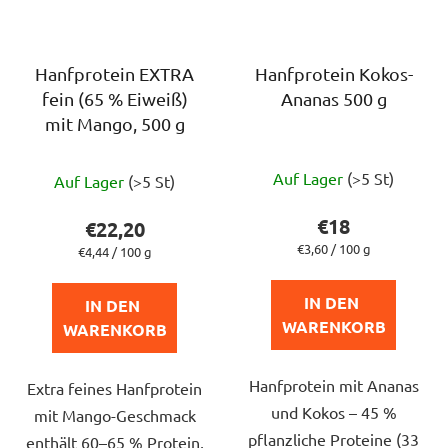
Hanfprotein EXTRA
Hanfprotein Kokos-
fein (65 % Eiweiß)
Ananas 500 g
mit Mango, 500 g
Die
Die
Auf Lager
(>5 St)
Auf Lager
(>5 St)
durchschnittlich
durchschnittliche
Produktbewert
Produktbewertung
€18
€22,20
ist
ist
Verkaufspreis:
€3,60 / 100 g
Verkaufspreis:
€4,44 / 100 g
4,5
5,0
von
von
IN DEN 
IN DEN 
5
5
WARENKORB
WARENKORB
Sternen.
Sternen.
Hanfprotein mit Ananas
Extra feines Hanfprotein
und Kokos – 45 %
mit Mango-Geschmack
pflanzliche Proteine (33
enthält 60–65 % Protein,