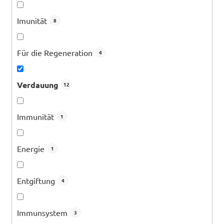
r
u
Imunität
8
n
g
Für die Regeneration
4
Verdauung
12
Immunität
1
Energie
1
Entgiftung
4
Immunsystem
3