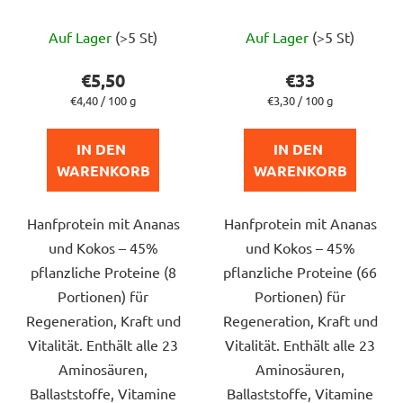
Die
Die
Auf Lager
(>5 St)
Auf Lager
(>5 St)
durchschnittliche
durchschnittlich
Produktbewertung
Produktbewert
€5,50
€33
ist
ist
Verkaufspreis:
Verkaufspreis:
€4,40 / 100 g
€3,30 / 100 g
5,0
5,0
von
von
IN DEN 
IN DEN 
5
5
WARENKORB
WARENKORB
Sternen.
Sternen.
Hanfprotein mit Ananas
Hanfprotein mit Ananas
und Kokos – 45%
und Kokos – 45%
pflanzliche Proteine (8
pflanzliche Proteine (66
Portionen) für
Portionen) für
Regeneration, Kraft und
Regeneration, Kraft und
Vitalität. Enthält alle 23
Vitalität. Enthält alle 23
Aminosäuren,
Aminosäuren,
Ballaststoffe, Vitamine
Ballaststoffe, Vitamine