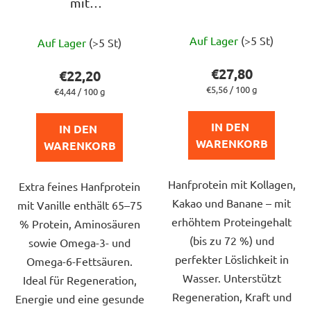
mit
r
Vanillegeschmack,
o
Die
Die
500 g
d
Auf Lager
(>5 St)
Auf Lager
(>5 St)
durchschnittlich
durchschnittliche
u
Produktbewert
Produktbewertung
€27,80
€22,20
k
ist
ist
Verkaufspreis:
€5,56 / 100 g
Verkaufspreis:
€4,44 / 100 g
t
5,0
5,0
e
von
von
IN DEN 
IN DEN 
5
5
WARENKORB
WARENKORB
Sternen.
Sternen.
Hanfprotein mit Kollagen,
Extra feines Hanfprotein
Kakao und Banane – mit
mit Vanille enthält 65–75
erhöhtem Proteingehalt
% Protein, Aminosäuren
(bis zu 72 %) und
sowie Omega-3- und
perfekter Löslichkeit in
Omega-6-Fettsäuren.
Wasser. Unterstützt
Ideal für Regeneration,
Regeneration, Kraft und
Energie und eine gesunde