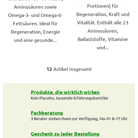
Portionen) für
Aminosäuren sowie
Regeneration, Kraft und
Omega-3- und Omega-6-
Vitalität. Enthält alle 23
Fettsäuren. Ideal für
Aminosäuren,
Regeneration, Energie
Ballaststoffe, Vitamine
und eine gesunde...
und...
12
Artikel insgesamt
S
t
e
u
Produkte, die wirklich wirken
Kein Placebo, tausende Erfahrungsberichte
e
r
e
Fachberatung
l
3 Berater stehen Ihnen zur Verfügung, Mo–Fr 8–17 Uhr
e
m
Geschenk zu jeder Bestellung