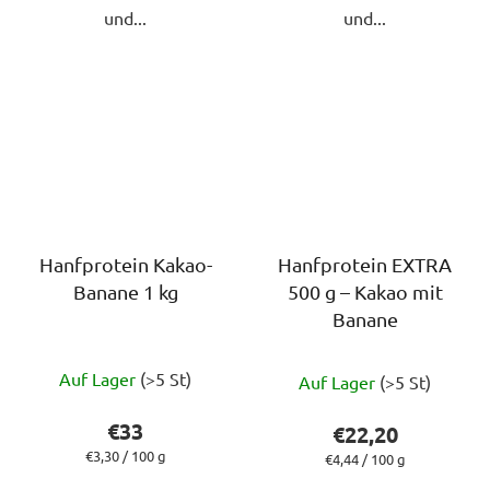
und...
und...
Hanfprotein Kakao-
Hanfprotein EXTRA
Banane 1 kg
500 g – Kakao mit
Banane
Die
Die
Auf Lager
(>5 St)
Auf Lager
(>5 St)
durchschnittliche
durchschnittlich
Produktbewertung
Produktbewert
€33
€22,20
ist
ist
Verkaufspreis:
€3,30 / 100 g
Verkaufspreis:
€4,44 / 100 g
5,0
5,0