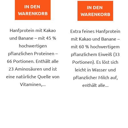
von
von
IN DEN 
IN DEN 
5
WARENKORB
5
WARENKORB
Sternen.
Sternen.
Hanfprotein mit Kakao
Extra feines Hanfprotein
und Banane – mit 45 %
mit Kakao und Banane –
hochwertigen
mit 60 % hochwertigem
pflanzlichen Proteinen –
pflanzlichem Eiweiß (33
66 Portionen. Enthält alle
Portionen). Es löst sich
23 Aminosäuren und ist
leicht in Wasser und
eine natürliche Quelle von
pflanzlicher Milch auf,
Vitaminen,...
enthält alle...