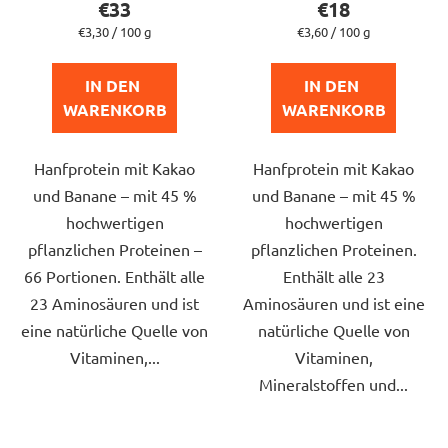
€33
€18
ist
ist
Verkaufspreis:
Verkaufspreis:
€3,30 / 100 g
€3,60 / 100 g
5,0
5,0
von
von
IN DEN 
IN DEN 
5
5
WARENKORB
WARENKORB
Sternen.
Sternen.
Hanfprotein mit Kakao
Hanfprotein mit Kakao
und Banane – mit 45 %
und Banane – mit 45 %
hochwertigen
hochwertigen
pflanzlichen Proteinen –
pflanzlichen Proteinen.
66 Portionen. Enthält alle
Enthält alle 23
23 Aminosäuren und ist
Aminosäuren und ist eine
eine natürliche Quelle von
natürliche Quelle von
Vitaminen,...
Vitaminen,
Mineralstoffen und...