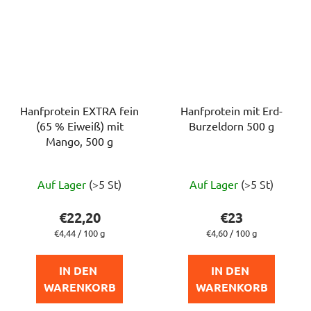
Hanfprotein EXTRA fein
Hanfprotein mit Erd-
(65 % Eiweiß) mit
Burzeldorn 500 g
Mango, 500 g
Die
Die
Auf Lager
(>5 St)
Auf Lager
(>5 St)
durchschnittliche
durchschnittlich
Produktbewertung
Produktbewert
€22,20
€23
ist
ist
Verkaufspreis:
Verkaufspreis:
€4,44 / 100 g
€4,60 / 100 g
5,0
5,0
von
von
IN DEN 
IN DEN 
5
5
WARENKORB
WARENKORB
Sternen.
Sternen.