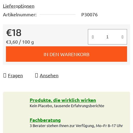
Lieferoptionen
Artikelnummer:
P30076
€18
Verkaufspreis:
€3,60 / 100 g
IN DEN WARENKORB
Fragen
Ansehen
Produkte, die wirklich wirken
Kein Placebo, tausende Erfahrungsberichte
Fachberatung
3 Berater stehen Ihnen zur Verfügung, Mo–Fr 8–17 Uhr