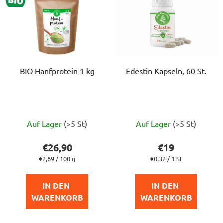
BIO Hanfprotein 1 kg
Edestin Kapseln, 60 St.
Die
Die
Auf Lager
(>5 St)
Auf Lager
(>5 St)
durchschnittliche
durchschnittlich
Produktbewertung
Produktbewert
€26,90
€19
ist
ist
Verkaufspreis:
Verkaufspreis:
€2,69 / 100 g
€0,32 / 1 St
5,0
5,0
von
von
IN DEN 
IN DEN 
5
5
WARENKORB
WARENKORB
Sternen.
Sternen.