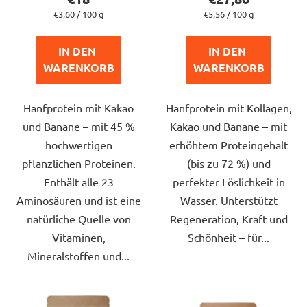
ist
ist
Verkaufspreis:
Verkaufspreis:
€3,60 / 100 g
€5,56 / 100 g
5,0
5,0
von
von
IN DEN 
IN DEN 
5
5
WARENKORB
WARENKORB
Sternen.
Sternen.
Hanfprotein mit Kakao
Hanfprotein mit Kollagen,
und Banane – mit 45 %
Kakao und Banane – mit
hochwertigen
erhöhtem Proteingehalt
pflanzlichen Proteinen.
(bis zu 72 %) und
Enthält alle 23
perfekter Löslichkeit in
Aminosäuren und ist eine
Wasser. Unterstützt
natürliche Quelle von
Regeneration, Kraft und
Vitaminen,
Schönheit – für...
Mineralstoffen und...