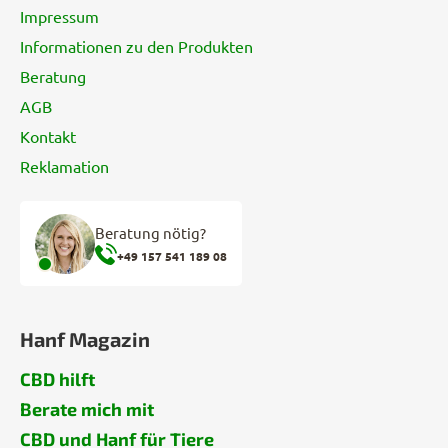
e
Impressum
Informationen zu den Produkten
Beratung
AGB
Kontakt
Reklamation
Beratung nötig?
+49 157 541 189 08
Hanf Magazin
CBD hilft
Berate mich mit
CBD und Hanf für Tiere