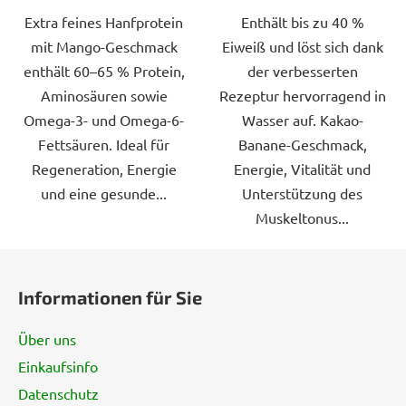
Extra feines Hanfprotein
Enthält bis zu 40 %
mit Mango-Geschmack
Eiweiß und löst sich dank
enthält 60–65 % Protein,
der verbesserten
Aminosäuren sowie
Rezeptur hervorragend in
Omega-3- und Omega-6-
Wasser auf. Kakao-
Fettsäuren. Ideal für
Banane-Geschmack,
Regeneration, Energie
Energie, Vitalität und
und eine gesunde...
Unterstützung des
Muskeltonus...
F
u
Informationen für Sie
ß
z
Über uns
e
Einkaufsinfo
i
Datenschutz
l