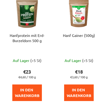
Hanfprotein mit Erd-
Hanf Gainer (500g)
Burzeldorn 500 g
Die
Die
Auf Lager
(>5 St)
Auf Lager
(>5 St)
durchschnittliche
durchschnittlich
Produktbewertung
Produktbewert
€23
€18
ist
ist
Verkaufspreis:
Verkaufspreis:
€4,60 / 100 g
€3,60 / 100 g
5,0
5,0
von
von
IN DEN 
IN DEN 
5
5
WARENKORB
WARENKORB
Sternen.
Sternen.