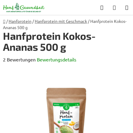
Zum
Suchen
WARE
Inhalt
springen
Startseite
/
Hanfprotein
/
Hanfprotein mit Geschmack
/
Hanfprotein Kokos-
Ananas 500 g
Hanfprotein Kokos-
Ananas 500 g
Die
2 Bewertungen
Bewertungsdetails
durchschnittliche
Produktbewertung
ist
4,5
von
5
Sternen.