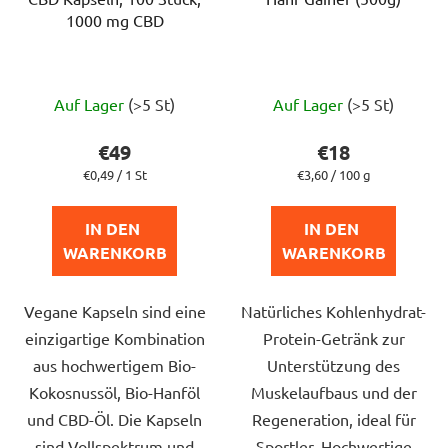
1000 mg CBD
Die
Die
Auf Lager
(>5 St)
Auf Lager
(>5 St)
durchschnittliche
durchschnittlich
Produktbewertung
Produktbewert
€49
€18
ist
ist
Verkaufspreis:
Verkaufspreis:
€0,49 / 1 St
€3,60 / 100 g
5,0
5,0
von
von
IN DEN 
IN DEN 
5
5
WARENKORB
WARENKORB
Sternen.
Sternen.
Vegane Kapseln sind eine
Natürliches Kohlenhydrat-
einzigartige Kombination
Protein-Getränk zur
aus hochwertigem Bio-
Unterstützung des
Kokosnussöl, Bio-Hanföl
Muskelaufbaus und der
und CBD-Öl. Die Kapseln
Regeneration, ideal für
sind Vollspektrum und
Sportler. Hochwertige