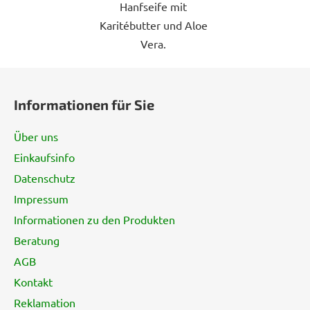
Hanfseife mit
Karitébutter und Aloe
Vera.
F
u
Informationen für Sie
ß
z
Über uns
e
Einkaufsinfo
i
Datenschutz
l
e
Impressum
Informationen zu den Produkten
Beratung
AGB
Kontakt
Reklamation