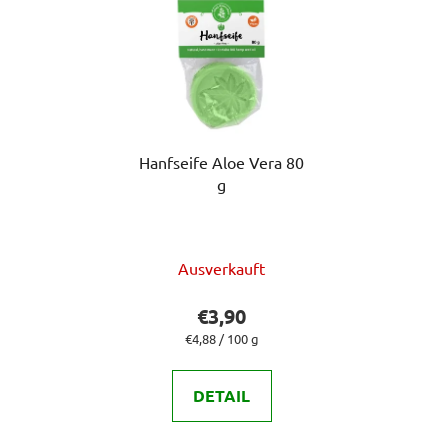
Hanfseife Aloe Vera 80
g
Die
Ausverkauft
durchschnittliche
Produktbewertung
€3,90
ist
Verkaufspreis:
€4,88 / 100 g
5,0
von
DETAIL
5
Sternen.