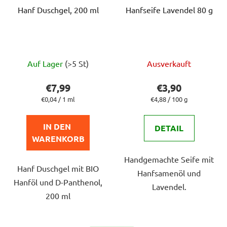
Hanf Duschgel, 200 ml
Hanfseife Lavendel 80 g
Die
Die
Auf Lager
(>5 St)
Ausverkauft
durchschnittliche
durchschnittlich
Produktbewertung
Produktbewert
€7,99
€3,90
ist
ist
Verkaufspreis:
Verkaufspreis:
€0,04 / 1 ml
€4,88 / 100 g
5,0
5,0
von
von
IN DEN 
DETAIL
5
5
WARENKORB
Sternen.
Sternen.
Handgemachte Seife mit
Hanf Duschgel mit BIO
Hanfsamenöl und
Hanföl und D-Panthenol,
Lavendel.
200 ml