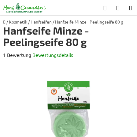
Zum
Suchen
WARE
Inhalt
springen
Startseite
/
Kosmetik
/
Hanfseifen
/
Hanfseife Minze - Peelingseife 80 g
Hanfseife Minze -
Peelingseife 80 g
Die
1 Bewertung
Bewertungsdetails
durchschnittliche
Produktbewertung
ist
5,0
von
5
Sternen.