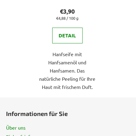
Produktbewertung
€3,90
ist
Verkaufspreis:
€4,88 / 100 g
5,0
von
DETAIL
5
Sternen.
Hanfseife mit
Hanfsamenöl und
Hanfsamen. Das
natürliche Peeling für Ihre
Haut mit frischem Duft.
F
u
Informationen für Sie
ß
z
Über uns
e