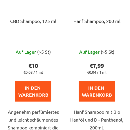
CBD Shampoo, 125 ml
Hanf Shampoo, 200 ml
Die
Die
Auf Lager
(>5 St)
Auf Lager
(>5 St)
durchschnittliche
durchschnittlich
Produktbewertung
Produktbewert
€10
€7,99
ist
ist
Verkaufspreis:
Verkaufspreis:
€0,08 / 1 ml
€0,04 / 1 ml
5,0
4,0
von
von
IN DEN 
IN DEN 
5
5
WARENKORB
WARENKORB
Sternen.
Sternen.
Angenehm parfümiertes
Hanf Shampoo mit Bio
und leicht schäumendes
Hanföl und D - Panthenol,
Shampoo kombiniert die
200ml.