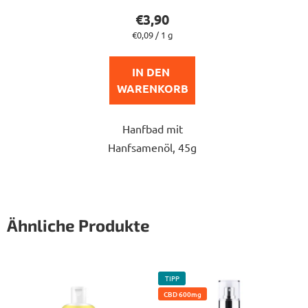
€3,90
Verkaufspreis:
€0,09 / 1 g
IN DEN 
WARENKORB
Hanfbad mit
Hanfsamenöl, 45g
Ähnliche Produkte
TIPP
CBD 600mg