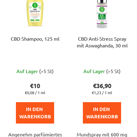
CBD Shampoo, 125 ml
CBD Anti-Stress Spray
mit Aswaghanda, 30 ml
Die
Die
Auf Lager
(>5 St)
Auf Lager
(>5 St)
durchschnittliche
durchschnittlich
Produktbewertung
Produktbewert
€10
€36,90
ist
ist
Verkaufspreis:
Verkaufspreis:
€0,08 / 1 ml
€1,23 / 1 ml
5,0
4,5
von
von
IN DEN 
IN DEN 
5
5
WARENKORB
WARENKORB
Sternen.
Sternen.
Angenehm parfümiertes
Mundspray mit 600 mg