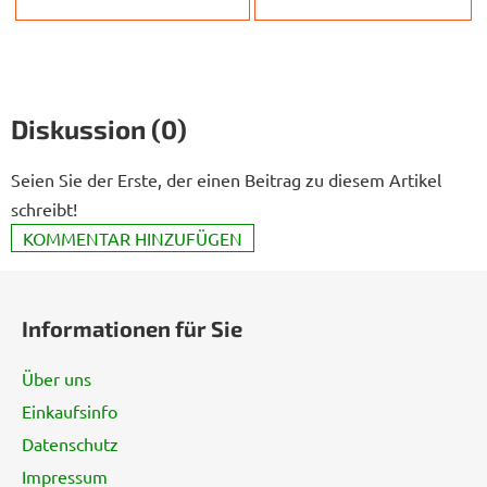
Diskussion (0)
Seien Sie der Erste, der einen Beitrag zu diesem Artikel
schreibt!
KOMMENTAR HINZUFÜGEN
F
u
Informationen für Sie
ß
z
Über uns
e
Einkaufsinfo
i
Datenschutz
l
e
Impressum