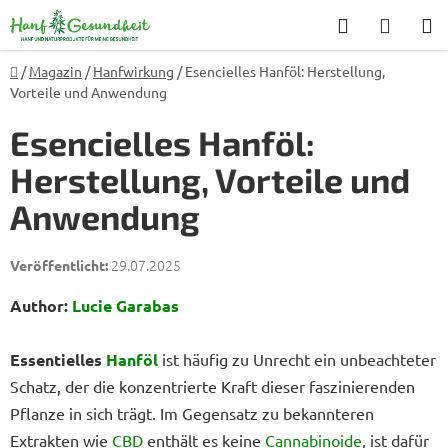
Zum
Suchen
WARE
Inhalt
springen
Startseite
/
Magazin
/
Hanfwirkung
/
Esencielles Hanföl: Herstellung,
Vorteile und Anwendung
Esencielles Hanföl:
Herstellung, Vorteile und
Anwendung
29.07.2025
Author:
Lucie Garabas
Essentielles
Hanföl
ist häufig zu Unrecht ein unbeachteter
Schatz, der die konzentrierte Kraft dieser faszinierenden
Pflanze in sich trägt. Im Gegensatz zu bekannteren
Extrakten wie
CBD
enthält es keine
Cannabinoide
, ist dafür