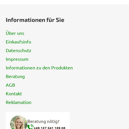
F
u
Informationen für Sie
ß
z
Über uns
e
Einkaufsinfo
i
Datenschutz
l
e
Impressum
Informationen zu den Produkten
Beratung
AGB
Kontakt
Reklamation
Beratung nötig?
+49 157 541 189 08