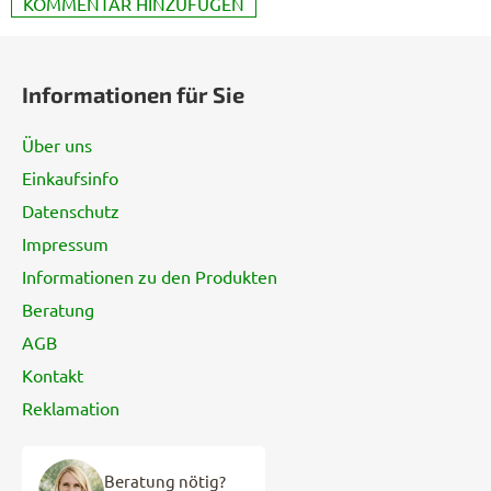
KOMMENTAR HINZUFÜGEN
F
u
Informationen für Sie
ß
z
Über uns
e
Einkaufsinfo
i
Datenschutz
l
e
Impressum
Informationen zu den Produkten
Beratung
AGB
Kontakt
Reklamation
Beratung nötig?