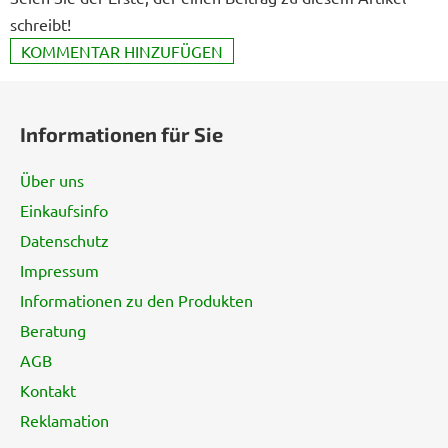
schreibt!
KOMMENTAR HINZUFÜGEN
F
u
Informationen für Sie
ß
z
Über uns
e
Einkaufsinfo
i
Datenschutz
l
e
Impressum
Informationen zu den Produkten
Beratung
AGB
Kontakt
Reklamation