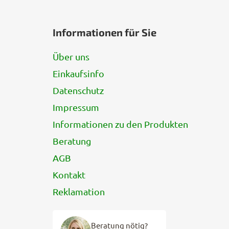
F
u
Informationen für Sie
ß
z
Über uns
e
Einkaufsinfo
i
l
Datenschutz
e
Impressum
Informationen zu den Produkten
Beratung
AGB
Kontakt
Reklamation
Beratung nötig?