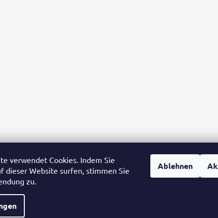
te verwendet Cookies. Indem Sie
Ablehnen
Ak
uf dieser Website surfen, stimmen Sie
endung zu.
ungen
e Rechte vorbehalten.
Cookie-Einstellungen ändern