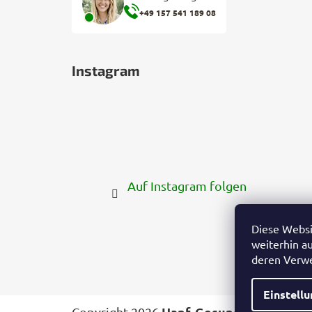
+49 157 541 189 08
Instagram
Auf Instagram folgen
Diese Websi
weiterhin a
deren Verw
Einstell
Hanf-Gesundheit.de
Copyright 2026
. All