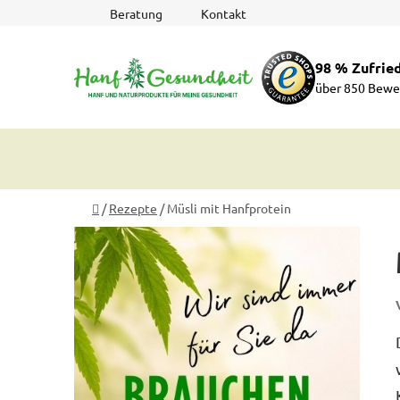
Zum
Beratung
Kontakt
Inhalt
springen
98 % Zufrie
über 850 Bewe
Startseite
/
Rezepte
/
Müsli mit Hanfprotein
S
e
i
t
e
n
l
e