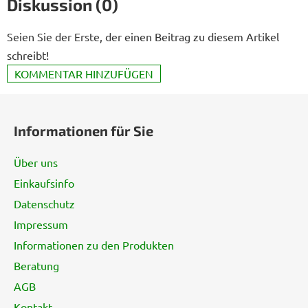
Diskussion (0)
Seien Sie der Erste, der einen Beitrag zu diesem Artikel
schreibt!
KOMMENTAR HINZUFÜGEN
F
u
Informationen für Sie
ß
z
Über uns
e
Einkaufsinfo
i
Datenschutz
l
e
Impressum
Informationen zu den Produkten
Beratung
AGB
Kontakt