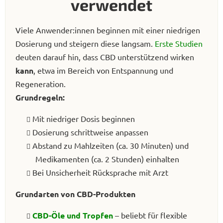
verwendet
e
m
e
Viele Anwender:innen beginnen mit einer niedrigen
n
Dosierung und steigern diese langsam.
Erste Studien
t
deuten darauf hin, dass CBD unterstützend wirken
e
d
kann
, etwa im Bereich von Entspannung und
e
Regeneration.
r
Grundregeln:
L
i
Mit niedriger Dosis beginnen
s
Dosierung schrittweise anpassen
t
e
Abstand zu Mahlzeiten (ca. 30 Minuten) und
Medikamenten (ca. 2 Stunden) einhalten
Bei Unsicherheit Rücksprache mit Arzt
Grundarten von CBD-Produkten
CBD-Öle und Tropfen
– beliebt für flexible