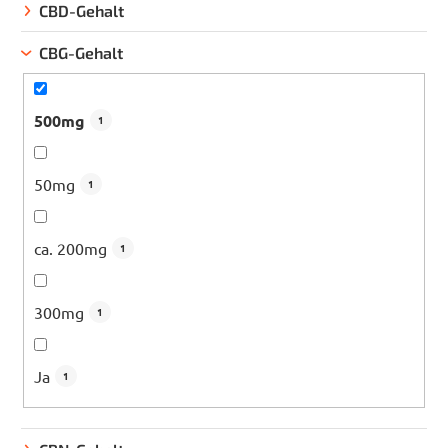
CBD-Gehalt
u
n
CBG-Gehalt
g
500mg
1
50mg
1
ca. 200mg
1
300mg
1
Ja
1