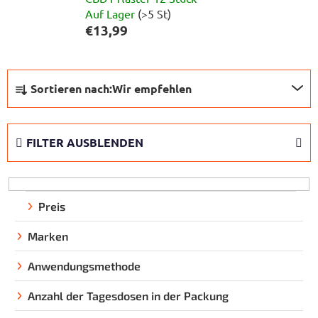
Auf Lager
(>5 St)
€13,99
P
Sortieren nach:
Wir empfehlen
r
o
d
FILTER AUSBLENDEN
u
k
t
s
Preis
o
Marken
r
t
Anwendungsmethode
i
e
Anzahl der Tagesdosen in der Packung
r