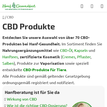
Zum
Suchen
WARE
Inhalt
springen
Startseite
/
CBD
CBD Produkte
Entdecken Sie unsere Auswahl von über 70 CBD-
Produkten bei Hanf-Gesundheit.
Im Sortiment finden Sie
Nahrungsergänzungsmittel
wie
CBD-Öl
,
Kapseln
und
Hanftees
,
zertifizierte Kosmetik
(
Cremes
,
Pflaster
,
Salben
), Produkte zur
Vaporisation
sowie speziell
entwickelte
CBD-Produkte für Tiere
.
Alle Produkte sind gemäß geltender Gesetzgebung
ordnungsgemäß registriert und notifiziert.
Hanfberatung ist für Sie da
Wirkung von CBD
Wie ist die richtige CBD-Dosierung?