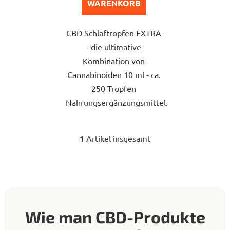
Sternen.
WARENKORB
CBD Schlaftropfen EXTRA
- die ultimative
Kombination von
Cannabinoiden 10 ml - ca.
250 Tropfen
Nahrungsergänzungsmittel.
1
Artikel insgesamt
S
t
e
u
e
r
e
Wie man CBD-Produkte
l