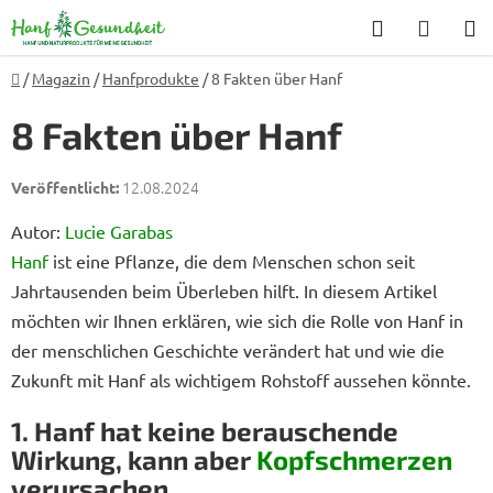
Zum
Suchen
WARE
Inhalt
springen
Startseite
/
Magazin
/
Hanfprodukte
/
8 Fakten über Hanf
8 Fakten über Hanf
12.08.2024
Autor:
Lucie Garabas
Hanf
ist eine Pflanze, die dem Menschen schon seit
Jahrtausenden beim Überleben hilft. In diesem Artikel
möchten wir Ihnen erklären, wie sich die Rolle von Hanf in
der menschlichen Geschichte verändert hat und wie die
Zukunft mit Hanf als wichtigem Rohstoff aussehen könnte.
1. Hanf hat keine berauschende
Wirkung, kann aber
Kopfschmerzen
verursachen