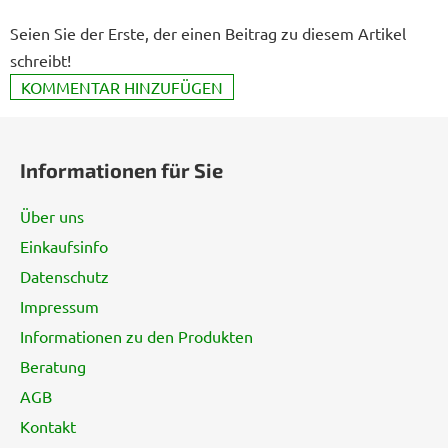
Seien Sie der Erste, der einen Beitrag zu diesem Artikel
schreibt!
KOMMENTAR HINZUFÜGEN
F
u
Informationen für Sie
ß
z
Über uns
e
Einkaufsinfo
i
Datenschutz
l
e
Impressum
Informationen zu den Produkten
Beratung
AGB
Kontakt