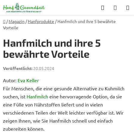
Zum
Suchen
WARE
Inhalt
springen
Startseite
/
Magazin
/
Hanfprodukte
/
Hanfmilch und ihre 5 bewährte
Vorteile
Hanfmilch und ihre 5
bewährte Vorteile
20.05.2024
Autor:
Eva Keller
Für Menschen, die eine gesunde Alternative zu Kuhmilch
suchen, ist
Hanfmilch
eine hervorragende Option, da sie
eine Fülle von Nährstoffen liefert und in vielen
verschiedenen Teilen der Welt leichter verfügbar ist. Wir
zeigen Ihnen, wie Sie Hanfmilch schnell und einfach
zubereiten können.