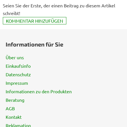
Seien Sie der Erste, der einen Beitrag zu diesem Artikel
schreibt!
KOMMENTAR HINZUFÜGEN
F
u
Informationen für Sie
ß
z
Über uns
e
Einkaufsinfo
i
Datenschutz
l
e
Impressum
Informationen zu den Produkten
Beratung
AGB
Kontakt
Reklamation