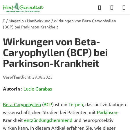
Zum
Suchen
WARE
Inhalt
springen
Startseite
/
Magazin
/
Hanfwirkung
/
Wirkungen von Beta-Caryophyllen
(BCP) bei Parkinson-Krankheit
Wirkungen von Beta-
Caryophyllen (BCP) bei
Parkinson-Krankheit
29.08.2025
Autorin :
Lucie Garabas
Beta-Caryophyllen
(
BCP
) ist ein
Terpen
, das laut vorläufigen
wissenschaftlichen Studien bei Patienten mit
Parkinson
-
Krankheit
entzündungshemmend
und neuroprotektiv
wirken kann. In diesem Artikel erfahren Sie, wie dieser