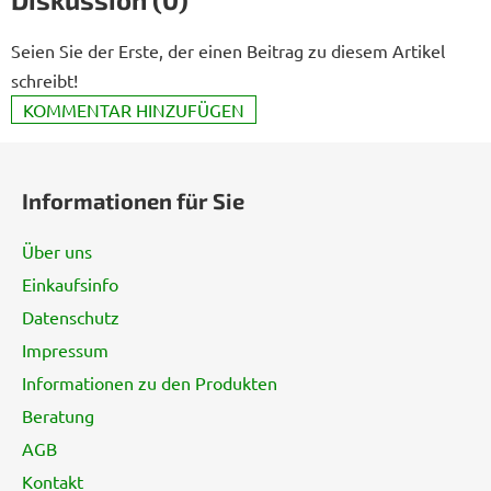
Seien Sie der Erste, der einen Beitrag zu diesem Artikel
schreibt!
KOMMENTAR HINZUFÜGEN
F
u
Informationen für Sie
ß
z
Über uns
e
Einkaufsinfo
i
Datenschutz
l
e
Impressum
Informationen zu den Produkten
Beratung
AGB
Kontakt