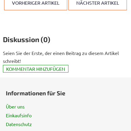
VORHERIGER ARTIKEL
NÄCHSTER ARTIKEL
Diskussion (0)
Seien Sie der Erste, der einen Beitrag zu diesem Artikel
schreibt!
KOMMENTAR HINZUFÜGEN
F
u
Informationen für Sie
ß
z
Über uns
e
Einkaufsinfo
i
Datenschutz
l