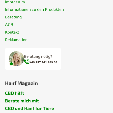
e
Impressum
Informationen zu den Produkten
Beratung
AGB
Kontakt
Reklamation
Beratung nötig?
+49 157 541 189 08
Hanf Magazin
CBD hilft
Berate mich mit
CBD und Hanf für Tiere