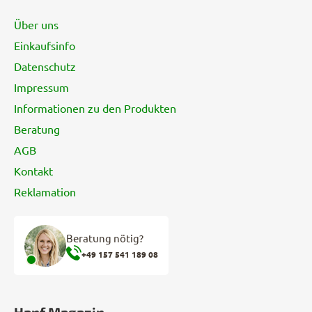
s
z
t
Über uns
e
e
Einkaufsinfo
i
Datenschutz
l
e
Impressum
Informationen zu den Produkten
Beratung
AGB
Kontakt
Reklamation
Beratung nötig?
+49 157 541 189 08