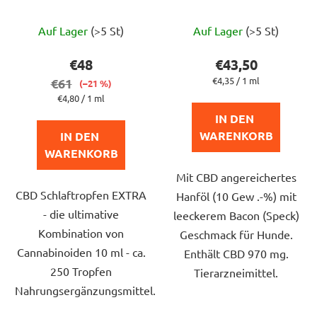
Die
Die
Auf Lager
(>5 St)
Auf Lager
(>5 St)
durchschnittliche
durchschnittlich
Produktbewertung
Produktbewert
€48
€43,50
ist
ist
Verkaufspreis:
€4,35 / 1 ml
€61
(–21 %)
5,0
4,8
Verkaufspreis:
€4,80 / 1 ml
von
von
IN DEN 
5
5
WARENKORB
IN DEN 
Sternen.
Sternen.
WARENKORB
Mit CBD angereichertes
CBD Schlaftropfen EXTRA
Hanföl (10 Gew .-%) mit
- die ultimative
leeckerem Bacon (Speck)
Kombination von
Geschmack für Hunde.
Cannabinoiden 10 ml - ca.
Enthält CBD 970 mg.
250 Tropfen
Tierarzneimittel.
Nahrungsergänzungsmittel.