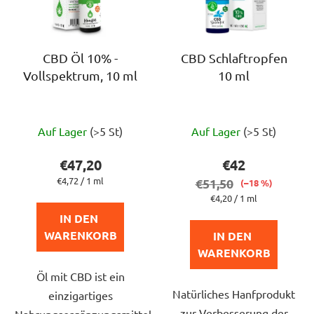
e
d
e
r
CBD Öl 10% -
CBD Schlaftropfen
Vollspektrum, 10 ml
10 ml
P
r
o
Die
Die
d
Auf Lager
(>5 St)
Auf Lager
(>5 St)
durchschnittliche
durchschnittlich
u
Produktbewertung
Produktbewert
€47,20
€42
k
ist
ist
Verkaufspreis:
€4,72 / 1 ml
€51,50
(–18 %)
t
4,5
5,0
Verkaufspreis:
€4,20 / 1 ml
e
von
von
IN DEN 
5
5
WARENKORB
IN DEN 
Sternen.
Sternen.
WARENKORB
Öl mit CBD ist ein
Natürliches Hanfprodukt
einzigartiges
zur Verbesserung der
Nahrungsergänzungsmittel,