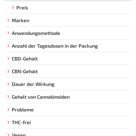
s
Preis
o
Marken
r
t
Anwendungsmethode
i
e
Anzahl der Tagesdosen in der Packung
r
CBD-Gehalt
u
n
CBN-Gehalt
g
Dauer der Wirkung
Gehalt von Cannabinoiden
Probleme
THC-frei
Vegan