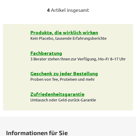
4
Artikel insgesamt
S
t
e
u
Produkte, die wirklich wirken
Kein Placebo, tausende Erfahrungsberichte
e
r
e
Fachberatung
l
3 Berater stehen Ihnen zur Verfügung, Mo–Fr 8–17 Uhr
e
m
Geschenk zu jeder Bestellung
e
Proben von Tee, Proteinen und mehr
n
t
Zufriedenheitsgarantie
e
Umtausch oder Geld-zurück-Garantie
d
e
F
r
L
u
Informationen für Sie
i
ß