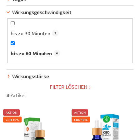
Wirkungsgeschwindigkeit
bis zu 30 Minuten
2
bis zu 60 Minuten
4
Wirkungsstärke
FILTER LÖSCHEN
4
Artikel
L
AKTION
AKTION
i
CBD 10%
CBD 10%
s
t