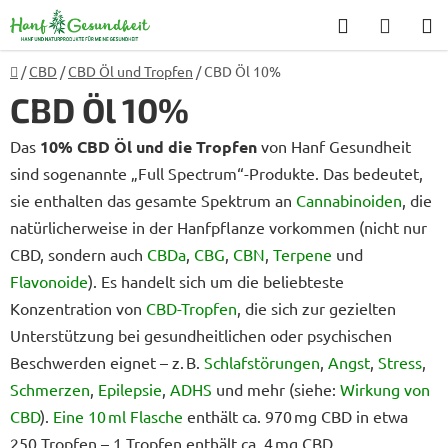
Zum
Suchen
WARE
Inhalt
springen
Startseite
/
CBD
/
CBD Öl und Tropfen
/
CBD Öl 10%
CBD Öl 10%
Das
10% CBD Öl und die Tropfen
von Hanf Gesundheit
sind sogenannte „Full Spectrum“-Produkte. Das bedeutet,
sie enthalten das gesamte Spektrum an
Cannabinoiden
, die
natürlicherweise in der Hanfpflanze vorkommen (nicht nur
CBD, sondern auch
CBDa
,
CBG
,
CBN
,
Terpene
und
Flavonoide
). Es handelt sich um die beliebteste
Konzentration von
CBD-Tropfen
, die sich zur gezielten
Unterstützung bei gesundheitlichen oder psychischen
Beschwerden eignet – z. B.
Schlafstörungen
,
Angst
,
Stress
,
Schmerzen
,
Epilepsie
,
ADHS
und mehr (siehe:
Wirkung von
CBD
).
Eine 10 ml Flasche
enthält ca. 970 mg CBD in etwa
250 Tropfen – 1 Tropfen enthält ca. 4 mg CBD.