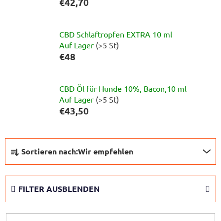
€42,70
CBD Schlaftropfen EXTRA 10 ml
Auf Lager
(>5 St)
€48
CBD Öl für Hunde 10%, Bacon,10 ml
Auf Lager
(>5 St)
€43,50
P
Sortieren nach:
Wir empfehlen
r
o
d
FILTER AUSBLENDEN
u
k
t