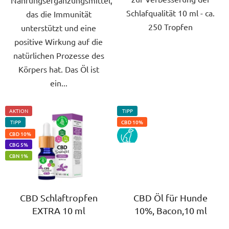
Schlafqualität 10 ml - ca.
das die Immunität
250 Tropfen
unterstützt und eine
positive Wirkung auf die
natürlichen Prozesse des
Körpers hat. Das Öl ist
ein...
AKTION
TIPP
TIPP
CBD 10%
PES
CBD 10%
CBG 5%
CBN 1%
CBD Schlaftropfen
CBD Öl für Hunde
EXTRA 10 ml
10%, Bacon,10 ml