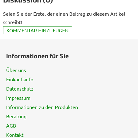
Seien Sie der Erste, der einen Beitrag zu diesem Artikel
schreibt!
KOMMENTAR HINZUFÜGEN
F
u
Informationen für Sie
ß
z
Über uns
e
Einkaufsinfo
i
Datenschutz
l
e
Impressum
Informationen zu den Produkten
Beratung
AGB
Kontakt