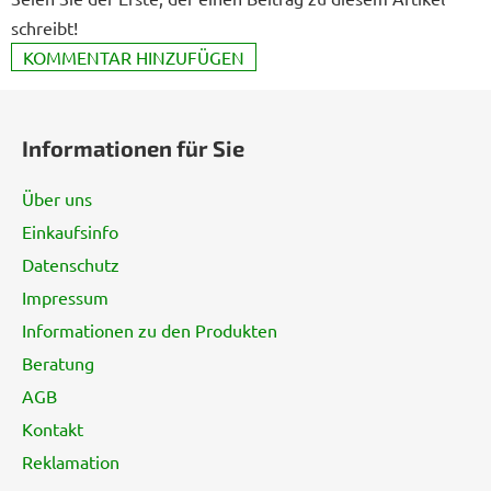
schreibt!
KOMMENTAR HINZUFÜGEN
F
u
Informationen für Sie
ß
z
Über uns
e
Einkaufsinfo
i
Datenschutz
l
e
Impressum
Informationen zu den Produkten
Beratung
AGB
Kontakt
Reklamation