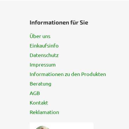
F
u
Informationen für Sie
ß
z
Über uns
e
Einkaufsinfo
i
l
Datenschutz
e
Impressum
Informationen zu den Produkten
Beratung
AGB
Kontakt
Reklamation