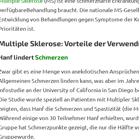
Multiple Sklerose
(MS) ist eine schmerzhafte Erkrankung
verfügbareBehandlung braucht. Die nationale MS-Gesells
Entwicklung von Behandlungen gegen Symptome der Kra
Prioritäten ist.
Multiple Sklerose: Vorteile der Verwen
Hanf lindert
Schmerzen
Zwar gibt es eine Menge von anekdotischen Ansprüchen
Allgemeinen Schmerzen lindern kann, was aber im Jahre 
Infostudie an der University of California in San Diego b
Die Studie wurde speziell an Patienten mit Multipler S
zeigten, dass Hanf die Schmerzen und Spastizität (die M
Während einige von 30 Teilnehmer Hanf erhielten, wur
Gruppe hat Schmerzpunkte gezeigt, die nur die Hälfte 
Gruppewurde.