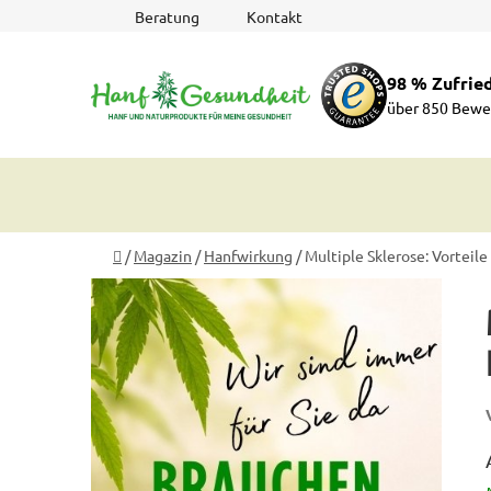
Zum
Beratung
Kontakt
Inhalt
springen
98 % Zufrie
über 850 Bewe
Startseite
/
Magazin
/
Hanfwirkung
/
Multiple Sklerose: Vorteil
S
e
i
t
e
n
l
e