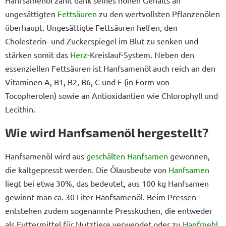
Hanfsamenöl zählt dank seines hohen Gehalts an
ungesättigten
Fettsäuren
zu den wertvollsten Pflanzenölen
überhaupt. Ungesättigte Fettsäuren helfen, den
Cholesterin- und Zuckerspiegel im Blut zu senken und
stärken somit das
Herz
-Kreislauf-System. Neben den
essenziellen Fettsäuren ist Hanfsamenöl auch reich an den
Vitaminen A, B1, B2, B6, C und E (in Form von
Tocopherolen) sowie an Antioxidantien wie Chlorophyll und
Lecithin.
Wie wird Hanfsamenöl hergestellt?
Hanfsamenöl wird aus
geschälten Hanfsamen
gewonnen,
die kaltgepresst werden. Die Ölausbeute von
Hanfsamen
liegt bei etwa 30%, das bedeutet, aus 100 kg Hanfsamen
gewinnt man ca. 30 Liter Hanfsamenöl. Beim Pressen
entstehen zudem sogenannte Presskuchen, die entweder
als Futtermittel für Nutztiere verwendet oder zu
Hanfmehl