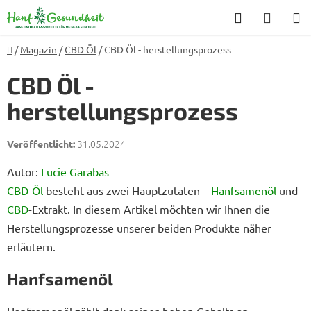
Zum
Suchen
WARE
Inhalt
springen
Startseite
/
Magazin
/
CBD Öl
/
CBD Öl - herstellungsprozess
CBD Öl -
herstellungsprozess
31.05.2024
Autor:
Lucie Garabas
CBD-Öl
besteht aus zwei Hauptzutaten –
Hanfsamenöl
und
CBD
-Extrakt. In diesem Artikel möchten wir Ihnen die
Herstellungsprozesse unserer beiden Produkte näher
erläutern.
Hanfsamenöl