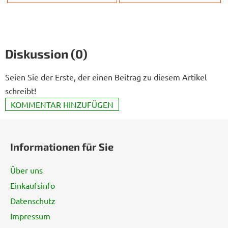
Diskussion (0)
Seien Sie der Erste, der einen Beitrag zu diesem Artikel
schreibt!
KOMMENTAR HINZUFÜGEN
F
u
Informationen für Sie
ß
z
Über uns
e
Einkaufsinfo
i
Datenschutz
l
e
Impressum